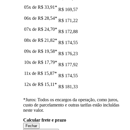
05x de
R$ 33,91
*
R$ 169,57
06x de
R$ 28,54
*
R$ 171,22
07x de
R$ 24,70
*
R$ 172,88
08x de
R$ 21,82
*
R$ 174,55
09x de
R$ 19,58
*
R$ 176,23
10x de
R$ 17,79
*
R$ 177,92
11x de
R$ 15,87
*
R$ 174,55
12x de
R$ 15,11
*
R$ 181,33
*Juros: Todos os encargos da operação, como juros,
custo de parcelamento e outras tarifas estão incluídas
neste valor.
Calcular frete e prazo
Fechar