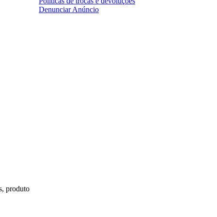
Políticas de trocas e devoluções
Denunciar Anúncio
s, produto