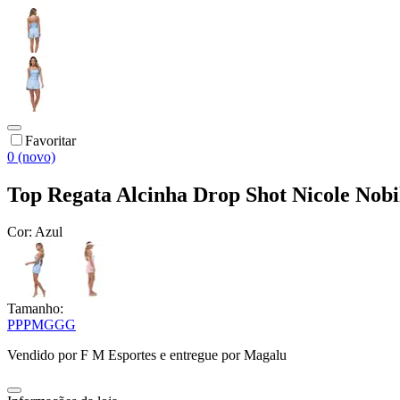
Favoritar
0 (novo)
Top Regata Alcinha Drop Shot Nicole Nobi
Cor:
Azul
Tamanho:
PP
P
M
G
GG
Vendido por
F M Esportes
e entregue por
Magalu