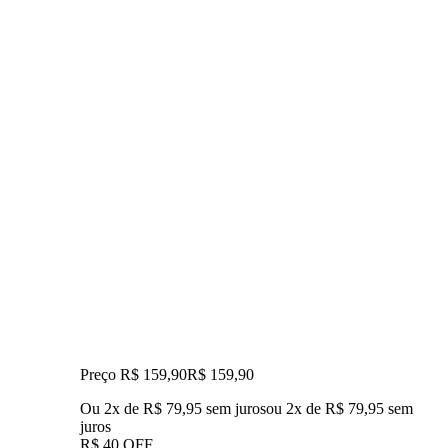
Preço R$ 159,90
R$
159
,
90
Ou 2x de R$ 79,95 sem juros
ou
2
x de
R$ 79,95
sem
juros
R$ 40 OFF