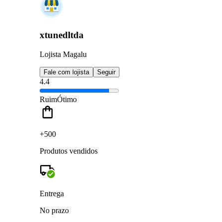
xtunedltda
Lojista Magalu
Fale com lojista
Seguir
4.4
Ruim
Ótimo
+500
Produtos vendidos
Entrega
No prazo