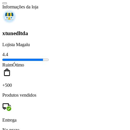
Informações da loja
xtunedltda
Lojista Magalu
4.4
Ruim
Ótimo
+500
Produtos vendidos
Entrega
No prazo