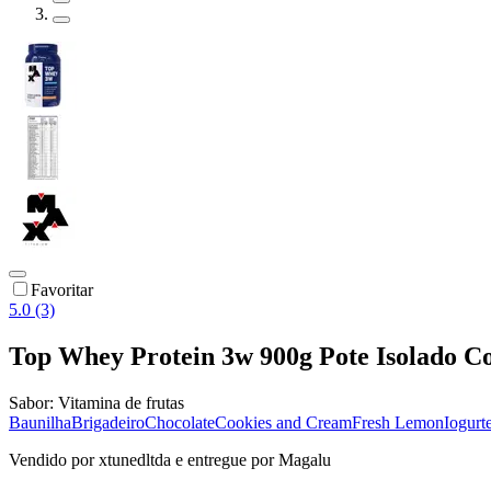
Favoritar
5.0 (3)
Top Whey Protein 3w 900g Pote Isolado 
Sabor:
Vitamina de frutas
Baunilha
Brigadeiro
Chocolate
Cookies and Cream
Fresh Lemon
Iogurt
Vendido por
xtunedltda
e entregue por
Magalu