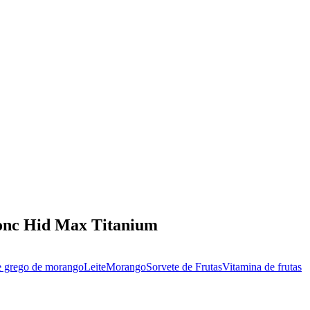
Conc Hid Max Titanium
e grego de morango
Leite
Morango
Sorvete de Frutas
Vitamina de frutas