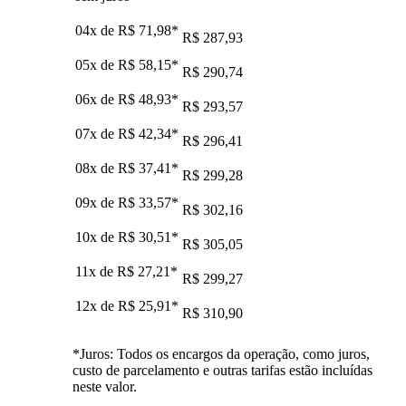
04x de
R$ 71,98
*
R$ 287,93
05x de
R$ 58,15
*
R$ 290,74
06x de
R$ 48,93
*
R$ 293,57
07x de
R$ 42,34
*
R$ 296,41
08x de
R$ 37,41
*
R$ 299,28
09x de
R$ 33,57
*
R$ 302,16
10x de
R$ 30,51
*
R$ 305,05
11x de
R$ 27,21
*
R$ 299,27
12x de
R$ 25,91
*
R$ 310,90
*Juros: Todos os encargos da operação, como juros,
custo de parcelamento e outras tarifas estão incluídas
neste valor.