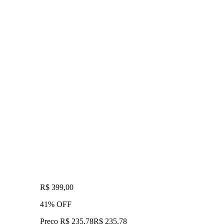
R$ 399,00
41% OFF
Preço R$ 235,78
R$
235
,
78