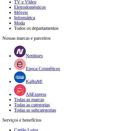
TV e Vídeo
Eletrodomésticos
Móveis
Informática
Moda
Todos os departamentos
Nossas marcas e parceiros
Netshoes
Epoca Cosméticos
KaBuM!
AliExpress
Todas as marcas
Todas as categorias
Todas as subcategorias
Serviços e benefícios
Cartão Luiza