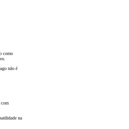
do como
os.
rago não é
e com
satilidade na