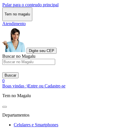
Pular para o conteudo principal
Tem no magalu
Atendimento
Digite seu CEP
Buscar no Magalu
Buscar
0
Boas vindas :)
Entre ou Cadastre-se
Tem no Magalu
Departamentos
Celulares e Smartphones