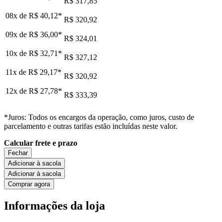
R$ 317,85
08x de
R$ 40,12
*
R$ 320,92
09x de
R$ 36,00
*
R$ 324,01
10x de
R$ 32,71
*
R$ 327,12
11x de
R$ 29,17
*
R$ 320,92
12x de
R$ 27,78
*
R$ 333,39
*Juros: Todos os encargos da operação, como juros, custo de
parcelamento e outras tarifas estão incluídas neste valor.
Calcular frete e prazo
Fechar
Adicionar à sacola
Adicionar à sacola
Comprar agora
Informações da loja