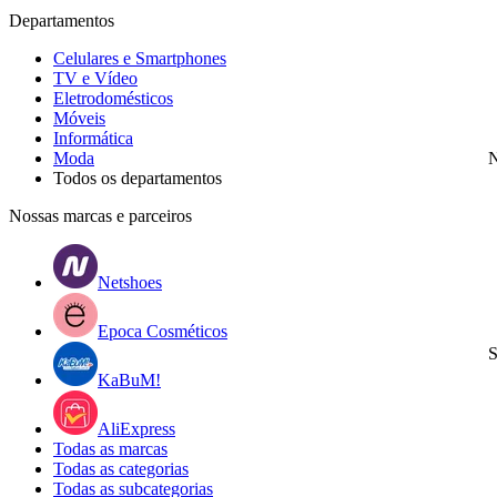
Departamentos
Celulares e Smartphones
TV e Vídeo
Eletrodomésticos
Móveis
Informática
Moda
N
Todos os departamentos
Nossas marcas e parceiros
Netshoes
Epoca Cosméticos
S
KaBuM!
AliExpress
Todas as marcas
Todas as categorias
Todas as subcategorias