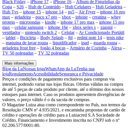
Black Friday
–
iPhone 17
–
iPhone 16
–
Álbum de Figurinhas da
Copa
–
S26
–
Hub de Conteúdo
–
Hub Celulares
–
Hub Geladeira
–
Hub Tvs
–
iphone 15
–
iphone 14
–
ps5
–
Air Fryer
–
iphone 16 pro
max
–
geladeira
–
poco x7 pro
–
xbox
–
iphone
–
creatina
–
whey
protein
–
microondas
–
kindle
–
iphone 17 pro max
–
iphone 15 pro
max
–
celular samsung
–
iphone 16e
–
xbox series s
–
xiaomi
–
ventilador
–
nintendo switch 2
–
Celular
–
Ar Condicionado Portátil
–
tablet
–
Bicicleta
–
Body Splash
–
jbl
–
redmi note 14
–
tenis nike
–
maquina de lavar roupa
–
liquidificador
–
ipad
–
guarda roupa
–
geladeira frost free
–
fogão 4 bocas
–
Armário de Cozinha
–
Alexa
–
TV 50 polegadas
–
TV 32 polegadas
Mais informações
Blog da Lu
Nossas lojas
WhatsApp da Lu
Tenha sua
loja
Regulamento
Acessibilidade
Segurança e Privacidade
Preços e condições de pagamento exclusivos para compras via
internet, podendo variar nas lojas físicas. Ofertas válidas na compra
de até 5 peças de cada produto por cliente, até o término dos nossos
estoques para internet. Caso os produtos apresentem divergências de
valores, o preço válido é o da sacola de compras.
O Magazine Luiza atua como correspondente no País, nos termos da
Resolução CMN nº 4.935/2021, e encaminha propostas de cartão de
crédito e operações de crédito para a Luizacred S.A Sociedade de
Crédito, Financiamento e Investimento inscrita no CNPJ sob o nº
02.206.577/0001-80.