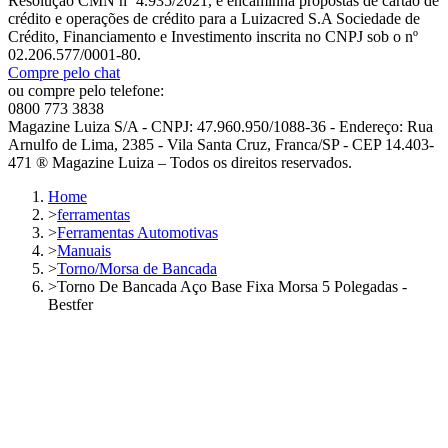
Resolução CMN nº 4.935/2021, e encaminha propostas de cartão de
crédito e operações de crédito para a Luizacred S.A Sociedade de
Crédito, Financiamento e Investimento inscrita no CNPJ sob o nº
02.206.577/0001-80.
Compre pelo chat
ou compre pelo telefone:
0800 773 3838
Magazine Luiza S/A - CNPJ: 47.960.950/1088-36 - Endereço: Rua
Arnulfo de Lima, 2385 - Vila Santa Cruz, Franca/SP - CEP 14.403-
471 ® Magazine Luiza – Todos os direitos reservados.
Home
>
ferramentas
>
Ferramentas Automotivas
>
Manuais
>
Torno/Morsa de Bancada
>
Torno De Bancada Aço Base Fixa Morsa 5 Polegadas -
Bestfer