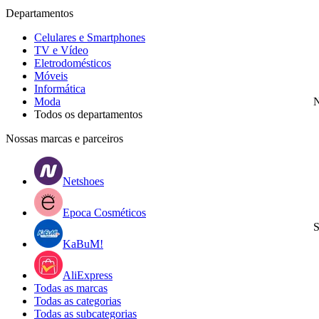
Departamentos
Celulares e Smartphones
TV e Vídeo
Eletrodomésticos
Móveis
Informática
Moda
N
Todos os departamentos
Nossas marcas e parceiros
Netshoes
Epoca Cosméticos
S
KaBuM!
AliExpress
Todas as marcas
Todas as categorias
Todas as subcategorias