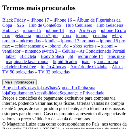
Termos mais procurados
Black Friday
–
iPhone 17
–
iPhone 16
–
Álbum de Figurinhas da
Copa
–
S26
–
Hub de Conteúdo
–
Hub Celulares
–
Hub Geladeira
–
Hub Tvs
–
iphone 15
–
iphone 14
–
ps5
–
Air Fryer
–
iphone 16 pro
max
–
geladeira
–
poco x7 pro
–
xbox
–
iphone
–
creatina
–
whey
protein
–
microondas
–
kindle
–
iphone 17 pro max
–
iphone 15 pro
max
–
celular samsung
–
iphone 16e
–
xbox series s
–
xiaomi
–
ventilador
–
nintendo switch 2
–
Celular
–
Ar Condicionado Portátil
–
tablet
–
Bicicleta
–
Body Splash
–
jbl
–
redmi note 14
–
tenis nike
–
maquina de lavar roupa
–
liquidificador
–
ipad
–
guarda roupa
–
geladeira frost free
–
fogão 4 bocas
–
Armário de Cozinha
–
Alexa
–
TV 50 polegadas
–
TV 32 polegadas
Mais informações
Blog da Lu
Nossas lojas
WhatsApp da Lu
Tenha sua
loja
Regulamento
Acessibilidade
Segurança e Privacidade
Preços e condições de pagamento exclusivos para compras via
internet, podendo variar nas lojas físicas. Ofertas válidas na compra
de até 5 peças de cada produto por cliente, até o término dos nossos
estoques para internet. Caso os produtos apresentem divergências de
valores, o preço válido é o da sacola de compras.
O Magazine Luiza atua como correspondente no País, nos termos da