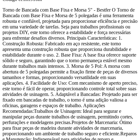
Torno de Bancada com Base Fixa e Morsa 5" - Bestfer O Torno de
Bancada com Base Fixa e Morsa de 5 polegadas é uma ferramenta
robusta e confiável, projetada para proporcionar eficiência e precisão
em uma variedade de tarefas. Seja para trabalhos profissionais ou
projetos DIY, este torno oferece a estabilidade e força necessárias
para enfrentar desafios diversos. Principais Características: 1.
Construção Robusta: Fabricado em aço resistente, este torno
apresenta uma construção robusta que proporciona durabilidade e
estabilidade durante o uso. 2. Base Fixa: A base fixa oferece suporte
sólido e seguro, garantindo que o torno permaneça estável mesmo
durante trabalhos mais intensos. 3. Morsa de 5 Pol: A morsa com
abertura de 5 polegadas permite a fixação firme de peças de diversos
tamanhos e formas, proporcionando versatilidade em suas
aplicações. 4. Facilidade de Uso: Com mecanismo de aperto preciso,
este torno é fácil de operar, proporcionando controle total sobre suas
atividades de usinagem. 5. Adaptável a Bancadas: Projetado para ser
fixado em bancadas de trabalho, o torno é uma adição valiosa a
oficinas, garagens e espaços de trabalho. Aplicações
Recomendadas:Trabalhos de Usinagem: Ideal para segurar e
manipular peças durante trabalhos de usinagem, permitindo cortes,
perfurações e modelagens precisas.Projetos de Marcenaria: Ótimo
para fixar peças de madeira durante atividades de marcenaria,
proporcionando um ambiente de trabalho seguro e eficiente.Reparos
e Manutenção: Indispensável para atividades de reparo e