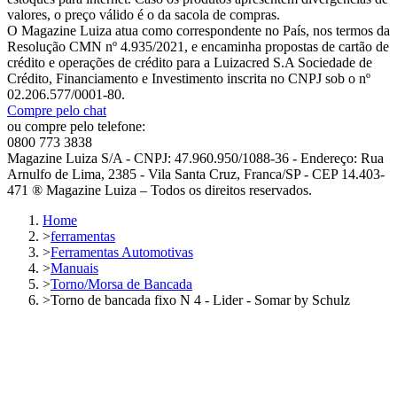
valores, o preço válido é o da sacola de compras.
O Magazine Luiza atua como correspondente no País, nos termos da
Resolução CMN nº 4.935/2021, e encaminha propostas de cartão de
crédito e operações de crédito para a Luizacred S.A Sociedade de
Crédito, Financiamento e Investimento inscrita no CNPJ sob o nº
02.206.577/0001-80.
Compre pelo chat
ou compre pelo telefone:
0800 773 3838
Magazine Luiza S/A - CNPJ: 47.960.950/1088-36 - Endereço: Rua
Arnulfo de Lima, 2385 - Vila Santa Cruz, Franca/SP - CEP 14.403-
471 ® Magazine Luiza – Todos os direitos reservados.
Home
>
ferramentas
>
Ferramentas Automotivas
>
Manuais
>
Torno/Morsa de Bancada
>
Torno de bancada fixo N 4 - Lider - Somar by Schulz