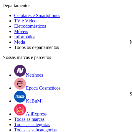
Departamentos
Celulares e Smartphones
TV e Vídeo
Eletrodomésticos
Móveis
Informática
Moda
N
Todos os departamentos
Nossas marcas e parceiros
Netshoes
Epoca Cosméticos
S
KaBuM!
AliExpress
Todas as marcas
Todas as categorias
Todas as subcategorias