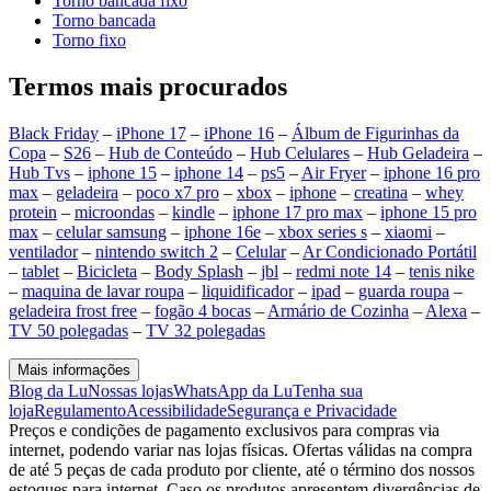
Torno bancada fixo
Torno bancada
Torno fixo
Termos mais procurados
Black Friday
–
iPhone 17
–
iPhone 16
–
Álbum de Figurinhas da
Copa
–
S26
–
Hub de Conteúdo
–
Hub Celulares
–
Hub Geladeira
–
Hub Tvs
–
iphone 15
–
iphone 14
–
ps5
–
Air Fryer
–
iphone 16 pro
max
–
geladeira
–
poco x7 pro
–
xbox
–
iphone
–
creatina
–
whey
protein
–
microondas
–
kindle
–
iphone 17 pro max
–
iphone 15 pro
max
–
celular samsung
–
iphone 16e
–
xbox series s
–
xiaomi
–
ventilador
–
nintendo switch 2
–
Celular
–
Ar Condicionado Portátil
–
tablet
–
Bicicleta
–
Body Splash
–
jbl
–
redmi note 14
–
tenis nike
–
maquina de lavar roupa
–
liquidificador
–
ipad
–
guarda roupa
–
geladeira frost free
–
fogão 4 bocas
–
Armário de Cozinha
–
Alexa
–
TV 50 polegadas
–
TV 32 polegadas
Mais informações
Blog da Lu
Nossas lojas
WhatsApp da Lu
Tenha sua
loja
Regulamento
Acessibilidade
Segurança e Privacidade
Preços e condições de pagamento exclusivos para compras via
internet, podendo variar nas lojas físicas. Ofertas válidas na compra
de até 5 peças de cada produto por cliente, até o término dos nossos
estoques para internet. Caso os produtos apresentem divergências de