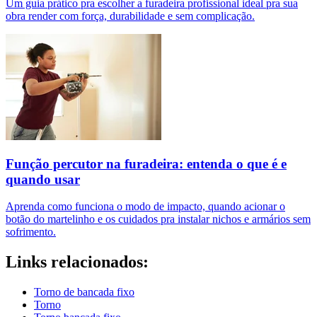
Um guia prático pra escolher a furadeira profissional ideal pra sua
obra render com força, durabilidade e sem complicação.
Função percutor na furadeira: entenda o que é e
quando usar
Aprenda como funciona o modo de impacto, quando acionar o
botão do martelinho e os cuidados pra instalar nichos e armários sem
sofrimento.
Links relacionados:
Torno de bancada fixo
Torno