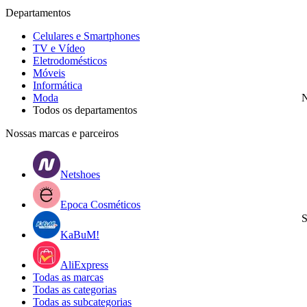
Departamentos
Celulares e Smartphones
TV e Vídeo
Eletrodomésticos
Móveis
Informática
Moda
N
Todos os departamentos
Nossas marcas e parceiros
Netshoes
Epoca Cosméticos
S
KaBuM!
AliExpress
Todas as marcas
Todas as categorias
Todas as subcategorias