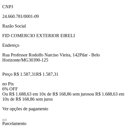
CNPJ
24.660.781/0001-09
Razão Social
FID COMERCIO EXTERIOR EIRELI
Endereço
Rua Professor Rodolfo Narciso Vieira, 142
Pilar - Belo
Horizonte/MG
30390-125
Preço R$ 1.587,31
R$
1.587
,
31
no Pix
6% OFF
Ou R$ 1.688,63 em 10x de R$ 168,86 sem juros
ou
R$ 1.688,63
em
10
x de
R$ 168,86
sem juros
Ver opções de pagamento
Parcelamento