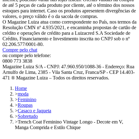
de até 5 peças de cada produto por cliente, até o término dos nossos
estoques para internet. Caso os produtos apresentem divergências de
valores, o preço válido é o da sacola de compras.
O Magazine Luiza atua como correspondente no País, nos termos da
Resolução CMN nº 4.935/2021, e encaminha propostas de cartão de
crédito e operações de crédito para a Luizacred S.A Sociedade de
Crédito, Financiamento e Investimento inscrita no CNPJ sob o nº
02.206.577/0001-80.
Compre pelo chat
ou compre pelo telefone:
0800 773 3838
Magazine Luiza S/A - CNPJ: 47.960.950/1088-36 - Endereço: Rua
Arnulfo de Lima, 2385 - Vila Santa Cruz, Franca/SP - CEP 14.403-
471 ® Magazine Luiza – Todos os direitos reservados.
Home
>
moda
>
Feminino
>
Roupas
>
Casaco e Jaqueta
>
Sobretudo
>
Trench Coat Feminino Vintage Longo - Decote em V,
Manga Comprida e Estilo Chique