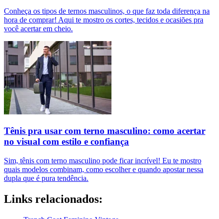
Conheça os tipos de ternos masculinos, o que faz toda diferença na
hora de comprar! Aqui te mostro os cortes, tecidos e ocasiões pra
você acertar em cheio.
Tênis pra usar com terno masculino: como acertar
no visual com estilo e confiança
Sim, tênis com terno masculino pode ficar incrível! Eu te mostro
quais modelos combinam, como escolher e quando apostar nessa
dupla que é pura tendência.
Links relacionados: