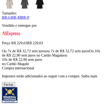
Tamanho:
BR-G
BR-M
BR-P
Vendido e entregue por
Preço R$ 229,03
R$
229
,
03
Ou 7x de R$ 32,72 sem juros
ou
7
x de
R$ 32,72
sem juros
Ou 10x
de R$ 22,90 sem juros no Cartão Magalu
ou
10
x de
R$ 22,90
sem juros
no Cartão Magalu
Compra internacional
Impostos serão adicionados ao seguir com a compra.
Saiba mais
Fechar