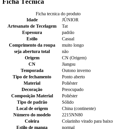
Ficha Técnica
Ficha tecnica do produto
Idade
JÚNIOR
Artesanato de Tecelagem
Tat
Espessura
padrão
Estilo
Casual
Comprimento da roupa
muito longo
seja abertura total
não
Origem
CN (Origem)
CN
Jiangsu
Temporada
Outono inverno
Tipo de fechamento
Ponto aberto
Material
Poliéster
Decoração
Preocupado
Composição Material
Poliéster
Tipo de padrão
Sólido
Local de origem
China (continente)
Número do modelo
2215NN80
Coleira
Colarinho virado para baixo
Estilo de manga
normal