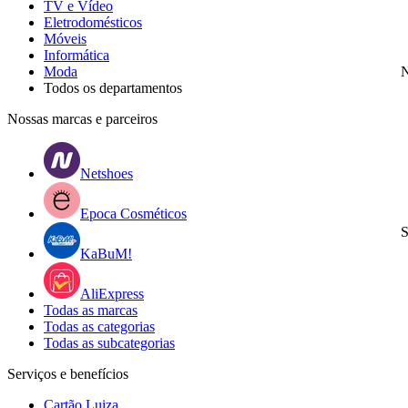
TV e Vídeo
Eletrodomésticos
Móveis
Informática
Moda
N
Todos os departamentos
Nossas marcas e parceiros
Netshoes
Epoca Cosméticos
S
KaBuM!
AliExpress
Todas as marcas
Todas as categorias
Todas as subcategorias
Serviços e benefícios
Cartão Luiza