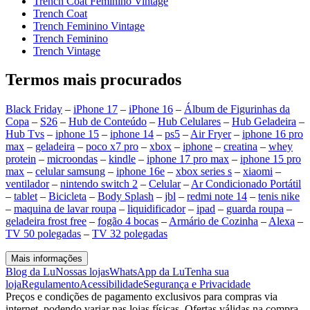
Trench Coat Feminino Vintage
Trench Coat
Trench Feminino Vintage
Trench Feminino
Trench Vintage
Termos mais procurados
Black Friday
–
iPhone 17
–
iPhone 16
–
Álbum de Figurinhas da
Copa
–
S26
–
Hub de Conteúdo
–
Hub Celulares
–
Hub Geladeira
–
Hub Tvs
–
iphone 15
–
iphone 14
–
ps5
–
Air Fryer
–
iphone 16 pro
max
–
geladeira
–
poco x7 pro
–
xbox
–
iphone
–
creatina
–
whey
protein
–
microondas
–
kindle
–
iphone 17 pro max
–
iphone 15 pro
max
–
celular samsung
–
iphone 16e
–
xbox series s
–
xiaomi
–
ventilador
–
nintendo switch 2
–
Celular
–
Ar Condicionado Portátil
–
tablet
–
Bicicleta
–
Body Splash
–
jbl
–
redmi note 14
–
tenis nike
–
maquina de lavar roupa
–
liquidificador
–
ipad
–
guarda roupa
–
geladeira frost free
–
fogão 4 bocas
–
Armário de Cozinha
–
Alexa
–
TV 50 polegadas
–
TV 32 polegadas
Mais informações
Blog da Lu
Nossas lojas
WhatsApp da Lu
Tenha sua
loja
Regulamento
Acessibilidade
Segurança e Privacidade
Preços e condições de pagamento exclusivos para compras via
internet, podendo variar nas lojas físicas. Ofertas válidas na compra