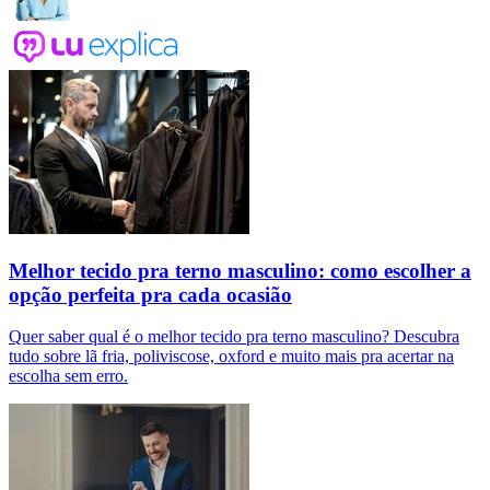
Melhor tecido pra terno masculino: como escolher a
opção perfeita pra cada ocasião
Quer saber qual é o melhor tecido pra terno masculino? Descubra
tudo sobre lã fria, poliviscose, oxford e muito mais pra acertar na
escolha sem erro.