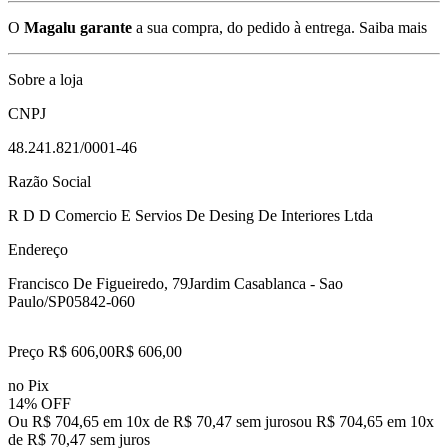
O
Magalu garante
a sua compra, do pedido à entrega.
Saiba mais
Sobre a loja
CNPJ
48.241.821/0001-46
Razão Social
R D D Comercio E Servios De Desing De Interiores Ltda
Endereço
Francisco De Figueiredo, 79
Jardim Casablanca - Sao
Paulo/SP
05842-060
Preço R$ 606,00
R$
606
,
00
no Pix
14% OFF
Ou R$ 704,65 em 10x de R$ 70,47 sem juros
ou
R$ 704,65
em
10
x
de
R$ 70,47
sem juros