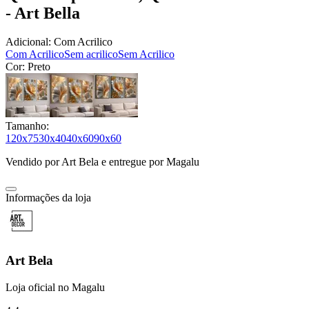
- Art Bella
Adicional:
Com Acrilico
Com Acrilico
Sem acrilico
Sem Acrilico
Cor:
Preto
Tamanho:
120x75
30x40
40x60
90x60
Vendido por
Art Bela
e entregue por
Magalu
Informações da loja
Art Bela
Loja oficial no Magalu