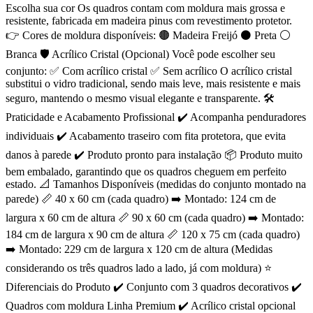
Escolha sua cor Os quadros contam com moldura mais grossa e
resistente, fabricada em madeira pinus com revestimento protetor.
👉 Cores de moldura disponíveis: 🟤 Madeira Freijó ⚫ Preta ⚪
Branca 🛡️ Acrílico Cristal (Opcional) Você pode escolher seu
conjunto: ✅ Com acrílico cristal ✅ Sem acrílico O acrílico cristal
substitui o vidro tradicional, sendo mais leve, mais resistente e mais
seguro, mantendo o mesmo visual elegante e transparente. 🛠️
Praticidade e Acabamento Profissional ✔️ Acompanha penduradores
individuais ✔️ Acabamento traseiro com fita protetora, que evita
danos à parede ✔️ Produto pronto para instalação 📦 Produto muito
bem embalado, garantindo que os quadros cheguem em perfeito
estado. 📐 Tamanhos Disponíveis (medidas do conjunto montado na
parede) 📏 40 x 60 cm (cada quadro) ➡️ Montado: 124 cm de
largura x 60 cm de altura 📏 90 x 60 cm (cada quadro) ➡️ Montado:
184 cm de largura x 90 cm de altura 📏 120 x 75 cm (cada quadro)
➡️ Montado: 229 cm de largura x 120 cm de altura (Medidas
considerando os três quadros lado a lado, já com moldura) ⭐
Diferenciais do Produto ✔️ Conjunto com 3 quadros decorativos ✔️
Quadros com moldura Linha Premium ✔️ Acrílico cristal opcional