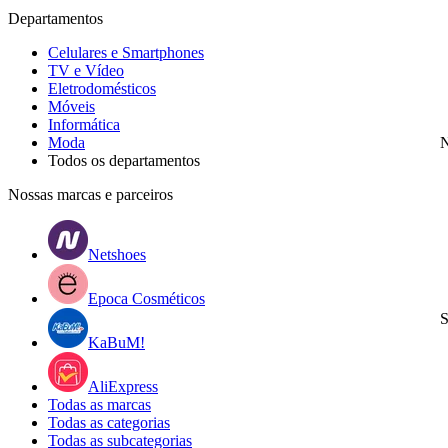
Departamentos
Celulares e Smartphones
TV e Vídeo
Eletrodomésticos
Móveis
Informática
Moda
N
Todos os departamentos
Nossas marcas e parceiros
Netshoes
Epoca Cosméticos
S
KaBuM!
AliExpress
Todas as marcas
Todas as categorias
Todas as subcategorias