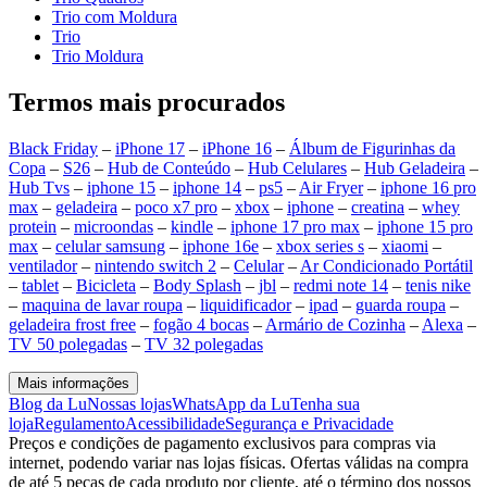
Trio com Moldura
Trio
Trio Moldura
Termos mais procurados
Black Friday
–
iPhone 17
–
iPhone 16
–
Álbum de Figurinhas da
Copa
–
S26
–
Hub de Conteúdo
–
Hub Celulares
–
Hub Geladeira
–
Hub Tvs
–
iphone 15
–
iphone 14
–
ps5
–
Air Fryer
–
iphone 16 pro
max
–
geladeira
–
poco x7 pro
–
xbox
–
iphone
–
creatina
–
whey
protein
–
microondas
–
kindle
–
iphone 17 pro max
–
iphone 15 pro
max
–
celular samsung
–
iphone 16e
–
xbox series s
–
xiaomi
–
ventilador
–
nintendo switch 2
–
Celular
–
Ar Condicionado Portátil
–
tablet
–
Bicicleta
–
Body Splash
–
jbl
–
redmi note 14
–
tenis nike
–
maquina de lavar roupa
–
liquidificador
–
ipad
–
guarda roupa
–
geladeira frost free
–
fogão 4 bocas
–
Armário de Cozinha
–
Alexa
–
TV 50 polegadas
–
TV 32 polegadas
Mais informações
Blog da Lu
Nossas lojas
WhatsApp da Lu
Tenha sua
loja
Regulamento
Acessibilidade
Segurança e Privacidade
Preços e condições de pagamento exclusivos para compras via
internet, podendo variar nas lojas físicas. Ofertas válidas na compra
de até 5 peças de cada produto por cliente, até o término dos nossos