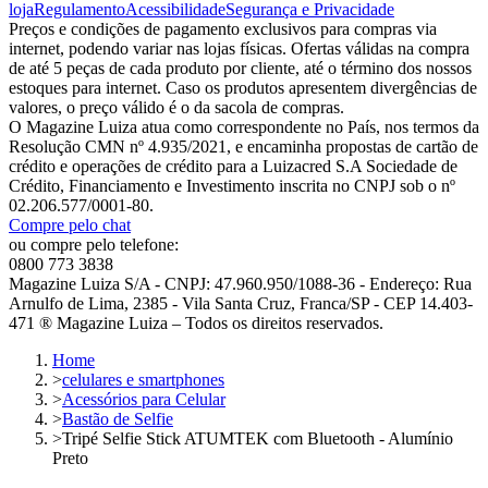
loja
Regulamento
Acessibilidade
Segurança e Privacidade
Preços e condições de pagamento exclusivos para compras via
internet, podendo variar nas lojas físicas. Ofertas válidas na compra
de até 5 peças de cada produto por cliente, até o término dos nossos
estoques para internet. Caso os produtos apresentem divergências de
valores, o preço válido é o da sacola de compras.
O Magazine Luiza atua como correspondente no País, nos termos da
Resolução CMN nº 4.935/2021, e encaminha propostas de cartão de
crédito e operações de crédito para a Luizacred S.A Sociedade de
Crédito, Financiamento e Investimento inscrita no CNPJ sob o nº
02.206.577/0001-80.
Compre pelo chat
ou compre pelo telefone:
0800 773 3838
Magazine Luiza S/A - CNPJ: 47.960.950/1088-36 - Endereço: Rua
Arnulfo de Lima, 2385 - Vila Santa Cruz, Franca/SP - CEP 14.403-
471 ® Magazine Luiza – Todos os direitos reservados.
Home
>
celulares e smartphones
>
Acessórios para Celular
>
Bastão de Selfie
>
Tripé Selfie Stick ATUMTEK com Bluetooth - Alumínio
Preto