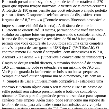
Bluetooth possui um design de suporte de telefone rotativo de 270
graus que suporta fixação horizontal e vertical de telefones celulares.
A rotação de 180 graus permite que você selecione o ângulo perfeito
para suas fotos. O suporte de telefone acomoda dispositivos com
larguras de até 8,7 cm. - ⭐ [Controle remoto Bluetooth destacável e
impressionante vida útil da bateria] - A distância de controle
Bluetooth se estende até 10 metros, permitindo que você tire fotos
sozinho ou capture fotos em grupo removendo o controle remoto. A
bateria de lítio recarregável e reciclável de 50 mAh integrada
permite que você capture até 15.000 fotos em uma carga completa
através da porta de carregamento USB tipo C (5V/110mAh). O
controle remoto Bluetooth é compatível com dispositivos iOS 7.0,
Android 5.0 e acima. - ⭐ [Super leve e conveniente de transportar] -
Graças ao design retrátil discreto, o tamanho dobrado é de apenas
19,6 cm, enquanto pode se estender até um máximo de 79,5 cm.
Você pode guardá-lo facilmente em bolsos ou bolsas pequenas.
Sempre que você quiser capturar um belo momento, está bem ali. -
⭐ [Simples de usar e universalmente compatível] - estabeleça uma
conexão Bluetooth rápida com o seu telefone e use este bastão de
selfie portátil sem esforço pressionando o botão de controle do
obturador. Use-o para fotografar de perto ou estenda-o para capturar
cenários mais amplos. Além disso, pode servir como um suporte de
telefone de mesa para atividades como transmissões ao vivo pela
Internet e assistir a programas de TV. Com sua altura de visualização