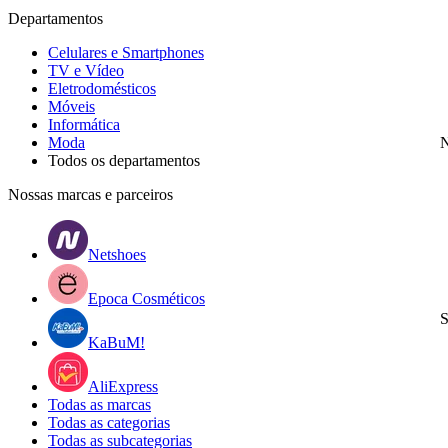
Departamentos
Celulares e Smartphones
TV e Vídeo
Eletrodomésticos
Móveis
Informática
Moda
N
Todos os departamentos
Nossas marcas e parceiros
Netshoes
Epoca Cosméticos
S
KaBuM!
AliExpress
Todas as marcas
Todas as categorias
Todas as subcategorias