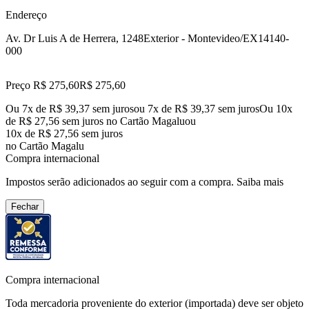
Endereço
Av. Dr Luis A de Herrera, 1248
Exterior - Montevideo/EX
14140-
000
Preço R$ 275,60
R$
275
,
60
Ou 7x de R$ 39,37 sem juros
ou
7
x de
R$ 39,37
sem juros
Ou 10x
de R$ 27,56 sem juros no Cartão Magalu
ou
10
x de
R$ 27,56
sem juros
no Cartão Magalu
Compra internacional
Impostos serão adicionados ao seguir com a compra.
Saiba mais
Fechar
Compra internacional
Toda mercadoria proveniente do exterior (importada) deve ser objeto