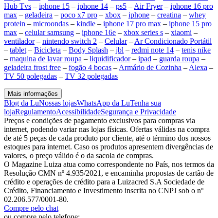
Hub Tvs
–
iphone 15
–
iphone 14
–
ps5
–
Air Fryer
–
iphone 16 pro
max
–
geladeira
–
poco x7 pro
–
xbox
–
iphone
–
creatina
–
whey
protein
–
microondas
–
kindle
–
iphone 17 pro max
–
iphone 15 pro
max
–
celular samsung
–
iphone 16e
–
xbox series s
–
xiaomi
–
ventilador
–
nintendo switch 2
–
Celular
–
Ar Condicionado Portátil
–
tablet
–
Bicicleta
–
Body Splash
–
jbl
–
redmi note 14
–
tenis nike
–
maquina de lavar roupa
–
liquidificador
–
ipad
–
guarda roupa
–
geladeira frost free
–
fogão 4 bocas
–
Armário de Cozinha
–
Alexa
–
TV 50 polegadas
–
TV 32 polegadas
Mais informações
Blog da Lu
Nossas lojas
WhatsApp da Lu
Tenha sua
loja
Regulamento
Acessibilidade
Segurança e Privacidade
Preços e condições de pagamento exclusivos para compras via
internet, podendo variar nas lojas físicas. Ofertas válidas na compra
de até 5 peças de cada produto por cliente, até o término dos nossos
estoques para internet. Caso os produtos apresentem divergências de
valores, o preço válido é o da sacola de compras.
O Magazine Luiza atua como correspondente no País, nos termos da
Resolução CMN nº 4.935/2021, e encaminha propostas de cartão de
crédito e operações de crédito para a Luizacred S.A Sociedade de
Crédito, Financiamento e Investimento inscrita no CNPJ sob o nº
02.206.577/0001-80.
Compre pelo chat
ou compre pelo telefone: