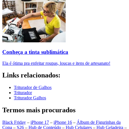
Conheça a tinta sublimática
Ela é ótima pra enfeitar roupas, louças e itens de artesanato!
Links relacionados:
Triturador de Galhos
Triturador
Triturador Galhos
Termos mais procurados
Black Friday
–
iPhone 17
–
iPhone 16
–
Álbum de Figurinhas da
Copa
–
S26
–
Hub de Conteúdo
–
Hub Celulares
–
Hub Geladeira
–