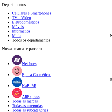
Departamentos
Celulares e Smartphones
TV e Vídeo
Eletrodomésticos
Móveis
Informática
Moda
N
Todos os departamentos
Nossas marcas e parceiros
Netshoes
Epoca Cosméticos
S
KaBuM!
AliExpress
Todas as marcas
Todas as categorias
Todas as subcategorias