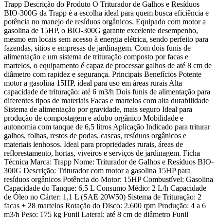
Trapp Descrição do Produto O Triturador de Galhos e Resíduos
BIO-300G da Trapp é a escolha ideal para quem busca eficiência e
potência no manejo de resíduos orgânicos. Equipado com motor a
gasolina de 15HP, o BIO-300G garante excelente desempenho,
mesmo em locais sem acesso à energia elétrica, sendo perfeito para
fazendas, sítios e empresas de jardinagem. Com dois funis de
alimentação e um sistema de trituração composto por facas e
martelos, o equipamento é capaz de processar galhos de até 8 cm de
diâmetro com rapidez e segurança. Principais Benefícios Potente
motor a gasolina 15HP, ideal para uso em áreas rurais Alta
capacidade de trituração: até 6 m3/h Dois funis de alimentação para
diferentes tipos de materiais Facas e martelos com alta durabilidade
Sistema de alimentação por gravidade, mais seguro Ideal para
produção de compostagem e adubo orgânico Mobilidade e
autonomia com tanque de 6,5 litros Aplicação Indicado para triturar
galhos, folhas, restos de podas, cascas, resíduos orgânicos e
materiais lenhosos. Ideal para propriedades rurais, áreas de
reflorestamento, hortas, viveiros e serviços de jardinagem. Ficha
Técnica Marca: Trapp Nome: Triturador de Galhos e Resíduos BIO-
300G Descrição: Triturador com motor a gasolina 15HP para
resíduos orgânicos Potência do Motor: 15HP Combustível: Gasolina
Capacidade do Tanque: 6,5 L Consumo Médio: 2 L/h Capacidade
de Óleo no Cárter: 1,1 L (SAE 20W50) Sistema de Trituração: 2
facas + 28 martelos Rotação do Disco: 2.600 rpm Produção: 4 a 6
m3/h Peso: 175 kg Funil Lateral: até 8 cm de diâmetro Funil