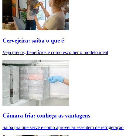
Cervejeira: saiba o que é
Veja preços, benefícios e como escolher o modelo ideal
Câmara fria: conheça as vantagens
Saiba pra que serve e como aproveitar esse item de refrigeração