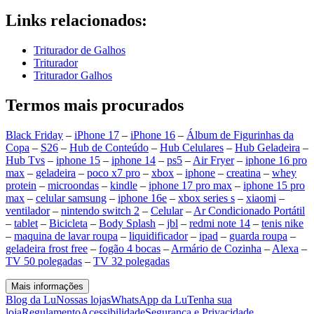
Links relacionados:
Triturador de Galhos
Triturador
Triturador Galhos
Termos mais procurados
Black Friday
–
iPhone 17
–
iPhone 16
–
Álbum de Figurinhas da
Copa
–
S26
–
Hub de Conteúdo
–
Hub Celulares
–
Hub Geladeira
–
Hub Tvs
–
iphone 15
–
iphone 14
–
ps5
–
Air Fryer
–
iphone 16 pro
max
–
geladeira
–
poco x7 pro
–
xbox
–
iphone
–
creatina
–
whey
protein
–
microondas
–
kindle
–
iphone 17 pro max
–
iphone 15 pro
max
–
celular samsung
–
iphone 16e
–
xbox series s
–
xiaomi
–
ventilador
–
nintendo switch 2
–
Celular
–
Ar Condicionado Portátil
–
tablet
–
Bicicleta
–
Body Splash
–
jbl
–
redmi note 14
–
tenis nike
–
maquina de lavar roupa
–
liquidificador
–
ipad
–
guarda roupa
–
geladeira frost free
–
fogão 4 bocas
–
Armário de Cozinha
–
Alexa
–
TV 50 polegadas
–
TV 32 polegadas
Mais informações
Blog da Lu
Nossas lojas
WhatsApp da Lu
Tenha sua
loja
Regulamento
Acessibilidade
Segurança e Privacidade