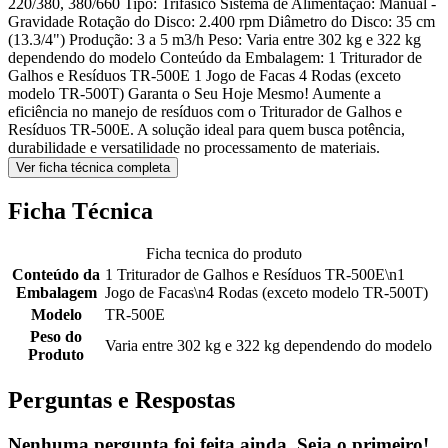
220/380, 380/660 Tipo: Trifásico Sistema de Alimentação: Manual -
Gravidade Rotação do Disco: 2.400 rpm Diâmetro do Disco: 35 cm
(13.3/4") Produção: 3 a 5 m3/h Peso: Varia entre 302 kg e 322 kg
dependendo do modelo Conteúdo da Embalagem: 1 Triturador de
Galhos e Resíduos TR-500E 1 Jogo de Facas 4 Rodas (exceto
modelo TR-500T) Garanta o Seu Hoje Mesmo! Aumente a
eficiência no manejo de resíduos com o Triturador de Galhos e
Resíduos TR-500E. A solução ideal para quem busca potência,
durabilidade e versatilidade no processamento de materiais.
Ver ficha técnica completa
Ficha Técnica
Ficha tecnica do produto
Conteúdo da
1 Triturador de Galhos e Resíduos TR-500E\n1
Embalagem
Jogo de Facas\n4 Rodas (exceto modelo TR-500T)
Modelo
TR-500E
Peso do
Varia entre 302 kg e 322 kg dependendo do modelo
Produto
Perguntas e Respostas
Nenhuma pergunta foi feita ainda. Seja o primeiro!