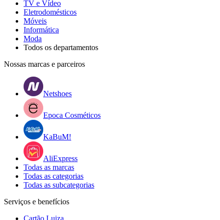
TV e Vídeo
Eletrodomésticos
Móveis
Informática
Moda
Todos os departamentos
Nossas marcas e parceiros
Netshoes
Epoca Cosméticos
KaBuM!
AliExpress
Todas as marcas
Todas as categorias
Todas as subcategorias
Serviços e benefícios
Cartão Luiza