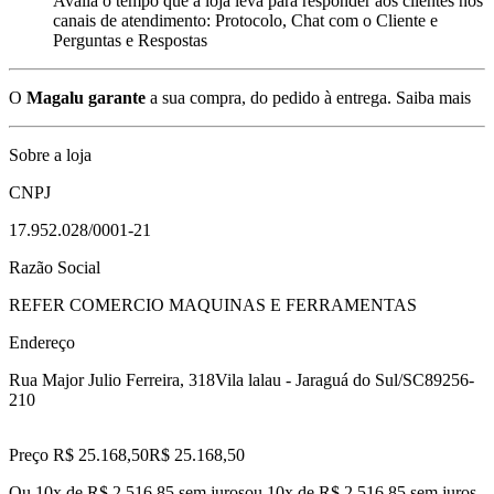
Avalia o tempo que a loja leva para responder aos clientes nos
canais de atendimento: Protocolo, Chat com o Cliente e
Perguntas e Respostas
O
Magalu garante
a sua compra, do pedido à entrega.
Saiba mais
Sobre a loja
CNPJ
17.952.028/0001-21
Razão Social
REFER COMERCIO MAQUINAS E FERRAMENTAS
Endereço
Rua Major Julio Ferreira, 318
Vila lalau - Jaraguá do Sul/SC
89256-
210
Preço R$ 25.168,50
R$
25.168
,
50
Ou 10x de R$ 2.516,85 sem juros
ou
10
x de
R$ 2.516,85
sem juros