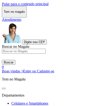
Pular para o conteudo principal
Tem no magalu
Atendimento
Digite seu CEP
Buscar no Magalu
Buscar
0
Boas vindas :)
Entre ou Cadastre-se
Tem no Magalu
Departamentos
Celulares e Smartphones