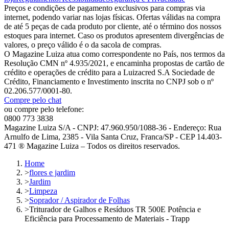
Preços e condições de pagamento exclusivos para compras via
internet, podendo variar nas lojas físicas. Ofertas válidas na compra
de até 5 peças de cada produto por cliente, até o término dos nossos
estoques para internet. Caso os produtos apresentem divergências de
valores, o preço válido é o da sacola de compras.
O Magazine Luiza atua como correspondente no País, nos termos da
Resolução CMN nº 4.935/2021, e encaminha propostas de cartão de
crédito e operações de crédito para a Luizacred S.A Sociedade de
Crédito, Financiamento e Investimento inscrita no CNPJ sob o nº
02.206.577/0001-80.
Compre pelo chat
ou compre pelo telefone:
0800 773 3838
Magazine Luiza S/A - CNPJ: 47.960.950/1088-36 - Endereço: Rua
Arnulfo de Lima, 2385 - Vila Santa Cruz, Franca/SP - CEP 14.403-
471 ® Magazine Luiza – Todos os direitos reservados.
Home
>
flores e jardim
>
Jardim
>
Limpeza
>
Soprador / Aspirador de Folhas
>
Triturador de Galhos e Resíduos TR 500E Potência e
Eficiência para Processamento de Materiais - Trapp