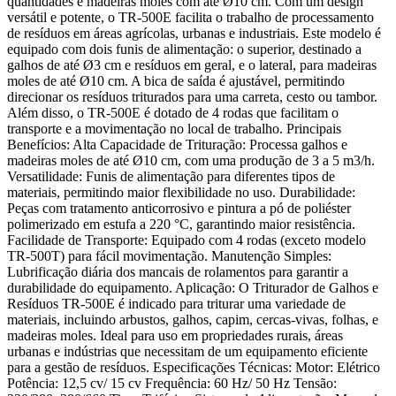
quantidades e madeiras moles com até Ø10 cm. Com um design
versátil e potente, o TR-500E facilita o trabalho de processamento
de resíduos em áreas agrícolas, urbanas e industriais. Este modelo é
equipado com dois funis de alimentação: o superior, destinado a
galhos de até Ø3 cm e resíduos em geral, e o lateral, para madeiras
moles de até Ø10 cm. A bica de saída é ajustável, permitindo
direcionar os resíduos triturados para uma carreta, cesto ou tambor.
Além disso, o TR-500E é dotado de 4 rodas que facilitam o
transporte e a movimentação no local de trabalho. Principais
Benefícios: Alta Capacidade de Trituração: Processa galhos e
madeiras moles de até Ø10 cm, com uma produção de 3 a 5 m3/h.
Versatilidade: Funis de alimentação para diferentes tipos de
materiais, permitindo maior flexibilidade no uso. Durabilidade:
Peças com tratamento anticorrosivo e pintura a pó de poliéster
polimerizado em estufa a 220 °C, garantindo maior resistência.
Facilidade de Transporte: Equipado com 4 rodas (exceto modelo
TR-500T) para fácil movimentação. Manutenção Simples:
Lubrificação diária dos mancais de rolamentos para garantir a
durabilidade do equipamento. Aplicação: O Triturador de Galhos e
Resíduos TR-500E é indicado para triturar uma variedade de
materiais, incluindo arbustos, galhos, capim, cercas-vivas, folhas, e
madeiras moles. Ideal para uso em propriedades rurais, áreas
urbanas e indústrias que necessitam de um equipamento eficiente
para a gestão de resíduos. Especificações Técnicas: Motor: Elétrico
Potência: 12,5 cv/ 15 cv Frequência: 60 Hz/ 50 Hz Tensão: