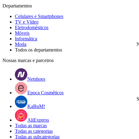
Departamentos
Celulares e Smartphones
TV e Vídeo
Eletrodomésticos
Móveis
Informática
Moda
N
Todos os departamentos
Nossas marcas e parceiros
Netshoes
Epoca Cosméticos
S
KaBuM!
AliExpress
Todas as marcas
Todas as categorias
Todas as subcategorias