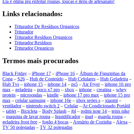
Ela é ótima pra enfeitar roupas, louças e itens de artesanato!
Links relacionados:
Triturador De Resíduos Organicos
Triturador
Triturador Resíduos Organicos
Triturador Resíduos
Triturador Organicos
Termos mais procurados
Black Friday
–
iPhone 17
–
iPhone 16
–
Álbum de Figurinhas da
Copa
–
S26
–
Hub de Conteúdo
–
Hub Celulares
–
Hub Geladeira
–
Hub Tvs
–
iphone 15
–
iphone 14
–
ps5
–
Air Fryer
–
iphone 16 pro
max
–
geladeira
–
poco x7 pro
–
xbox
–
iphone
–
creatina
–
whey
protein
–
microondas
–
kindle
–
iphone 17 pro max
–
iphone 15 pro
max
–
celular samsung
–
iphone 16e
–
xbox series s
–
xiaomi
–
ventilador
–
nintendo switch 2
–
Celular
–
Ar Condicionado Portátil
–
tablet
–
Bicicleta
–
Body Splash
–
jbl
–
redmi note 14
–
tenis nike
–
maquina de lavar roupa
–
liquidificador
–
ipad
–
guarda roupa
–
geladeira frost free
–
fogão 4 bocas
–
Armário de Cozinha
–
Alexa
–
TV 50 polegadas
–
TV 32 polegadas