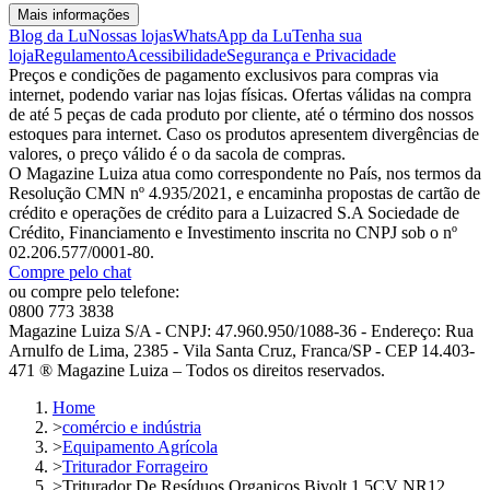
Mais informações
Blog da Lu
Nossas lojas
WhatsApp da Lu
Tenha sua
loja
Regulamento
Acessibilidade
Segurança e Privacidade
Preços e condições de pagamento exclusivos para compras via
internet, podendo variar nas lojas físicas. Ofertas válidas na compra
de até 5 peças de cada produto por cliente, até o término dos nossos
estoques para internet. Caso os produtos apresentem divergências de
valores, o preço válido é o da sacola de compras.
O Magazine Luiza atua como correspondente no País, nos termos da
Resolução CMN nº 4.935/2021, e encaminha propostas de cartão de
crédito e operações de crédito para a Luizacred S.A Sociedade de
Crédito, Financiamento e Investimento inscrita no CNPJ sob o nº
02.206.577/0001-80.
Compre pelo chat
ou compre pelo telefone:
0800 773 3838
Magazine Luiza S/A - CNPJ: 47.960.950/1088-36 - Endereço: Rua
Arnulfo de Lima, 2385 - Vila Santa Cruz, Franca/SP - CEP 14.403-
471 ® Magazine Luiza – Todos os direitos reservados.
Home
>
comércio e indústria
>
Equipamento Agrícola
>
Triturador Forrageiro
>
Triturador De Resíduos Organicos Bivolt 1,5CV NR12