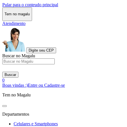
Pular para o conteudo principal
Tem no magalu
Atendimento
Digite seu CEP
Buscar no Magalu
Buscar
0
Boas vindas :)
Entre ou Cadastre-se
Tem no Magalu
Departamentos
Celulares e Smartphones