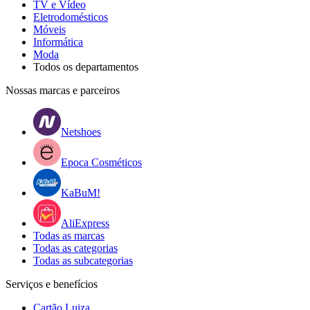
TV e Vídeo
Eletrodomésticos
Móveis
Informática
Moda
Todos os departamentos
Nossas marcas e parceiros
Netshoes
Epoca Cosméticos
KaBuM!
AliExpress
Todas as marcas
Todas as categorias
Todas as subcategorias
Serviços e benefícios
Cartão Luiza