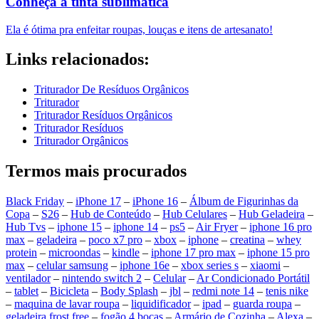
Conheça a tinta sublimática
Ela é ótima pra enfeitar roupas, louças e itens de artesanato!
Links relacionados:
Triturador De Resíduos Orgânicos
Triturador
Triturador Resíduos Orgânicos
Triturador Resíduos
Triturador Orgânicos
Termos mais procurados
Black Friday
–
iPhone 17
–
iPhone 16
–
Álbum de Figurinhas da
Copa
–
S26
–
Hub de Conteúdo
–
Hub Celulares
–
Hub Geladeira
–
Hub Tvs
–
iphone 15
–
iphone 14
–
ps5
–
Air Fryer
–
iphone 16 pro
max
–
geladeira
–
poco x7 pro
–
xbox
–
iphone
–
creatina
–
whey
protein
–
microondas
–
kindle
–
iphone 17 pro max
–
iphone 15 pro
max
–
celular samsung
–
iphone 16e
–
xbox series s
–
xiaomi
–
ventilador
–
nintendo switch 2
–
Celular
–
Ar Condicionado Portátil
–
tablet
–
Bicicleta
–
Body Splash
–
jbl
–
redmi note 14
–
tenis nike
–
maquina de lavar roupa
–
liquidificador
–
ipad
–
guarda roupa
–
geladeira frost free
–
fogão 4 bocas
–
Armário de Cozinha
–
Alexa
–