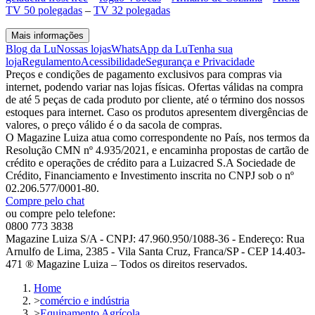
TV 50 polegadas
–
TV 32 polegadas
Mais informações
Blog da Lu
Nossas lojas
WhatsApp da Lu
Tenha sua
loja
Regulamento
Acessibilidade
Segurança e Privacidade
Preços e condições de pagamento exclusivos para compras via
internet, podendo variar nas lojas físicas. Ofertas válidas na compra
de até 5 peças de cada produto por cliente, até o término dos nossos
estoques para internet. Caso os produtos apresentem divergências de
valores, o preço válido é o da sacola de compras.
O Magazine Luiza atua como correspondente no País, nos termos da
Resolução CMN nº 4.935/2021, e encaminha propostas de cartão de
crédito e operações de crédito para a Luizacred S.A Sociedade de
Crédito, Financiamento e Investimento inscrita no CNPJ sob o nº
02.206.577/0001-80.
Compre pelo chat
ou compre pelo telefone:
0800 773 3838
Magazine Luiza S/A - CNPJ: 47.960.950/1088-36 - Endereço: Rua
Arnulfo de Lima, 2385 - Vila Santa Cruz, Franca/SP - CEP 14.403-
471 ® Magazine Luiza – Todos os direitos reservados.
Home
>
comércio e indústria
>
Equipamento Agrícola