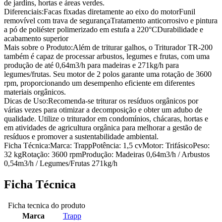
de jardins, hortas e áreas verdes.
Diferenciais:Facas fixadas diretamente ao eixo do motorFunil
removível com trava de segurançaTratamento anticorrosivo e pintura
a pó de poliéster polimerizado em estufa a 220°CDurabilidade e
acabamento superior
Mais sobre o Produto:Além de triturar galhos, o Triturador TR-200
também é capaz de processar arbustos, legumes e frutas, com uma
produção de até 0,64m3/h para madeiras e 271kg/h para
legumes/frutas. Seu motor de 2 polos garante uma rotação de 3600
rpm, proporcionando um desempenho eficiente em diferentes
materiais orgânicos.
Dicas de Uso:Recomenda-se triturar os resíduos orgânicos por
várias vezes para otimizar a decomposição e obter um adubo de
qualidade. Utilize o triturador em condomínios, chácaras, hortas e
em atividades de agricultura orgânica para melhorar a gestão de
resíduos e promover a sustentabilidade ambiental.
Ficha Técnica:Marca: TrappPotência: 1,5 cvMotor: TrifásicoPeso:
32 kgRotação: 3600 rpmProdução: Madeiras 0,64m3/h / Arbustos
0,54m3/h / Legumes/Frutas 271kg/h
Ficha Técnica
Ficha tecnica do produto
Marca
Trapp