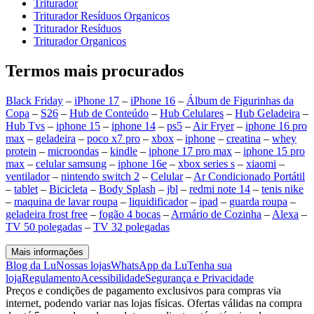
Triturador
Triturador Resíduos Organicos
Triturador Resíduos
Triturador Organicos
Termos mais procurados
Black Friday
–
iPhone 17
–
iPhone 16
–
Álbum de Figurinhas da
Copa
–
S26
–
Hub de Conteúdo
–
Hub Celulares
–
Hub Geladeira
–
Hub Tvs
–
iphone 15
–
iphone 14
–
ps5
–
Air Fryer
–
iphone 16 pro
max
–
geladeira
–
poco x7 pro
–
xbox
–
iphone
–
creatina
–
whey
protein
–
microondas
–
kindle
–
iphone 17 pro max
–
iphone 15 pro
max
–
celular samsung
–
iphone 16e
–
xbox series s
–
xiaomi
–
ventilador
–
nintendo switch 2
–
Celular
–
Ar Condicionado Portátil
–
tablet
–
Bicicleta
–
Body Splash
–
jbl
–
redmi note 14
–
tenis nike
–
maquina de lavar roupa
–
liquidificador
–
ipad
–
guarda roupa
–
geladeira frost free
–
fogão 4 bocas
–
Armário de Cozinha
–
Alexa
–
TV 50 polegadas
–
TV 32 polegadas
Mais informações
Blog da Lu
Nossas lojas
WhatsApp da Lu
Tenha sua
loja
Regulamento
Acessibilidade
Segurança e Privacidade
Preços e condições de pagamento exclusivos para compras via
internet, podendo variar nas lojas físicas. Ofertas válidas na compra