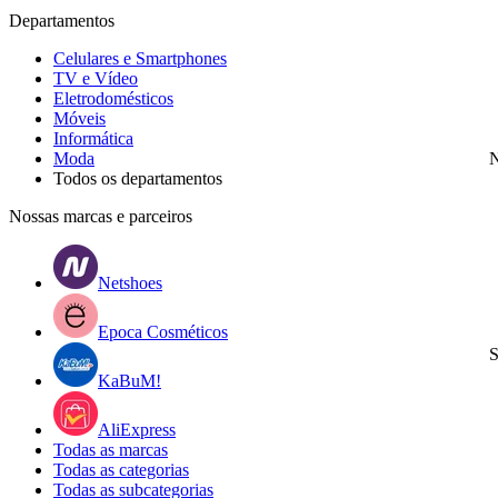
Departamentos
Celulares e Smartphones
TV e Vídeo
Eletrodomésticos
Móveis
Informática
Moda
N
Todos os departamentos
Nossas marcas e parceiros
Netshoes
Epoca Cosméticos
S
KaBuM!
AliExpress
Todas as marcas
Todas as categorias
Todas as subcategorias