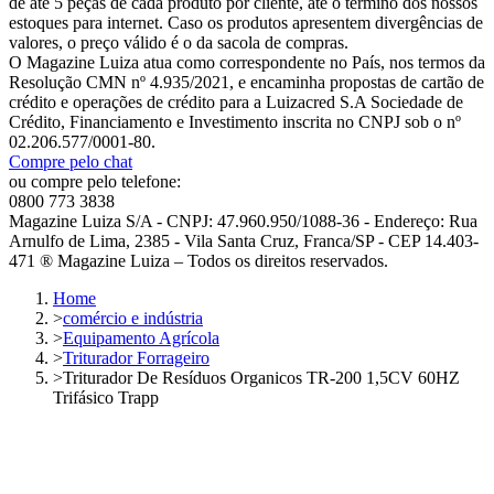
de até 5 peças de cada produto por cliente, até o término dos nossos
estoques para internet. Caso os produtos apresentem divergências de
valores, o preço válido é o da sacola de compras.
O Magazine Luiza atua como correspondente no País, nos termos da
Resolução CMN nº 4.935/2021, e encaminha propostas de cartão de
crédito e operações de crédito para a Luizacred S.A Sociedade de
Crédito, Financiamento e Investimento inscrita no CNPJ sob o nº
02.206.577/0001-80.
Compre pelo chat
ou compre pelo telefone:
0800 773 3838
Magazine Luiza S/A - CNPJ: 47.960.950/1088-36 - Endereço: Rua
Arnulfo de Lima, 2385 - Vila Santa Cruz, Franca/SP - CEP 14.403-
471 ® Magazine Luiza – Todos os direitos reservados.
Home
>
comércio e indústria
>
Equipamento Agrícola
>
Triturador Forrageiro
>
Triturador De Resíduos Organicos TR-200 1,5CV 60HZ
Trifásico Trapp