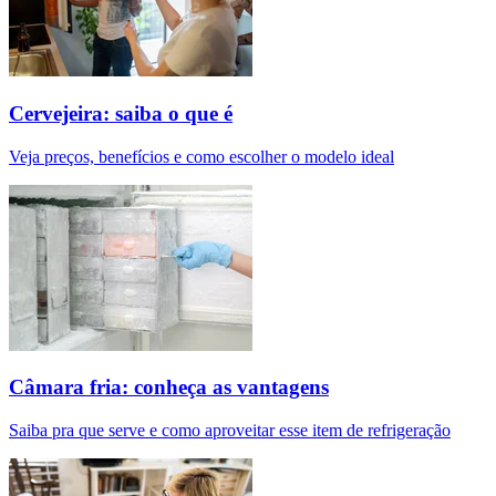
Cervejeira: saiba o que é
Veja preços, benefícios e como escolher o modelo ideal
Câmara fria: conheça as vantagens
Saiba pra que serve e como aproveitar esse item de refrigeração