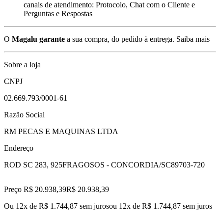
canais de atendimento: Protocolo, Chat com o Cliente e
Perguntas e Respostas
O
Magalu garante
a sua compra, do pedido à entrega.
Saiba mais
Sobre a loja
CNPJ
02.669.793/0001-61
Razão Social
RM PECAS E MAQUINAS LTDA
Endereço
ROD SC 283, 925
FRAGOSOS - CONCORDIA/SC
89703-720
Preço R$ 20.938,39
R$
20.938
,
39
Ou 12x de R$ 1.744,87 sem juros
ou
12
x de
R$ 1.744,87
sem juros