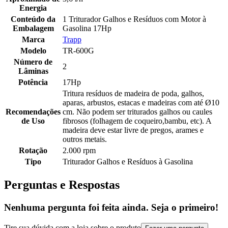
Energia
Conteúdo da
1 Triturador Galhos e Resíduos com Motor à
Embalagem
Gasolina 17Hp
Marca
Trapp
Modelo
TR-600G
Número de
2
Lâminas
Potência
17Hp
Tritura resíduos de madeira de poda, galhos,
aparas, arbustos, estacas e madeiras com até Ø10
Recomendações
cm. Não podem ser triturados galhos ou caules
de Uso
fibrosos (folhagem de coqueiro,bambu, etc). A
madeira deve estar livre de pregos, arames e
outros metais.
Rotação
2.000 rpm
Tipo
Triturador Galhos e Resíduos à Gasolina
Perguntas e Respostas
Nenhuma pergunta foi feita ainda. Seja o primeiro!
Tire sua dúvida com a loja sobre o produto