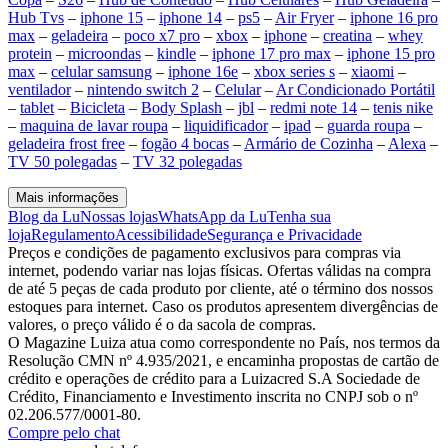
Hub Tvs
–
iphone 15
–
iphone 14
–
ps5
–
Air Fryer
–
iphone 16 pro
max
–
geladeira
–
poco x7 pro
–
xbox
–
iphone
–
creatina
–
whey
protein
–
microondas
–
kindle
–
iphone 17 pro max
–
iphone 15 pro
max
–
celular samsung
–
iphone 16e
–
xbox series s
–
xiaomi
–
ventilador
–
nintendo switch 2
–
Celular
–
Ar Condicionado Portátil
–
tablet
–
Bicicleta
–
Body Splash
–
jbl
–
redmi note 14
–
tenis nike
–
maquina de lavar roupa
–
liquidificador
–
ipad
–
guarda roupa
–
geladeira frost free
–
fogão 4 bocas
–
Armário de Cozinha
–
Alexa
–
TV 50 polegadas
–
TV 32 polegadas
Mais informações
Blog da Lu
Nossas lojas
WhatsApp da Lu
Tenha sua
loja
Regulamento
Acessibilidade
Segurança e Privacidade
Preços e condições de pagamento exclusivos para compras via
internet, podendo variar nas lojas físicas. Ofertas válidas na compra
de até 5 peças de cada produto por cliente, até o término dos nossos
estoques para internet. Caso os produtos apresentem divergências de
valores, o preço válido é o da sacola de compras.
O Magazine Luiza atua como correspondente no País, nos termos da
Resolução CMN nº 4.935/2021, e encaminha propostas de cartão de
crédito e operações de crédito para a Luizacred S.A Sociedade de
Crédito, Financiamento e Investimento inscrita no CNPJ sob o nº
02.206.577/0001-80.
Compre pelo chat