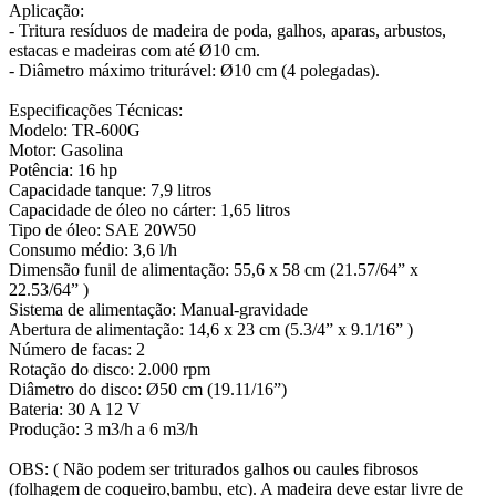
Aplicação:
- Tritura resíduos de madeira de poda, galhos, aparas, arbustos,
estacas e madeiras com até Ø10 cm.
- Diâmetro máximo triturável: Ø10 cm (4 polegadas).
Especificações Técnicas:
Modelo: TR-600G
Motor: Gasolina
Potência: 16 hp
Capacidade tanque: 7,9 litros
Capacidade de óleo no cárter: 1,65 litros
Tipo de óleo: SAE 20W50
Consumo médio: 3,6 l/h
Dimensão funil de alimentação: 55,6 x 58 cm (21.57/64” x
22.53/64” )
Sistema de alimentação: Manual-gravidade
Abertura de alimentação: 14,6 x 23 cm (5.3/4” x 9.1/16” )
Número de facas: 2
Rotação do disco: 2.000 rpm
Diâmetro do disco: Ø50 cm (19.11/16”)
Bateria: 30 A 12 V
Produção: 3 m3/h a 6 m3/h
OBS: ( Não podem ser triturados galhos ou caules fibrosos
(folhagem de coqueiro,bambu, etc). A madeira deve estar livre de