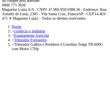
ou compre pelo telefone:
0800 773 3838
Magazine Luiza S/A - CNPJ: 47.960.950/1088-36 - Endereço: Rua
Arnulfo de Lima, 2385 - Vila Santa Cruz, Franca/SP - CEP 14.403-
471 ® Magazine Luiza – Todos os direitos reservados.
Home
>
comércio e indústria
>
Equipamento Agrícola
>
Triturador Forrageiro
>
Triturador Galhos e Resíduos à Gasolina Trapp TR-600G
com Motor 17Hp