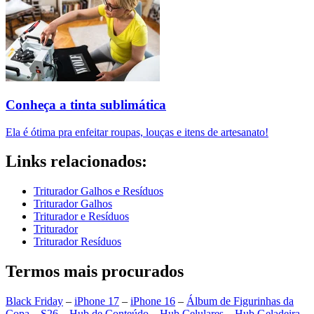
Conheça a tinta sublimática
Ela é ótima pra enfeitar roupas, louças e itens de artesanato!
Links relacionados:
Triturador Galhos e Resíduos
Triturador Galhos
Triturador e Resíduos
Triturador
Triturador Resíduos
Termos mais procurados
Black Friday
–
iPhone 17
–
iPhone 16
–
Álbum de Figurinhas da
Copa
–
S26
–
Hub de Conteúdo
–
Hub Celulares
–
Hub Geladeira
–