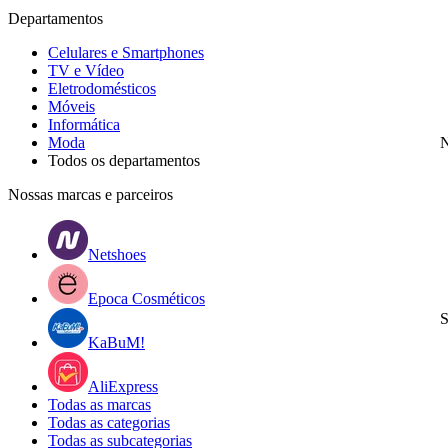
Departamentos
Celulares e Smartphones
TV e Vídeo
Eletrodomésticos
Móveis
Informática
Moda
N
Todos os departamentos
Nossas marcas e parceiros
Netshoes
Epoca Cosméticos
S
KaBuM!
AliExpress
Todas as marcas
Todas as categorias
Todas as subcategorias