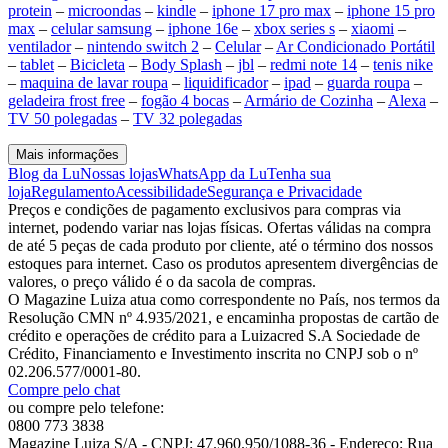
protein
–
microondas
–
kindle
–
iphone 17 pro max
–
iphone 15 pro
max
–
celular samsung
–
iphone 16e
–
xbox series s
–
xiaomi
–
ventilador
–
nintendo switch 2
–
Celular
–
Ar Condicionado Portátil
–
tablet
–
Bicicleta
–
Body Splash
–
jbl
–
redmi note 14
–
tenis nike
–
maquina de lavar roupa
–
liquidificador
–
ipad
–
guarda roupa
–
geladeira frost free
–
fogão 4 bocas
–
Armário de Cozinha
–
Alexa
–
TV 50 polegadas
–
TV 32 polegadas
Mais informações
Blog da Lu
Nossas lojas
WhatsApp da Lu
Tenha sua
loja
Regulamento
Acessibilidade
Segurança e Privacidade
Preços e condições de pagamento exclusivos para compras via
internet, podendo variar nas lojas físicas. Ofertas válidas na compra
de até 5 peças de cada produto por cliente, até o término dos nossos
estoques para internet. Caso os produtos apresentem divergências de
valores, o preço válido é o da sacola de compras.
O Magazine Luiza atua como correspondente no País, nos termos da
Resolução CMN nº 4.935/2021, e encaminha propostas de cartão de
crédito e operações de crédito para a Luizacred S.A Sociedade de
Crédito, Financiamento e Investimento inscrita no CNPJ sob o nº
02.206.577/0001-80.
Compre pelo chat
ou compre pelo telefone:
0800 773 3838
Magazine Luiza S/A - CNPJ: 47.960.950/1088-36 - Endereço: Rua