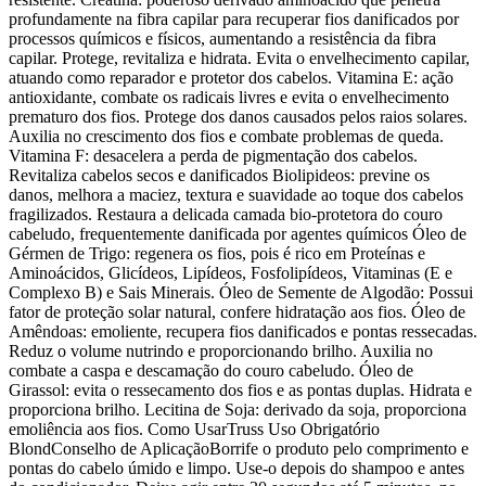
profundamente na fibra capilar para recuperar fios danificados por
processos químicos e físicos, aumentando a resistência da fibra
capilar. Protege, revitaliza e hidrata. Evita o envelhecimento capilar,
atuando como reparador e protetor dos cabelos. Vitamina E: ação
antioxidante, combate os radicais livres e evita o envelhecimento
prematuro dos fios. Protege dos danos causados pelos raios solares.
Auxilia no crescimento dos fios e combate problemas de queda.
Vitamina F: desacelera a perda de pigmentação dos cabelos.
Revitaliza cabelos secos e danificados Biolipideos: previne os
danos, melhora a maciez, textura e suavidade ao toque dos cabelos
fragilizados. Restaura a delicada camada bio-protetora do couro
cabeludo, frequentemente danificada por agentes químicos Óleo de
Gérmen de Trigo: regenera os fios, pois é rico em Proteínas e
Aminoácidos, Glicídeos, Lipídeos, Fosfolipídeos, Vitaminas (E e
Complexo B) e Sais Minerais. Óleo de Semente de Algodão: Possui
fator de proteção solar natural, confere hidratação aos fios. Óleo de
Amêndoas: emoliente, recupera fios danificados e pontas ressecadas.
Reduz o volume nutrindo e proporcionando brilho. Auxilia no
combate a caspa e descamação do couro cabeludo. Óleo de
Girassol: evita o ressecamento dos fios e as pontas duplas. Hidrata e
proporciona brilho. Lecitina de Soja: derivado da soja, proporciona
emoliência aos fios. Como UsarTruss Uso Obrigatório
BlondConselho de AplicaçãoBorrife o produto pelo comprimento e
pontas do cabelo úmido e limpo. Use-o depois do shampoo e antes