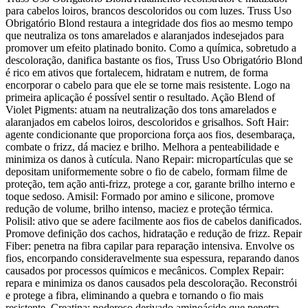
para cabelos loiros, brancos descoloridos ou com luzes. Truss Uso
Obrigatório Blond restaura a integridade dos fios ao mesmo tempo
que neutraliza os tons amarelados e alaranjados indesejados para
promover um efeito platinado bonito. Como a química, sobretudo a
descoloração, danifica bastante os fios, Truss Uso Obrigatório Blond
é rico em ativos que fortalecem, hidratam e nutrem, de forma
encorporar o cabelo para que ele se torne mais resistente. Logo na
primeira aplicação é possível sentir o resultado. Ação Blend of
Violet Pigments: atuam na neutralização dos tons amarelados e
alaranjados em cabelos loiros, descoloridos e grisalhos. Soft Hair:
agente condicionante que proporciona força aos fios, desembaraça,
combate o frizz, dá maciez e brilho. Melhora a penteabilidade e
minimiza os danos à cutícula. Nano Repair: micropartículas que se
depositam uniformemente sobre o fio de cabelo, formam filme de
proteção, tem ação anti-frizz, protege a cor, garante brilho interno e
toque sedoso. Amisil: Formado por amino e silicone, promove
redução de volume, brilho intenso, maciez e proteção térmica.
Polisil: ativo que se adere facilmente aos fios de cabelos danificados.
Promove definição dos cachos, hidratação e redução de frizz. Repair
Fiber: penetra na fibra capilar para reparação intensiva. Envolve os
fios, encorpando consideravelmente sua espessura, reparando danos
causados por processos químicos e mecânicos. Complex Repair:
repara e minimiza os danos causados pela descoloração. Reconstrói
e protege a fibra, eliminando a quebra e tornando o fio mais
resistente. Creatina: poderoso derivado aminoácido que penetra