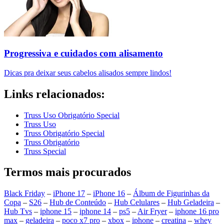
Progressiva e cuidados com alisamento
Dicas pra deixar seus cabelos alisados sempre lindos!
Links relacionados:
Truss Uso Obrigatório Special
Truss Uso
Truss Obrigatório Special
Truss Obrigatório
Truss Special
Termos mais procurados
Black Friday
–
iPhone 17
–
iPhone 16
–
Álbum de Figurinhas da
Copa
–
S26
–
Hub de Conteúdo
–
Hub Celulares
–
Hub Geladeira
–
Hub Tvs
–
iphone 15
–
iphone 14
–
ps5
–
Air Fryer
–
iphone 16 pro
max
–
geladeira
–
poco x7 pro
–
xbox
–
iphone
–
creatina
–
whey