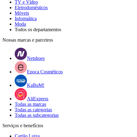
TV e Vídeo
Eletrodomésticos
Móveis
Informática
Moda
Todos os departamentos
Nossas marcas e parceiros
Netshoes
Epoca Cosméticos
KaBuM!
AliExpress
Todas as marcas
Todas as categorias
Todas as subcategorias
Serviços e benefícios
Cartão Luiza