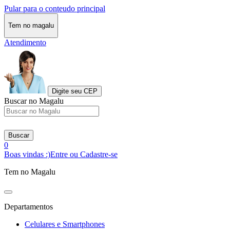
Pular para o conteudo principal
Tem no magalu
Atendimento
Digite seu CEP
Buscar no Magalu
Buscar
0
Boas vindas :)
Entre ou Cadastre-se
Tem no Magalu
Departamentos
Celulares e Smartphones