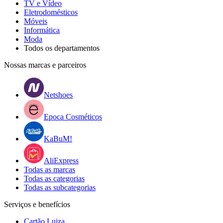
TV e Vídeo
Eletrodomésticos
Móveis
Informática
Moda
Todos os departamentos
Nossas marcas e parceiros
Netshoes
Epoca Cosméticos
KaBuM!
AliExpress
Todas as marcas
Todas as categorias
Todas as subcategorias
Serviços e benefícios
Cartão Luiza