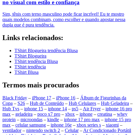
no visual com estilo e confiança
Sim, tênis com terno masculino pode ficar incrível! Eu te mostro
quais modelos combinam, como escolher e quando apostar nessa
dupla que é pura tendência.
Links relacionados:
TShirt Blogueira tendência Blusa
TShirt Blogueira
TShirt tendência Blusa
TShirt tendência
TShirt Blusa
Termos mais procurados
Black Friday
–
iPhone 17
–
iPhone 16
–
Álbum de Figurinhas da
Copa
–
S26
–
Hub de Conteúdo
–
Hub Celulares
–
Hub Geladeira
–
Hub Tvs
–
iphone 15
–
iphone 14
–
ps5
–
Air Fryer
–
iphone 16 pro
max
–
geladeira
–
poco x7 pro
–
xbox
–
iphone
–
creatina
–
whey
protein
–
microondas
–
kindle
–
iphone 17 pro max
–
iphone 15 pro
max
–
celular samsung
–
iphone 16e
–
xbox series s
–
xiaomi
–
ventilador
–
nintendo switch 2
–
Celular
–
Ar Condicionado Portátil