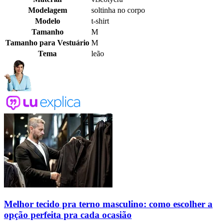
Modelagem
soltinha no corpo
Modelo
t-shirt
Tamanho
M
Tamanho para Vestuário
M
Tema
leão
Melhor tecido pra terno masculino: como escolher a
opção perfeita pra cada ocasião