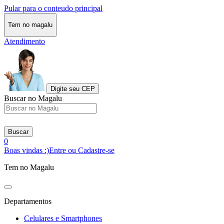
Pular para o conteudo principal
Tem no magalu
Atendimento
Digite seu CEP
Buscar no Magalu
Buscar
0
Boas vindas :)
Entre ou Cadastre-se
Tem no Magalu
Departamentos
Celulares e Smartphones