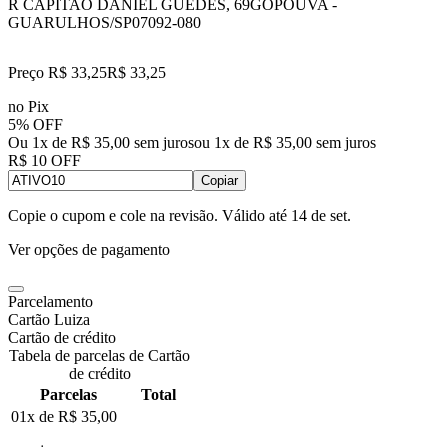
R CAPITAO DANIEL GUEDES, 69
GOPOUVA -
GUARULHOS/SP
07092-080
Preço R$ 33,25
R$
33
,
25
no Pix
5% OFF
Ou 1x de R$ 35,00 sem juros
ou
1
x de
R$ 35,00
sem juros
R$ 10 OFF
Copiar
Copie o cupom e cole na revisão. Válido até
14 de set
.
Ver opções de pagamento
Parcelamento
Cartão Luiza
Cartão de crédito
Tabela de parcelas de Cartão
de crédito
Parcelas
Total
01x de
R$ 35,00