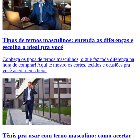
Tipos de ternos masculinos: entenda as diferenças e
escolha o ideal pra você
Conheça os tipos de ternos masculinos, o que faz toda diferença na
hora de comprar! Aqui te mostro os cortes, tecidos e ocasiões pra
você acertar em cheio.
Tênis pra usar com terno masculino: como acertar