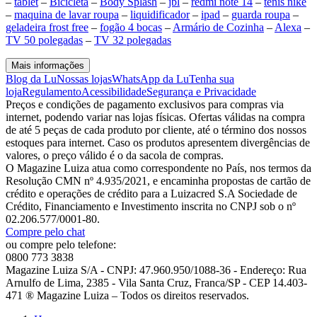
–
tablet
–
Bicicleta
–
Body Splash
–
jbl
–
redmi note 14
–
tenis nike
–
maquina de lavar roupa
–
liquidificador
–
ipad
–
guarda roupa
–
geladeira frost free
–
fogão 4 bocas
–
Armário de Cozinha
–
Alexa
–
TV 50 polegadas
–
TV 32 polegadas
Mais informações
Blog da Lu
Nossas lojas
WhatsApp da Lu
Tenha sua
loja
Regulamento
Acessibilidade
Segurança e Privacidade
Preços e condições de pagamento exclusivos para compras via
internet, podendo variar nas lojas físicas. Ofertas válidas na compra
de até 5 peças de cada produto por cliente, até o término dos nossos
estoques para internet. Caso os produtos apresentem divergências de
valores, o preço válido é o da sacola de compras.
O Magazine Luiza atua como correspondente no País, nos termos da
Resolução CMN nº 4.935/2021, e encaminha propostas de cartão de
crédito e operações de crédito para a Luizacred S.A Sociedade de
Crédito, Financiamento e Investimento inscrita no CNPJ sob o nº
02.206.577/0001-80.
Compre pelo chat
ou compre pelo telefone:
0800 773 3838
Magazine Luiza S/A - CNPJ: 47.960.950/1088-36 - Endereço: Rua
Arnulfo de Lima, 2385 - Vila Santa Cruz, Franca/SP - CEP 14.403-
471 ® Magazine Luiza – Todos os direitos reservados.