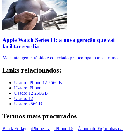
Apple Watch Series 11: a nova geração que vai
facilitar seu dia
Mais inteligente, rápido e conectado pra acompanhar seu ritmo
Links relacionados:
Usado: iPhone 12 256GB
Usado: iPhone
Usado: 12 256GB
Usado: 12
Usado: 256GB
Termos mais procurados
Black Friday
–
iPhone 17
–
iPhone 16
–
Álbum de Figurinhas da