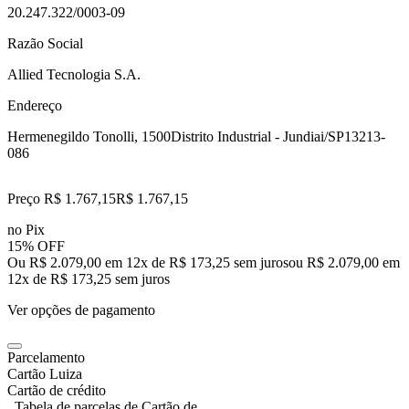
20.247.322/0003-09
Razão Social
Allied Tecnologia S.A.
Endereço
Hermenegildo Tonolli, 1500
Distrito Industrial - Jundiai/SP
13213-
086
Preço R$ 1.767,15
R$
1.767
,
15
no Pix
15% OFF
Ou R$ 2.079,00 em 12x de R$ 173,25 sem juros
ou
R$ 2.079,00
em
12
x de
R$ 173,25
sem juros
Ver opções de pagamento
Parcelamento
Cartão Luiza
Cartão de crédito
Tabela de parcelas de Cartão de