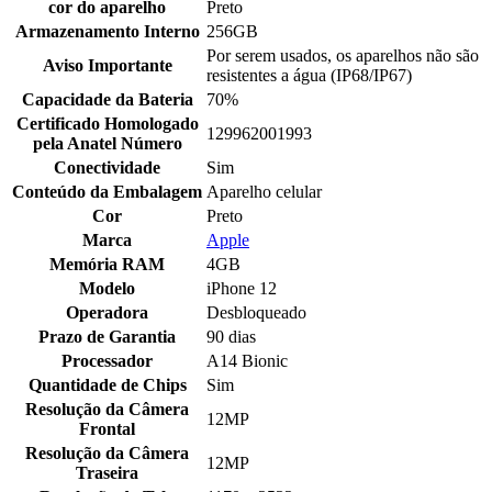
cor do aparelho
Preto
Armazenamento Interno
256GB
Por serem usados, os aparelhos não são
Aviso Importante
resistentes a água (IP68/IP67)
Capacidade da Bateria
70%
Certificado Homologado
129962001993
pela Anatel Número
Conectividade
Sim
Conteúdo da Embalagem
Aparelho celular
Cor
Preto
Marca
Apple
Memória RAM
4GB
Modelo
iPhone 12
Operadora
Desbloqueado
Prazo de Garantia
90 dias
Processador
A14 Bionic
Quantidade de Chips
Sim
Resolução da Câmera
12MP
Frontal
Resolução da Câmera
12MP
Traseira