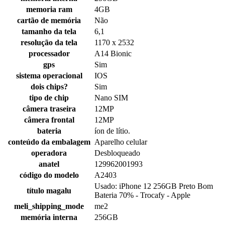
memoria ram
4GB
cartão de memória
Não
tamanho da tela
6,1
resolução da tela
1170 x 2532
processador
A14 Bionic
gps
Sim
sistema operacional
IOS
dois chips?
Sim
tipo de chip
Nano SIM
câmera traseira
12MP
câmera frontal
12MP
bateria
íon de lítio.
conteúdo da embalagem
Aparelho celular
operadora
Desbloqueado
anatel
129962001993
código do modelo
A2403
Usado: iPhone 12 256GB Preto Bom
título magalu
Bateria 70% - Trocafy - Apple
meli_shipping_mode
me2
memória interna
256GB