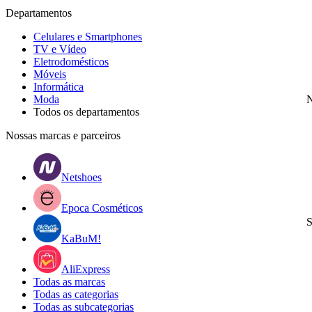
Departamentos
Celulares e Smartphones
TV e Vídeo
Eletrodomésticos
Móveis
Informática
Moda
N
Todos os departamentos
Nossas marcas e parceiros
Netshoes
Epoca Cosméticos
S
KaBuM!
AliExpress
Todas as marcas
Todas as categorias
Todas as subcategorias