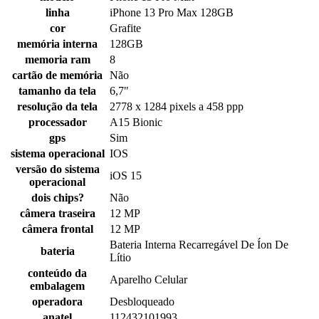
linha
iPhone 13 Pro Max 128GB
cor
Grafite
memória interna
128GB
memoria ram
8
cartão de memória
Não
tamanho da tela
6,7"
resolução da tela
2778 x 1284 pixels a 458 ppp
processador
A15 Bionic
gps
Sim
sistema operacional
IOS
versão do sistema
iOS 15
operacional
dois chips?
Não
câmera traseira
12 MP
câmera frontal
12 MP
Bateria Interna Recarregável De Íon De
bateria
Lítio
conteúdo da
Aparelho Celular
embalagem
operadora
Desbloqueado
anatel
112432101993