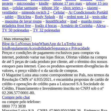
protein
–
microondas
–
kindle
–
iphone 17 pro max
–
iphone 15 pro
max
–
celular samsung
–
iphone 16e
–
xbox series s
–
xiaomi
–
ventilador
–
nintendo switch 2
–
Celular
–
Ar Condicionado Portátil
–
tablet
–
Bicicleta
–
Body Splash
–
jbl
–
redmi note 14
–
tenis nike
–
maquina de lavar roupa
–
liquidificador
–
ipad
–
guarda roupa
–
geladeira frost free
–
fogão 4 bocas
–
Armário de Cozinha
–
Alexa
–
TV 50 polegadas
–
TV 32 polegadas
Mais informações
Blog da Lu
Nossas lojas
WhatsApp da Lu
Tenha sua
loja
Regulamento
Acessibilidade
Segurança e Privacidade
Preços e condições de pagamento exclusivos para compras via
internet, podendo variar nas lojas físicas. Ofertas válidas na compra
de até 5 peças de cada produto por cliente, até o término dos nossos
estoques para internet. Caso os produtos apresentem divergências de
valores, o preço válido é o da sacola de compras.
O Magazine Luiza atua como correspondente no País, nos termos da
Resolução CMN nº 4.935/2021, e encaminha propostas de cartão de
crédito e operações de crédito para a Luizacred S.A Sociedade de
Crédito, Financiamento e Investimento inscrita no CNPJ sob o nº
02.206.577/0001-80.
Compre pelo chat
ou compre pelo telefone:
0800 773 3838
Magazine Luiza S/A - CNPJ: 47.960.950/1088-36 - Endereço: Rua