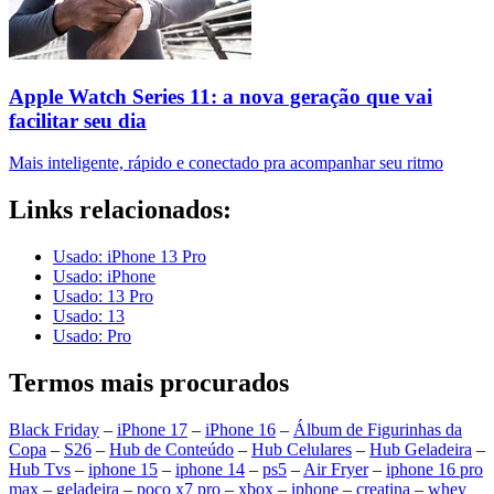
Apple Watch Series 11: a nova geração que vai
facilitar seu dia
Mais inteligente, rápido e conectado pra acompanhar seu ritmo
Links relacionados:
Usado: iPhone 13 Pro
Usado: iPhone
Usado: 13 Pro
Usado: 13
Usado: Pro
Termos mais procurados
Black Friday
–
iPhone 17
–
iPhone 16
–
Álbum de Figurinhas da
Copa
–
S26
–
Hub de Conteúdo
–
Hub Celulares
–
Hub Geladeira
–
Hub Tvs
–
iphone 15
–
iphone 14
–
ps5
–
Air Fryer
–
iphone 16 pro
max
–
geladeira
–
poco x7 pro
–
xbox
–
iphone
–
creatina
–
whey