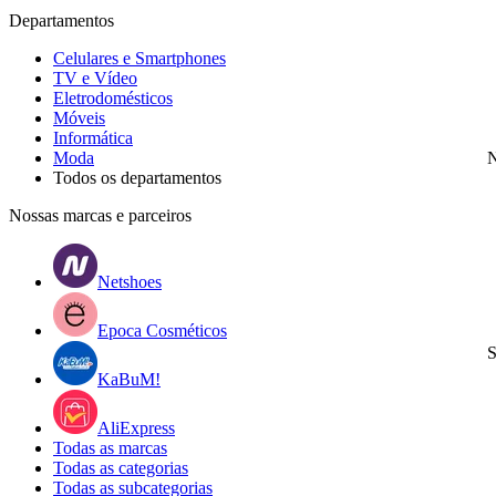
Departamentos
Celulares e Smartphones
TV e Vídeo
Eletrodomésticos
Móveis
Informática
Moda
N
Todos os departamentos
Nossas marcas e parceiros
Netshoes
Epoca Cosméticos
S
KaBuM!
AliExpress
Todas as marcas
Todas as categorias
Todas as subcategorias