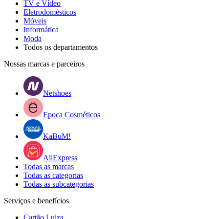
TV e Vídeo
Eletrodomésticos
Móveis
Informática
Moda
Todos os departamentos
Nossas marcas e parceiros
Netshoes
Epoca Cosméticos
KaBuM!
AliExpress
Todas as marcas
Todas as categorias
Todas as subcategorias
Serviços e benefícios
Cartão Luiza