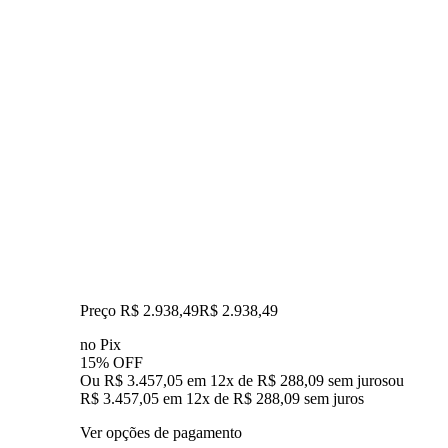
Preço R$ 2.938,49
R$
2.938
,
49
no Pix
15% OFF
Ou R$ 3.457,05 em 12x de R$ 288,09 sem juros
ou
R$ 3.457,05
em
12
x de
R$ 288,09
sem juros
Ver opções de pagamento