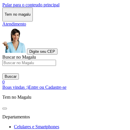
Pular para o conteudo principal
Tem no magalu
Atendimento
Digite seu CEP
Buscar no Magalu
Buscar
0
Boas vindas :)
Entre ou Cadastre-se
Tem no Magalu
Departamentos
Celulares e Smartphones