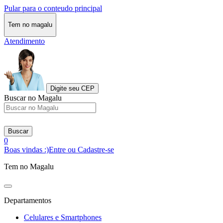
Pular para o conteudo principal
Tem no magalu
Atendimento
Digite seu CEP
Buscar no Magalu
Buscar
0
Boas vindas :)
Entre ou Cadastre-se
Tem no Magalu
Departamentos
Celulares e Smartphones