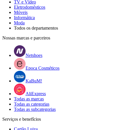
TV e Vídeo
Eletrodomésticos
Móveis
Informática
Moda
Todos os departamentos
Nossas marcas e parceiros
Netshoes
Epoca Cosméticos
KaBuM!
AliExpress
Todas as marcas
Todas as categorias
Todas as subcategorias
Serviços e benefícios
Cartão Luiza