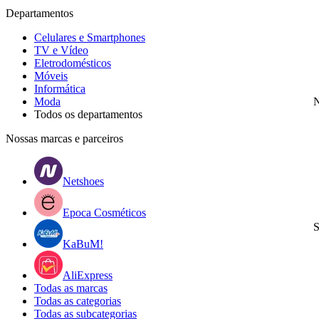
Departamentos
Celulares e Smartphones
TV e Vídeo
Eletrodomésticos
Móveis
Informática
Moda
N
Todos os departamentos
Nossas marcas e parceiros
Netshoes
Epoca Cosméticos
S
KaBuM!
AliExpress
Todas as marcas
Todas as categorias
Todas as subcategorias