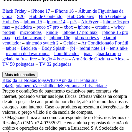
Black Friday
–
iPhone 17
–
iPhone 16
–
Álbum de Figurinhas da
Copa
–
S26
–
Hub de Conteúdo
–
Hub Celulares
–
Hub Geladeira
–
Hub Tvs
–
iphone 15
–
iphone 14
–
ps5
–
Air Fryer
–
iphone 16 pro
max
–
geladeira
–
poco x7 pro
–
xbox
–
iphone
–
creatina
–
whey
protein
–
microondas
–
kindle
–
iphone 17 pro max
–
iphone 15 pro
max
–
celular samsung
–
iphone 16e
–
xbox series s
–
xiaomi
–
ventilador
–
nintendo switch 2
–
Celular
–
Ar Condicionado Portátil
–
tablet
–
Bicicleta
–
Body Splash
–
jbl
–
redmi note 14
–
tenis nike
–
maquina de lavar roupa
–
liquidificador
–
ipad
–
guarda roupa
–
geladeira frost free
–
fogão 4 bocas
–
Armário de Cozinha
–
Alexa
–
TV 50 polegadas
–
TV 32 polegadas
Mais informações
Blog da Lu
Nossas lojas
WhatsApp da Lu
Tenha sua
loja
Regulamento
Acessibilidade
Segurança e Privacidade
Preços e condições de pagamento exclusivos para compras via
internet, podendo variar nas lojas físicas. Ofertas válidas na compra
de até 5 peças de cada produto por cliente, até o término dos nossos
estoques para internet. Caso os produtos apresentem divergências de
valores, o preço válido é o da sacola de compras.
O Magazine Luiza atua como correspondente no País, nos termos da
Resolução CMN nº 4.935/2021, e encaminha propostas de cartão de
crédito e operações de crédito para a Luizacred S.A Sociedade de