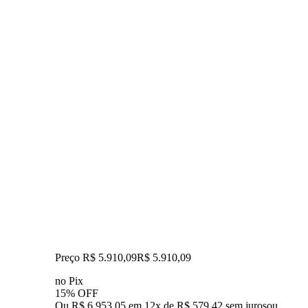
Preço R$ 5.910,09
R$
5.910
,
09
no Pix
15% OFF
Ou R$ 6.953,05 em 12x de R$ 579,42 sem juros
ou