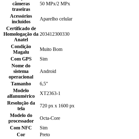
câmeras
50 MPx/2 MPx
traseiras
Acessórios
Aparelho celular
incluídos
Certificado de
Homologação da
203412300330
Anatel
Condição
Muito Bom
Magalu
Com GPS
Sim
Nome do
sistema
Android
operacional
Tamanho
6,5"
Modelo
XT2363-1
alfanumérico
Resolução da
720 px x 1600 px
tela
Modelo do
Octa-Core
processador
Com NFC
Sim
Cor
Preto