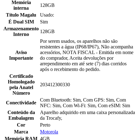
Memória
128GB
interna
Título Magalu
Usado:
É Dual SIM
Sim
Armazenamento
128GB
Interno
Por serem usados, os aparelhos não são
resistentes a água (IP68/IP67), Não acompanha
Aviso
acessórios, NOTA FISCAL - Emitida em nome
Importante
do comprador, Aceita devoluções por
arrependimento em até sete (7) dias corridos
após o recebimento do pedido.
Certificado
Homologado
203412300330
pela Anatel
Número
Com Bluetooth: Sim, Com GPS: Sim, Com
Conectividade
NFC: Sim, Com Wi-Fi: Sim, Com eSIM: Sim
Conteúdo da
Aparelho adquirido em uma caixa personalizada
Embalagem
da Trocafy,
Cor
Preto
Marca
Motorola
Memória RAM
4GB