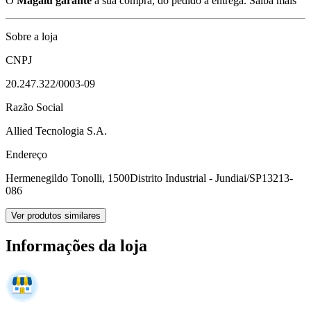
O
Magalu garante
a sua compra, do pedido à entrega.
Saiba mais
Sobre a loja
CNPJ
20.247.322/0003-09
Razão Social
Allied Tecnologia S.A.
Endereço
Hermenegildo Tonolli, 1500
Distrito Industrial - Jundiai/SP
13213-
086
Ver produtos similares
Informações da loja