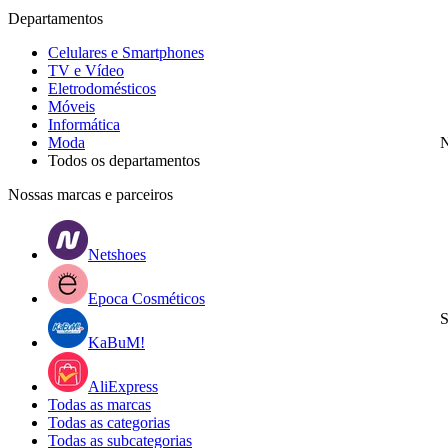
Departamentos
Celulares e Smartphones
TV e Vídeo
Eletrodomésticos
Móveis
Informática
Moda
N
Todos os departamentos
Nossas marcas e parceiros
Netshoes
Epoca Cosméticos
S
KaBuM!
AliExpress
Todas as marcas
Todas as categorias
Todas as subcategorias