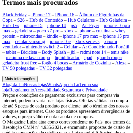
Termos mais procurados
Black Friday
–
iPhone 17
–
iPhone 16
–
Álbum de Figurinhas da
Copa
–
S26
–
Hub de Conteúdo
–
Hub Celulares
–
Hub Geladeira
–
Hub Tvs
–
iphone 15
–
iphone 14
–
ps5
–
Air Fryer
–
iphone 16 pro
max
–
geladeira
–
poco x7 pro
–
xbox
–
iphone
–
creatina
–
whey
protein
–
microondas
–
kindle
–
iphone 17 pro max
–
iphone 15 pro
max
–
celular samsung
–
iphone 16e
–
xbox series s
–
xiaomi
–
ventilador
–
nintendo switch 2
–
Celular
–
Ar Condicionado Portátil
–
tablet
–
Bicicleta
–
Body Splash
–
jbl
–
redmi note 14
–
tenis nike
–
maquina de lavar roupa
–
liquidificador
–
ipad
–
guarda roupa
–
geladeira frost free
–
fogão 4 bocas
–
Armário de Cozinha
–
Alexa
–
TV 50 polegadas
–
TV 32 polegadas
Mais informações
Blog da Lu
Nossas lojas
WhatsApp da Lu
Tenha sua
loja
Regulamento
Acessibilidade
Segurança e Privacidade
Preços e condições de pagamento exclusivos para compras via
internet, podendo variar nas lojas físicas. Ofertas válidas na compra
de até 5 peças de cada produto por cliente, até o término dos nossos
estoques para internet. Caso os produtos apresentem divergências de
valores, o preço válido é o da sacola de compras.
O Magazine Luiza atua como correspondente no País, nos termos da
Resolução CMN nº 4.935/2021, e encaminha propostas de cartão de
crédito e operações de crédito para a Luizacred S.A Sociedade de