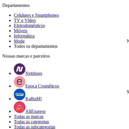
Departamentos
Celulares e Smartphones
TV e Vídeo
Eletrodomésticos
Móveis
Informática
Moda
N
Todos os departamentos
Nossas marcas e parceiros
Netshoes
Epoca Cosméticos
S
KaBuM!
AliExpress
Todas as marcas
Todas as categorias
Todas as subcategorias