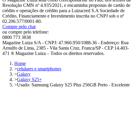
Resolução CMN nº 4.935/2021, e encaminha propostas de cartão de
crédito e operações de crédito para a Luizacred S.A Sociedade de
Crédito, Financiamento e Investimento inscrita no CNPJ sob o nº
02.206.577/0001-80.
Compre pelo chat
ou compre pelo telefone:
0800 773 3838
Magazine Luiza S/A - CNPJ: 47.960.950/1088-36 - Endereço: Rua
Arnulfo de Lima, 2385 - Vila Santa Cruz, Franca/SP - CEP 14.403-
471 ® Magazine Luiza – Todos os direitos reservados.
Home
>
celulares e smartphones
>
Galaxy
>
Galaxy S25+
>
Usado: Samsung Galaxy S25 Plus 256GB Preto - Excelente