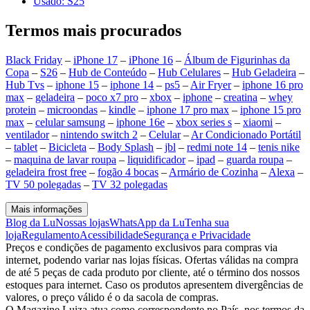
Usado: S25
Termos mais procurados
Black Friday
–
iPhone 17
–
iPhone 16
–
Álbum de Figurinhas da
Copa
–
S26
–
Hub de Conteúdo
–
Hub Celulares
–
Hub Geladeira
–
Hub Tvs
–
iphone 15
–
iphone 14
–
ps5
–
Air Fryer
–
iphone 16 pro
max
–
geladeira
–
poco x7 pro
–
xbox
–
iphone
–
creatina
–
whey
protein
–
microondas
–
kindle
–
iphone 17 pro max
–
iphone 15 pro
max
–
celular samsung
–
iphone 16e
–
xbox series s
–
xiaomi
–
ventilador
–
nintendo switch 2
–
Celular
–
Ar Condicionado Portátil
–
tablet
–
Bicicleta
–
Body Splash
–
jbl
–
redmi note 14
–
tenis nike
–
maquina de lavar roupa
–
liquidificador
–
ipad
–
guarda roupa
–
geladeira frost free
–
fogão 4 bocas
–
Armário de Cozinha
–
Alexa
–
TV 50 polegadas
–
TV 32 polegadas
Mais informações
Blog da Lu
Nossas lojas
WhatsApp da Lu
Tenha sua
loja
Regulamento
Acessibilidade
Segurança e Privacidade
Preços e condições de pagamento exclusivos para compras via
internet, podendo variar nas lojas físicas. Ofertas válidas na compra
de até 5 peças de cada produto por cliente, até o término dos nossos
estoques para internet. Caso os produtos apresentem divergências de
valores, o preço válido é o da sacola de compras.
O Magazine Luiza atua como correspondente no País, nos termos da