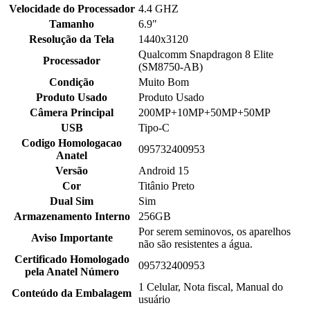
Velocidade do Processador
4.4 GHZ
Tamanho
6.9"
Resolução da Tela
1440x3120
Qualcomm Snapdragon 8 Elite
Processador
(SM8750-AB)
Condição
Muito Bom
Produto Usado
Produto Usado
Câmera Principal
200MP+10MP+50MP+50MP
USB
Tipo-C
Codigo Homologacao
095732400953
Anatel
Versão
Android 15
Cor
Titânio Preto
Dual Sim
Sim
Armazenamento Interno
256GB
Por serem seminovos, os aparelhos
Aviso Importante
não são resistentes a água.
Certificado Homologado
095732400953
pela Anatel Número
1 Celular, Nota fiscal, Manual do
Conteúdo da Embalagem
usuário