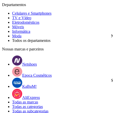
Departamentos
Celulares e Smartphones
TV e Vídeo
Eletrodomésticos
Móveis
Informática
Moda
N
Todos os departamentos
Nossas marcas e parceiros
Netshoes
Epoca Cosméticos
S
KaBuM!
AliExpress
Todas as marcas
Todas as categorias
Todas as subcategorias