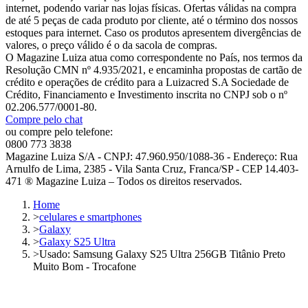
internet, podendo variar nas lojas físicas. Ofertas válidas na compra
de até 5 peças de cada produto por cliente, até o término dos nossos
estoques para internet. Caso os produtos apresentem divergências de
valores, o preço válido é o da sacola de compras.
O Magazine Luiza atua como correspondente no País, nos termos da
Resolução CMN nº 4.935/2021, e encaminha propostas de cartão de
crédito e operações de crédito para a Luizacred S.A Sociedade de
Crédito, Financiamento e Investimento inscrita no CNPJ sob o nº
02.206.577/0001-80.
Compre pelo chat
ou compre pelo telefone:
0800 773 3838
Magazine Luiza S/A - CNPJ: 47.960.950/1088-36 - Endereço: Rua
Arnulfo de Lima, 2385 - Vila Santa Cruz, Franca/SP - CEP 14.403-
471 ® Magazine Luiza – Todos os direitos reservados.
Home
>
celulares e smartphones
>
Galaxy
>
Galaxy S25 Ultra
>
Usado: Samsung Galaxy S25 Ultra 256GB Titânio Preto
Muito Bom - Trocafone