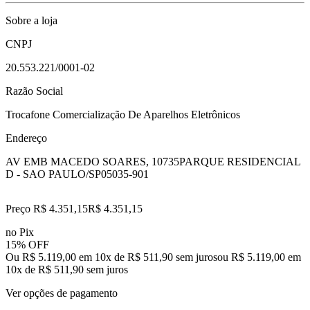
Sobre a loja
CNPJ
20.553.221/0001-02
Razão Social
Trocafone Comercialização De Aparelhos Eletrônicos
Endereço
AV EMB MACEDO SOARES, 10735
PARQUE RESIDENCIAL
D - SAO PAULO/SP
05035-901
Preço R$ 4.351,15
R$
4.351
,
15
no Pix
15% OFF
Ou R$ 5.119,00 em 10x de R$ 511,90 sem juros
ou
R$ 5.119,00
em
10
x de
R$ 511,90
sem juros
Ver opções de pagamento