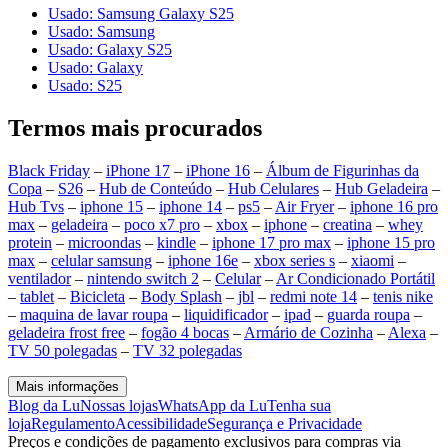
Usado: Samsung Galaxy S25
Usado: Samsung
Usado: Galaxy S25
Usado: Galaxy
Usado: S25
Termos mais procurados
Black Friday
–
iPhone 17
–
iPhone 16
–
Álbum de Figurinhas da
Copa
–
S26
–
Hub de Conteúdo
–
Hub Celulares
–
Hub Geladeira
–
Hub Tvs
–
iphone 15
–
iphone 14
–
ps5
–
Air Fryer
–
iphone 16 pro
max
–
geladeira
–
poco x7 pro
–
xbox
–
iphone
–
creatina
–
whey
protein
–
microondas
–
kindle
–
iphone 17 pro max
–
iphone 15 pro
max
–
celular samsung
–
iphone 16e
–
xbox series s
–
xiaomi
–
ventilador
–
nintendo switch 2
–
Celular
–
Ar Condicionado Portátil
–
tablet
–
Bicicleta
–
Body Splash
–
jbl
–
redmi note 14
–
tenis nike
–
maquina de lavar roupa
–
liquidificador
–
ipad
–
guarda roupa
–
geladeira frost free
–
fogão 4 bocas
–
Armário de Cozinha
–
Alexa
–
TV 50 polegadas
–
TV 32 polegadas
Mais informações
Blog da Lu
Nossas lojas
WhatsApp da Lu
Tenha sua
loja
Regulamento
Acessibilidade
Segurança e Privacidade
Preços e condições de pagamento exclusivos para compras via