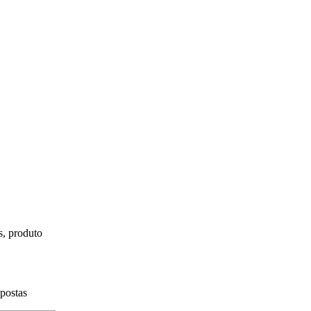
s, produto
spostas