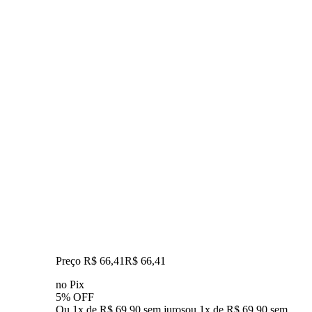
Preço R$ 66,41
R$
66
,
41
no Pix
5% OFF
Ou 1x de R$ 69,90 sem juros
ou
1
x de
R$ 69,90
sem