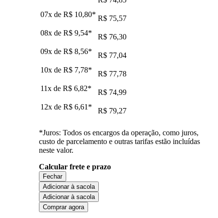
07x de
R$ 10,80
*
R$ 75,57
08x de
R$ 9,54
*
R$ 76,30
09x de
R$ 8,56
*
R$ 77,04
10x de
R$ 7,78
*
R$ 77,78
11x de
R$ 6,82
*
R$ 74,99
12x de
R$ 6,61
*
R$ 79,27
*Juros: Todos os encargos da operação, como juros,
custo de parcelamento e outras tarifas estão incluídas
neste valor.
Calcular frete e prazo
Fechar
Adicionar à sacola
Adicionar à sacola
Comprar agora