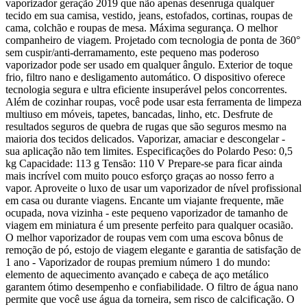
vaporizador geração 2019 que não apenas desenruga qualquer
tecido em sua camisa, vestido, jeans, estofados, cortinas, roupas de
cama, colchão e roupas de mesa. Máxima segurança. O melhor
companheiro de viagem. Projetado com tecnologia de ponta de 360°
sem cuspir/anti-derramamento, este pequeno mas poderoso
vaporizador pode ser usado em qualquer ângulo. Exterior de toque
frio, filtro nano e desligamento automático. O dispositivo oferece
tecnologia segura e ultra eficiente insuperável pelos concorrentes.
Além de cozinhar roupas, você pode usar esta ferramenta de limpeza
multiuso em móveis, tapetes, bancadas, linho, etc. Desfrute de
resultados seguros de quebra de rugas que são seguros mesmo na
maioria dos tecidos delicados. Vaporizar, amaciar e descongelar -
sua aplicação não tem limites. Especificações do Polardo Peso: 0,5
kg Capacidade: 113 g Tensão: 110 V Prepare-se para ficar ainda
mais incrível com muito pouco esforço graças ao nosso ferro a
vapor. Aproveite o luxo de usar um vaporizador de nível profissional
em casa ou durante viagens. Encante um viajante frequente, mãe
ocupada, nova vizinha - este pequeno vaporizador de tamanho de
viagem em miniatura é um presente perfeito para qualquer ocasião.
O melhor vaporizador de roupas vem com uma escova bônus de
remoção de pó, estojo de viagem elegante e garantia de satisfação de
1 ano - Vaporizador de roupas premium número 1 do mundo:
elemento de aquecimento avançado e cabeça de aço metálico
garantem ótimo desempenho e confiabilidade. O filtro de água nano
permite que você use água da torneira, sem risco de calcificação. O