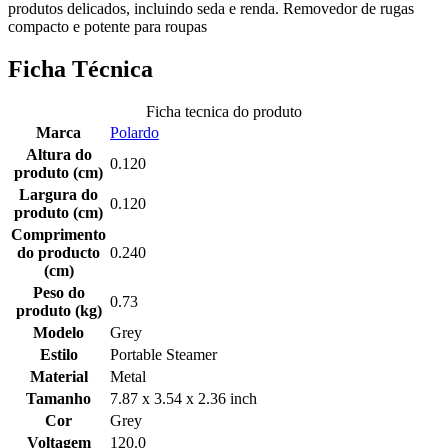
produtos delicados, incluindo seda e renda. Removedor de rugas
compacto e potente para roupas
Ficha Técnica
Ficha tecnica do produto
Marca
Polardo
Altura do
0.120
produto (cm)
Largura do
0.120
produto (cm)
Comprimento
do producto
0.240
(cm)
Peso do
0.73
produto (kg)
Modelo
Grey
Estilo
Portable Steamer
Material
Metal
Tamanho
7.87 x 3.54 x 2.36 inch
Cor
Grey
Voltagem
120.0