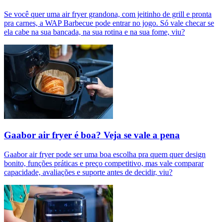
Se você quer uma air fryer grandona, com jeitinho de grill e pronta
pra carnes, a WAP Barbecue pode entrar no jogo. Só vale checar se
ela cabe na sua bancada, na sua rotina e na sua fome, viu?
Gaabor air fryer é boa? Veja se vale a pena
Gaabor air fryer pode ser uma boa escolha pra quem quer design
bonito, funções práticas e preço competitivo, mas vale comparar
capacidade, avaliações e suporte antes de decidir, viu?