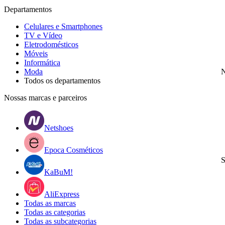
Departamentos
Celulares e Smartphones
TV e Vídeo
Eletrodomésticos
Móveis
Informática
Moda
N
Todos os departamentos
Nossas marcas e parceiros
Netshoes
Epoca Cosméticos
S
KaBuM!
AliExpress
Todas as marcas
Todas as categorias
Todas as subcategorias