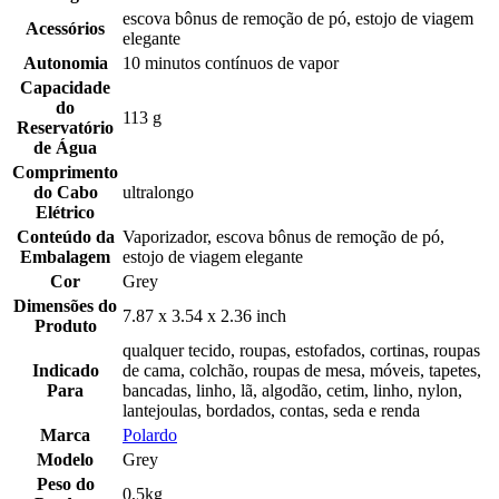
escova bônus de remoção de pó, estojo de viagem
Acessórios
elegante
Autonomia
10 minutos contínuos de vapor
Capacidade
do
113 g
Reservatório
de Água
Comprimento
do Cabo
ultralongo
Elétrico
Conteúdo da
Vaporizador, escova bônus de remoção de pó,
Embalagem
estojo de viagem elegante
Cor
Grey
Dimensões do
7.87 x 3.54 x 2.36 inch
Produto
qualquer tecido, roupas, estofados, cortinas, roupas
Indicado
de cama, colchão, roupas de mesa, móveis, tapetes,
Para
bancadas, linho, lã, algodão, cetim, linho, nylon,
lantejoulas, bordados, contas, seda e renda
Marca
Polardo
Modelo
Grey
Peso do
0,5kg