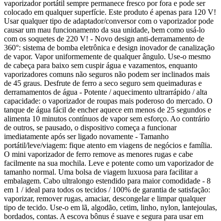
vaporizador portátil sempre permanece fresco por fora e pode ser
colocado em qualquer superfície. Este produto é apenas para 120 V!
Usar qualquer tipo de adaptador/conversor com o vaporizador pode
causar um mau funcionamento da sua unidade, bem como usá-lo
com os soquetes de 220 V! - Novo design anti-derramamento de
360°: sistema de bomba eletrônica e design inovador de canalização
de vapor. Vapor uniformemente de qualquer ângulo. Use-o mesmo
de cabeça para baixo sem cuspir água e vazamentos, enquanto
vaporizadores comuns não seguros não podem ser inclinados mais
de 45 graus. Desfrute de ferro a seco seguro sem queimaduras e
derramamentos de água - Potente / aquecimento ultrarrápido / alta
capacidade: o vaporizador de roupas mais poderoso do mercado. O
tanque de água fácil de encher aquece em menos de 25 segundos e
alimenta 10 minutos contínuos de vapor sem esforço. Ao contrário
de outros, se pausado, o dispositivo começa a funcionar
imediatamente após ser ligado novamente - Tamanho
portátil/leve/viagem: fique atento em viagens de negócios e família.
O mini vaporizador de ferro remove as menores rugas e cabe
facilmente na sua mochila. Leve e potente como um vaporizador de
tamanho normal. Uma bolsa de viagem luxuosa para facilitar a
embalagem. Cabo ultralongo estendido para maior comodidade - 8
em 1 / ideal para todos os tecidos / 100% de garantia de satisfação:
vaporizar, remover rugas, amaciar, descongelar e limpar qualquer
tipo de tecido. Use-o em lã, algodão, cetim, linho, nylon, lantejoulas,
bordados, contas. A escova bônus é suave e segura para usar em