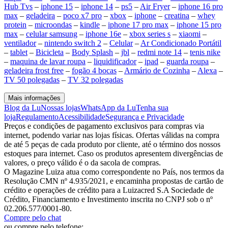
Hub Tvs
–
iphone 15
–
iphone 14
–
ps5
–
Air Fryer
–
iphone 16 pro
max
–
geladeira
–
poco x7 pro
–
xbox
–
iphone
–
creatina
–
whey
protein
–
microondas
–
kindle
–
iphone 17 pro max
–
iphone 15 pro
max
–
celular samsung
–
iphone 16e
–
xbox series s
–
xiaomi
–
ventilador
–
nintendo switch 2
–
Celular
–
Ar Condicionado Portátil
–
tablet
–
Bicicleta
–
Body Splash
–
jbl
–
redmi note 14
–
tenis nike
–
maquina de lavar roupa
–
liquidificador
–
ipad
–
guarda roupa
–
geladeira frost free
–
fogão 4 bocas
–
Armário de Cozinha
–
Alexa
–
TV 50 polegadas
–
TV 32 polegadas
Mais informações
Blog da Lu
Nossas lojas
WhatsApp da Lu
Tenha sua
loja
Regulamento
Acessibilidade
Segurança e Privacidade
Preços e condições de pagamento exclusivos para compras via
internet, podendo variar nas lojas físicas. Ofertas válidas na compra
de até 5 peças de cada produto por cliente, até o término dos nossos
estoques para internet. Caso os produtos apresentem divergências de
valores, o preço válido é o da sacola de compras.
O Magazine Luiza atua como correspondente no País, nos termos da
Resolução CMN nº 4.935/2021, e encaminha propostas de cartão de
crédito e operações de crédito para a Luizacred S.A Sociedade de
Crédito, Financiamento e Investimento inscrita no CNPJ sob o nº
02.206.577/0001-80.
Compre pelo chat
ou compre pelo telefone: