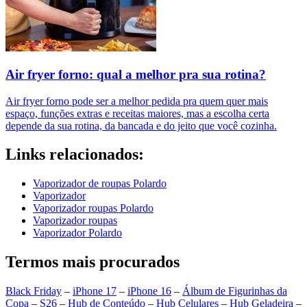
Air fryer forno: qual a melhor pra sua rotina?
Air fryer forno pode ser a melhor pedida pra quem quer mais
espaço, funções extras e receitas maiores, mas a escolha certa
depende da sua rotina, da bancada e do jeito que você cozinha.
Links relacionados:
Vaporizador de roupas Polardo
Vaporizador
Vaporizador roupas Polardo
Vaporizador roupas
Vaporizador Polardo
Termos mais procurados
Black Friday
–
iPhone 17
–
iPhone 16
–
Álbum de Figurinhas da
Copa
–
S26
–
Hub de Conteúdo
–
Hub Celulares
–
Hub Geladeira
–