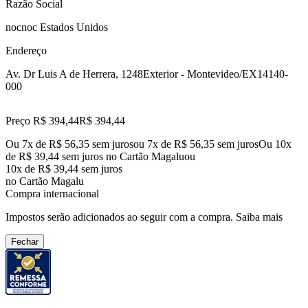
Razão Social
nocnoc Estados Unidos
Endereço
Av. Dr Luis A de Herrera, 1248
Exterior - Montevideo/EX
14140-
000
Preço R$ 394,44
R$
394
,
44
Ou 7x de R$ 56,35 sem juros
ou
7
x de
R$ 56,35
sem juros
Ou 10x
de R$ 39,44 sem juros no Cartão Magalu
ou
10
x de
R$ 39,44
sem juros
no Cartão Magalu
Compra internacional
Impostos serão adicionados ao seguir com a compra.
Saiba mais
Fechar