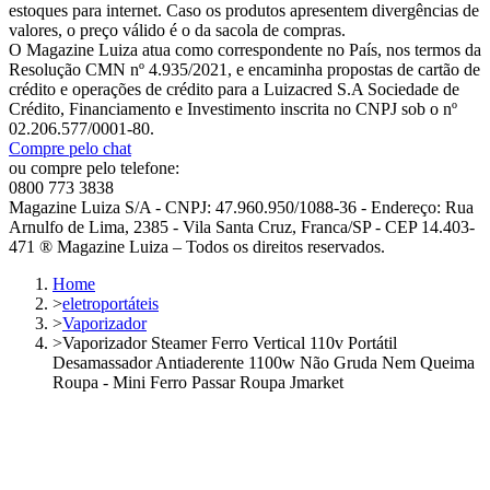
estoques para internet. Caso os produtos apresentem divergências de
valores, o preço válido é o da sacola de compras.
O Magazine Luiza atua como correspondente no País, nos termos da
Resolução CMN nº 4.935/2021, e encaminha propostas de cartão de
crédito e operações de crédito para a Luizacred S.A Sociedade de
Crédito, Financiamento e Investimento inscrita no CNPJ sob o nº
02.206.577/0001-80.
Compre pelo chat
ou compre pelo telefone:
0800 773 3838
Magazine Luiza S/A - CNPJ: 47.960.950/1088-36 - Endereço: Rua
Arnulfo de Lima, 2385 - Vila Santa Cruz, Franca/SP - CEP 14.403-
471 ® Magazine Luiza – Todos os direitos reservados.
Home
>
eletroportáteis
>
Vaporizador
>
Vaporizador Steamer Ferro Vertical 110v Portátil
Desamassador Antiaderente 1100w Não Gruda Nem Queima
Roupa - Mini Ferro Passar Roupa Jmarket