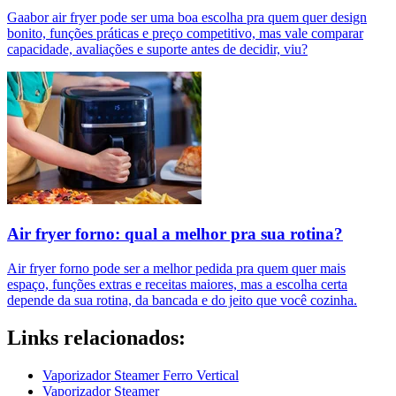
Gaabor air fryer pode ser uma boa escolha pra quem quer design
bonito, funções práticas e preço competitivo, mas vale comparar
capacidade, avaliações e suporte antes de decidir, viu?
Air fryer forno: qual a melhor pra sua rotina?
Air fryer forno pode ser a melhor pedida pra quem quer mais
espaço, funções extras e receitas maiores, mas a escolha certa
depende da sua rotina, da bancada e do jeito que você cozinha.
Links relacionados:
Vaporizador Steamer Ferro Vertical
Vaporizador Steamer