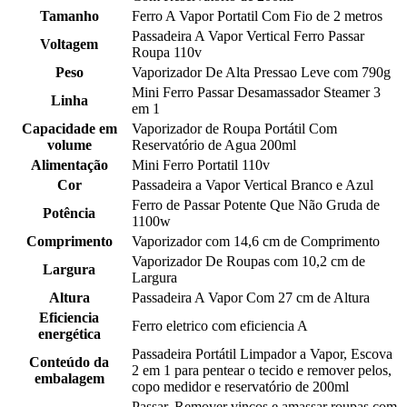
Tamanho
Ferro A Vapor Portatil Com Fio de 2 metros
Passadeira A Vapor Vertical Ferro Passar
Voltagem
Roupa 110v
Peso
Vaporizador De Alta Pressao Leve com 790g
Mini Ferro Passar Desamassador Steamer 3
Linha
em 1
Capacidade em
Vaporizador de Roupa Portátil Com
volume
Reservatório de Agua 200ml
Alimentação
Mini Ferro Portatil 110v
Cor
Passadeira a Vapor Vertical Branco e Azul
Ferro de Passar Potente Que Não Gruda de
Potência
1100w
Comprimento
Vaporizador com 14,6 cm de Comprimento
Vaporizador De Roupas com 10,2 cm de
Largura
Largura
Altura
Passadeira A Vapor Com 27 cm de Altura
Eficiencia
Ferro eletrico com eficiencia A
energética
Passadeira Portátil Limpador a Vapor, Escova
Conteúdo da
2 em 1 para pentear o tecido e remover pelos,
embalagem
copo medidor e reservatório de 200ml
Passar, Remover vincos e amassar roupas com