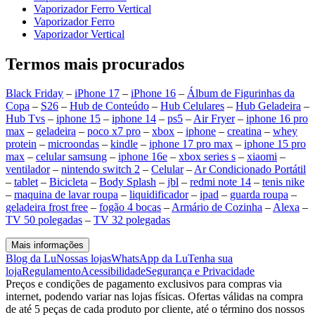
Vaporizador Ferro Vertical
Vaporizador Ferro
Vaporizador Vertical
Termos mais procurados
Black Friday
–
iPhone 17
–
iPhone 16
–
Álbum de Figurinhas da
Copa
–
S26
–
Hub de Conteúdo
–
Hub Celulares
–
Hub Geladeira
–
Hub Tvs
–
iphone 15
–
iphone 14
–
ps5
–
Air Fryer
–
iphone 16 pro
max
–
geladeira
–
poco x7 pro
–
xbox
–
iphone
–
creatina
–
whey
protein
–
microondas
–
kindle
–
iphone 17 pro max
–
iphone 15 pro
max
–
celular samsung
–
iphone 16e
–
xbox series s
–
xiaomi
–
ventilador
–
nintendo switch 2
–
Celular
–
Ar Condicionado Portátil
–
tablet
–
Bicicleta
–
Body Splash
–
jbl
–
redmi note 14
–
tenis nike
–
maquina de lavar roupa
–
liquidificador
–
ipad
–
guarda roupa
–
geladeira frost free
–
fogão 4 bocas
–
Armário de Cozinha
–
Alexa
–
TV 50 polegadas
–
TV 32 polegadas
Mais informações
Blog da Lu
Nossas lojas
WhatsApp da Lu
Tenha sua
loja
Regulamento
Acessibilidade
Segurança e Privacidade
Preços e condições de pagamento exclusivos para compras via
internet, podendo variar nas lojas físicas. Ofertas válidas na compra
de até 5 peças de cada produto por cliente, até o término dos nossos