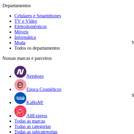
Departamentos
Celulares e Smartphones
TV e Vídeo
Eletrodomésticos
Móveis
Informática
Moda
N
Todos os departamentos
Nossas marcas e parceiros
Netshoes
Epoca Cosméticos
S
KaBuM!
AliExpress
Todas as marcas
Todas as categorias
Todas as subcategorias