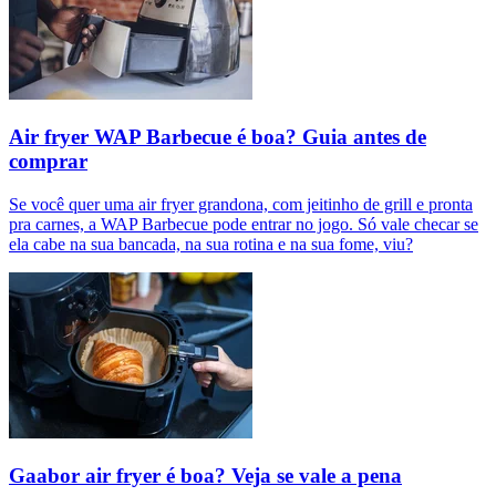
Air fryer WAP Barbecue é boa? Guia antes de
comprar
Se você quer uma air fryer grandona, com jeitinho de grill e pronta
pra carnes, a WAP Barbecue pode entrar no jogo. Só vale checar se
ela cabe na sua bancada, na sua rotina e na sua fome, viu?
Gaabor air fryer é boa? Veja se vale a pena