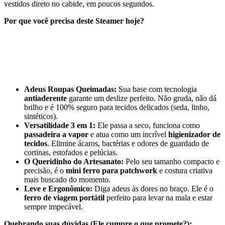
vestidos direto no cabide, em poucos segundos.
Por que você precisa deste Steamer hoje?
Adeus Roupas Queimadas:
Sua base com tecnologia
antiaderente
garante um deslize perfeito. Não gruda, não dá
brilho e é 100% seguro para tecidos delicados (seda, linho,
sintéticos).
Versatilidade 3 em 1:
Ele passa a seco, funciona como
passadeira a vapor
e atua como um incrível
higienizador de
tecidos
. Elimine ácaros, bactérias e odores de guardado de
cortinas, estofados e pelúcias.
O Queridinho do Artesanato:
Pelo seu tamanho compacto e
precisão, é o
mini ferro para patchwork
e costura criativa
mais buscado do momento.
Leve e Ergonômico:
Diga adeus às dores no braço. Ele é o
ferro de viagem portátil
perfeito para levar na mala e estar
sempre impecável.
Quebrando suas dúvidas (Ele cumpre o que promete?):