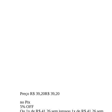
Preço R$ 39,20
R$
39
,
20
no Pix
5% OFF
Ou 1x de R$ 41,26 sem juros
ou
1
x de
R$ 41,26
sem