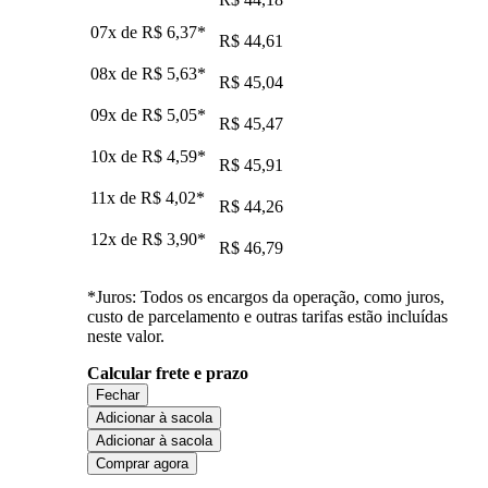
07x de
R$ 6,37
*
R$ 44,61
08x de
R$ 5,63
*
R$ 45,04
09x de
R$ 5,05
*
R$ 45,47
10x de
R$ 4,59
*
R$ 45,91
11x de
R$ 4,02
*
R$ 44,26
12x de
R$ 3,90
*
R$ 46,79
*Juros: Todos os encargos da operação, como juros,
custo de parcelamento e outras tarifas estão incluídas
neste valor.
Calcular frete e prazo
Fechar
Adicionar à sacola
Adicionar à sacola
Comprar agora