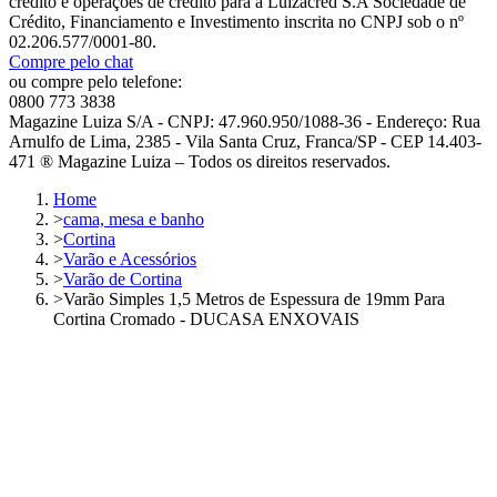
crédito e operações de crédito para a Luizacred S.A Sociedade de
Crédito, Financiamento e Investimento inscrita no CNPJ sob o nº
02.206.577/0001-80.
Compre pelo chat
ou compre pelo telefone:
0800 773 3838
Magazine Luiza S/A - CNPJ: 47.960.950/1088-36 - Endereço: Rua
Arnulfo de Lima, 2385 - Vila Santa Cruz, Franca/SP - CEP 14.403-
471 ® Magazine Luiza – Todos os direitos reservados.
Home
>
cama, mesa e banho
>
Cortina
>
Varão e Acessórios
>
Varão de Cortina
>
Varão Simples 1,5 Metros de Espessura de 19mm Para
Cortina Cromado - DUCASA ENXOVAIS