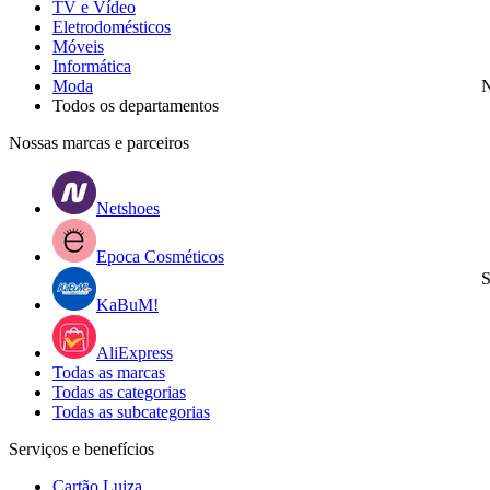
TV e Vídeo
Eletrodomésticos
Móveis
Informática
Moda
N
Todos os departamentos
Nossas marcas e parceiros
Netshoes
Epoca Cosméticos
S
KaBuM!
AliExpress
Todas as marcas
Todas as categorias
Todas as subcategorias
Serviços e benefícios
Cartão Luiza