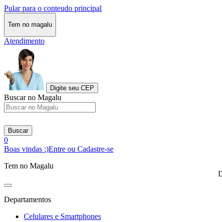
Pular para o conteudo principal
Tem no magalu
Atendimento
Digite seu CEP
Buscar no Magalu
Buscar
0
Boas vindas :)
Entre ou Cadastre-se
Tem no Magalu
D
Departamentos
Celulares e Smartphones