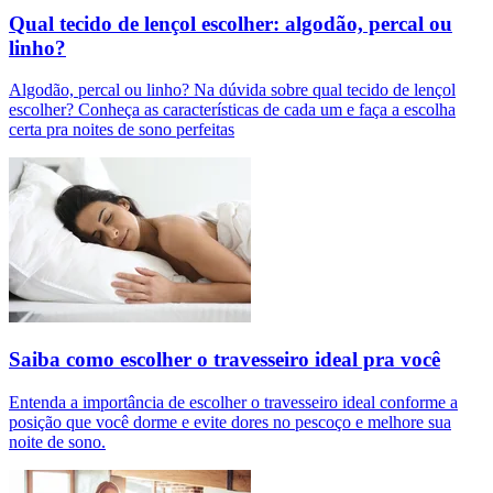
Qual tecido de lençol escolher: algodão, percal ou
linho?
Algodão, percal ou linho? Na dúvida sobre qual tecido de lençol
escolher? Conheça as características de cada um e faça a escolha
certa pra noites de sono perfeitas
Saiba como escolher o travesseiro ideal pra você
Entenda a importância de escolher o travesseiro ideal conforme a
posição que você dorme e evite dores no pescoço e melhore sua
noite de sono.