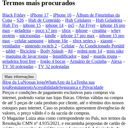
Termos mais procurados
Black Friday
–
iPhone 17
–
iPhone 16
–
Álbum de Figurinhas da
Copa
–
S26
–
Hub de Conteúdo
–
Hub Celulares
–
Hub Geladeira
–
Hub Tvs
–
iphone 15
–
iphone 14
–
ps5
–
Air Fryer
–
iphone 16 pro
max
–
geladeira
–
poco x7 pro
–
xbox
–
iphone
–
creatina
–
whey
protein
–
microondas
–
kindle
–
iphone 17 pro max
–
iphone 15 pro
max
–
celular samsung
–
iphone 16e
–
xbox series s
–
xiaomi
–
ventilador
–
nintendo switch 2
–
Celular
–
Ar Condicionado Portátil
–
tablet
–
Bicicleta
–
Body Splash
–
jbl
–
redmi note 14
–
tenis nike
–
maquina de lavar roupa
–
liquidificador
–
ipad
–
guarda roupa
–
geladeira frost free
–
fogão 4 bocas
–
Armário de Cozinha
–
Alexa
–
TV 50 polegadas
–
TV 32 polegadas
Mais informações
Blog da Lu
Nossas lojas
WhatsApp da Lu
Tenha sua
loja
Regulamento
Acessibilidade
Segurança e Privacidade
Preços e condições de pagamento exclusivos para compras via
internet, podendo variar nas lojas físicas. Ofertas válidas na compra
de até 5 peças de cada produto por cliente, até o término dos nossos
estoques para internet. Caso os produtos apresentem divergências de
valores, o preço válido é o da sacola de compras.
O Magazine Luiza atua como correspondente no País, nos termos da
Resolução CMN nº 4.935/2021, e encaminha propostas de cartão de