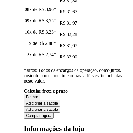
R$ 31,36
08x de
R$ 3,96
*
R$ 31,67
09x de
R$ 3,55
*
R$ 31,97
10x de
R$ 3,23
*
R$ 32,28
11x de
R$ 2,88
*
R$ 31,67
12x de
R$ 2,74
*
R$ 32,90
*Juros: Todos os encargos da operação, como juros,
custo de parcelamento e outras tarifas estão incluídas
neste valor.
Calcular frete e prazo
Fechar
Adicionar à sacola
Adicionar à sacola
Comprar agora
Informações da loja