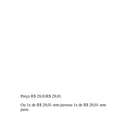
Preço R$ 29,01
R$
29
,
01
Ou 1x de R$ 29,01 sem juros
ou
1
x de
R$ 29,01
sem
juros