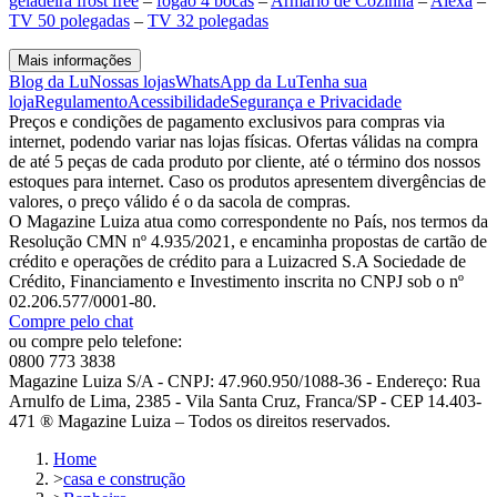
geladeira frost free
–
fogão 4 bocas
–
Armário de Cozinha
–
Alexa
–
TV 50 polegadas
–
TV 32 polegadas
Mais informações
Blog da Lu
Nossas lojas
WhatsApp da Lu
Tenha sua
loja
Regulamento
Acessibilidade
Segurança e Privacidade
Preços e condições de pagamento exclusivos para compras via
internet, podendo variar nas lojas físicas. Ofertas válidas na compra
de até 5 peças de cada produto por cliente, até o término dos nossos
estoques para internet. Caso os produtos apresentem divergências de
valores, o preço válido é o da sacola de compras.
O Magazine Luiza atua como correspondente no País, nos termos da
Resolução CMN nº 4.935/2021, e encaminha propostas de cartão de
crédito e operações de crédito para a Luizacred S.A Sociedade de
Crédito, Financiamento e Investimento inscrita no CNPJ sob o nº
02.206.577/0001-80.
Compre pelo chat
ou compre pelo telefone:
0800 773 3838
Magazine Luiza S/A - CNPJ: 47.960.950/1088-36 - Endereço: Rua
Arnulfo de Lima, 2385 - Vila Santa Cruz, Franca/SP - CEP 14.403-
471 ® Magazine Luiza – Todos os direitos reservados.
Home
>
casa e construção