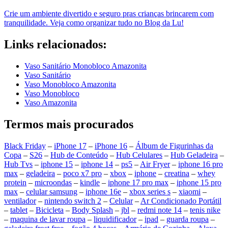
Crie um ambiente divertido e seguro pras crianças brincarem com
tranquilidade. Veja como organizar tudo no Blog da Lu!
Links relacionados:
Vaso Sanitário Monobloco Amazonita
Vaso Sanitário
Vaso Monobloco Amazonita
Vaso Monobloco
Vaso Amazonita
Termos mais procurados
Black Friday
–
iPhone 17
–
iPhone 16
–
Álbum de Figurinhas da
Copa
–
S26
–
Hub de Conteúdo
–
Hub Celulares
–
Hub Geladeira
–
Hub Tvs
–
iphone 15
–
iphone 14
–
ps5
–
Air Fryer
–
iphone 16 pro
max
–
geladeira
–
poco x7 pro
–
xbox
–
iphone
–
creatina
–
whey
protein
–
microondas
–
kindle
–
iphone 17 pro max
–
iphone 15 pro
max
–
celular samsung
–
iphone 16e
–
xbox series s
–
xiaomi
–
ventilador
–
nintendo switch 2
–
Celular
–
Ar Condicionado Portátil
–
tablet
–
Bicicleta
–
Body Splash
–
jbl
–
redmi note 14
–
tenis nike
–
maquina de lavar roupa
–
liquidificador
–
ipad
–
guarda roupa
–