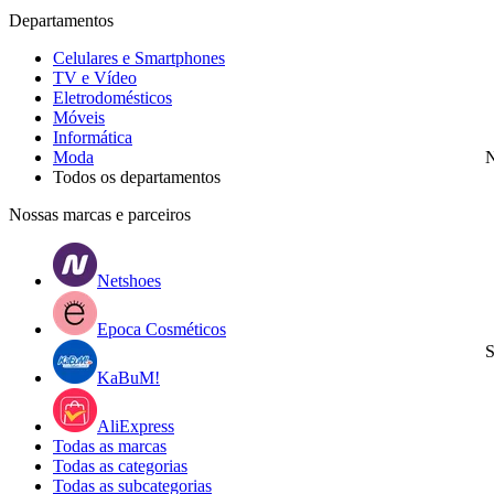
Departamentos
Celulares e Smartphones
TV e Vídeo
Eletrodomésticos
Móveis
Informática
Moda
N
Todos os departamentos
Nossas marcas e parceiros
Netshoes
Epoca Cosméticos
S
KaBuM!
AliExpress
Todas as marcas
Todas as categorias
Todas as subcategorias