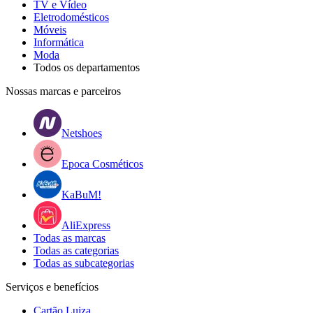
TV e Vídeo
Eletrodomésticos
Móveis
Informática
Moda
Todos os departamentos
Nossas marcas e parceiros
Netshoes
Epoca Cosméticos
KaBuM!
AliExpress
Todas as marcas
Todas as categorias
Todas as subcategorias
Serviços e benefícios
Cartão Luiza