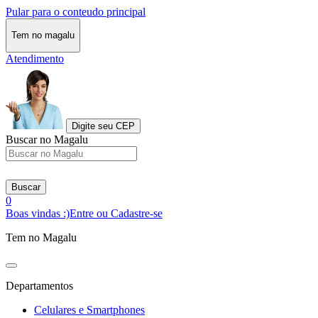
Pular para o conteudo principal
Tem no magalu
Atendimento
Digite seu CEP
Buscar no Magalu
Buscar
0
Boas vindas :)
Entre ou Cadastre-se
Tem no Magalu
Departamentos
Celulares e Smartphones