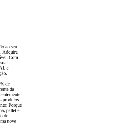
ão ao seu
e. Adquira
cável. Com
isual
CAL e
ção.
0% de
rente da
cientemente
s produtos.
ento: Porque
a, pallet e
to de
 uma nova