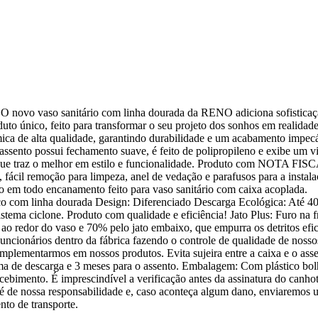
 novo vaso sanitário com linha dourada da RENO adiciona sofisticaç
uto único, feito para transformar o seu projeto dos sonhos em realidad
ica de alta qualidade, garantindo durabilidade e um acabamento impe
ssento possui fechamento suave, é feito de polipropileno e exibe um v
 que traz o melhor em estilo e funcionalidade. Produto com NOTA FIS
l remoção para limpeza, anel de vedação e parafusos para a instala
do em todo encanamento feito para vaso sanitário com caixa acoplada.
 com linha dourada Design: Diferenciado Descarga Ecológica: Até 4
stema ciclone. Produto com qualidade e eficiência! Jato Plus: Furo na f
ao redor do vaso e 70% pelo jato embaixo, que empurra os detritos efi
uncionários dentro da fábrica fazendo o controle de qualidade de nosso
mplementarmos em nossos produtos. Evita sujeira entre a caixa e o ass
ema de descarga e 3 meses para o assento. Embalagem: Com plástico bolh
imento. É imprescindível a verificação antes da assinatura do canho
 é de nossa responsabilidade e, caso aconteça algum dano, enviaremos
nto de transporte.