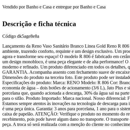
Vendido por
Banho e Casa
e entregue por
Banho e Casa
Descrição e ficha técnica
Código
dk5age8e8a
Lançamento da Reno Vaso Sanitário Branco Linea Gold Reno R 806 O
ambiente, trazendo conforto, requinte e um design exclusivo. Um prod
agora e transforme seu espaço! O modelo R 806 é fabricado em cerâm
um design monobloco, é uma peça elegante e de alta performance! O a
moderno e refinado. Um produto diferenciado em todos os detalhes,
GARANTIA. Acompanha assento com fechamento suave de encaixe, fáci
Dimensões do produto na terceira foto. Este produto pode ser instala
Especificações do produto: Marca: RENO Modelo: R 806 Cor: Branco
economia de água – dois botões de acionamento (3/6 L), Jato Plus e si
porcelana que, quando acionada a descarga, 30% da água sai na parte 
para o sifão. Produto Importado: Marca nacional. Nosso diferencial: F
Estamos sempre atentos às inovações na tecnologia de descarga para i
é uma peça única. Garantia: 3 anos para porcelana, 1 ano para o sist
caixa de papelão. ATENÇÃO: Verifique o produto no momento do receb
recebimento, pois pode haver algum dano no transporte. O transporte
peça. A troca só será realizada com a menção do cliente no conhecime