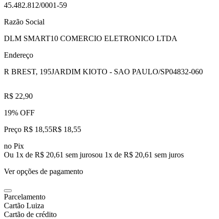
45.482.812/0001-59
Razão Social
DLM SMART10 COMERCIO ELETRONICO LTDA
Endereço
R BREST, 195
JARDIM KIOTO - SAO PAULO/SP
04832-060
R$ 22,90
19% OFF
Preço R$ 18,55
R$
18
,
55
no Pix
Ou 1x de R$ 20,61 sem juros
ou
1
x de
R$ 20,61
sem juros
Ver opções de pagamento
Parcelamento
Cartão Luiza
Cartão de crédito