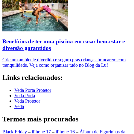
Benefícios de ter uma piscina em casa: bem-estar e
diversão garantidos
Crie um ambiente divertido e seguro pras crianças brincarem com
tranquilidade. Veja como organizar tudo no Blog da Lu!
Links relacionados:
Veda Porta Protetor
Veda Porta
Veda Protetor
Veda
Termos mais procurados
Black Friday
–
iPhone 17
–
iPhone 16
–
Álbum de Figurinhas da