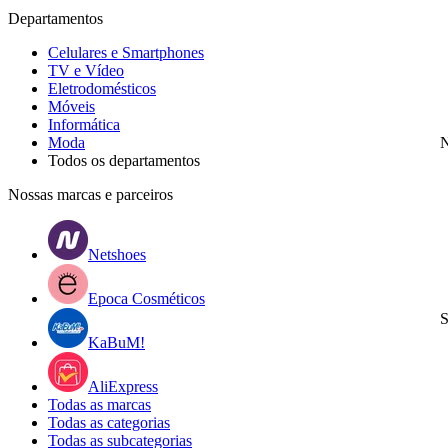
Departamentos
Celulares e Smartphones
TV e Vídeo
Eletrodomésticos
Móveis
Informática
Moda
N
Todos os departamentos
Nossas marcas e parceiros
Netshoes
Epoca Cosméticos
S
KaBuM!
AliExpress
Todas as marcas
Todas as categorias
Todas as subcategorias