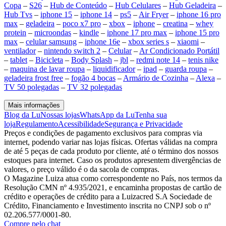
Copa
–
S26
–
Hub de Conteúdo
–
Hub Celulares
–
Hub Geladeira
–
Hub Tvs
–
iphone 15
–
iphone 14
–
ps5
–
Air Fryer
–
iphone 16 pro
max
–
geladeira
–
poco x7 pro
–
xbox
–
iphone
–
creatina
–
whey
protein
–
microondas
–
kindle
–
iphone 17 pro max
–
iphone 15 pro
max
–
celular samsung
–
iphone 16e
–
xbox series s
–
xiaomi
–
ventilador
–
nintendo switch 2
–
Celular
–
Ar Condicionado Portátil
–
tablet
–
Bicicleta
–
Body Splash
–
jbl
–
redmi note 14
–
tenis nike
–
maquina de lavar roupa
–
liquidificador
–
ipad
–
guarda roupa
–
geladeira frost free
–
fogão 4 bocas
–
Armário de Cozinha
–
Alexa
–
TV 50 polegadas
–
TV 32 polegadas
Mais informações
Blog da Lu
Nossas lojas
WhatsApp da Lu
Tenha sua
loja
Regulamento
Acessibilidade
Segurança e Privacidade
Preços e condições de pagamento exclusivos para compras via
internet, podendo variar nas lojas físicas. Ofertas válidas na compra
de até 5 peças de cada produto por cliente, até o término dos nossos
estoques para internet. Caso os produtos apresentem divergências de
valores, o preço válido é o da sacola de compras.
O Magazine Luiza atua como correspondente no País, nos termos da
Resolução CMN nº 4.935/2021, e encaminha propostas de cartão de
crédito e operações de crédito para a Luizacred S.A Sociedade de
Crédito, Financiamento e Investimento inscrita no CNPJ sob o nº
02.206.577/0001-80.
Compre pelo chat