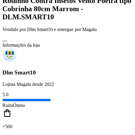
Rodinho Contra Insetos Vento Poeira tipo
Cobrinha 80cm Marrom -
DLM.SMART10
Vendido por
Dlm Smart10
e entregue por
Magalu
Informações da loja
Dlm Smart10
Lojista Magalu desde 2022
5.0
Ruim
Ótimo
+500