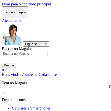
Pular para o conteudo principal
Tem no magalu
Atendimento
Digite seu CEP
Buscar no Magalu
Buscar
0
Boas vindas :)
Entre ou Cadastre-se
Tem no Magalu
D
Departamentos
Celulares e Smartphones