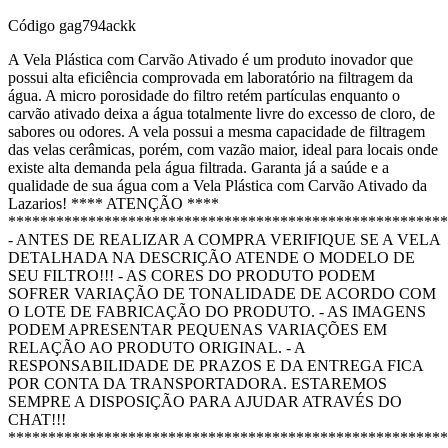
Código
gag794ackk
A Vela Plástica com Carvão Ativado é um produto inovador que
possui alta eficiência comprovada em laboratório na filtragem da
água. A micro porosidade do filtro retém partículas enquanto o
carvão ativado deixa a água totalmente livre do excesso de cloro, de
sabores ou odores. A vela possui a mesma capacidade de filtragem
das velas cerâmicas, porém, com vazão maior, ideal para locais onde
existe alta demanda pela água filtrada. Garanta já a saúde e a
qualidade de sua água com a Vela Plástica com Carvão Ativado da
Lazarios! **** ATENÇÃO ****
*******************************************************
- ANTES DE REALIZAR A COMPRA VERIFIQUE SE A VELA
DETALHADA NA DESCRIÇÃO ATENDE O MODELO DE
SEU FILTRO!!! - AS CORES DO PRODUTO PODEM
SOFRER VARIAÇÃO DE TONALIDADE DE ACORDO COM
O LOTE DE FABRICAÇÃO DO PRODUTO. - AS IMAGENS
PODEM APRESENTAR PEQUENAS VARIAÇÕES EM
RELAÇÃO AO PRODUTO ORIGINAL. - A
RESPONSABILIDADE DE PRAZOS E DA ENTREGA FICA
POR CONTA DA TRANSPORTADORA. ESTAREMOS
SEMPRE A DISPOSIÇÃO PARA AJUDAR ATRAVÉS DO
CHAT!!!
*******************************************************