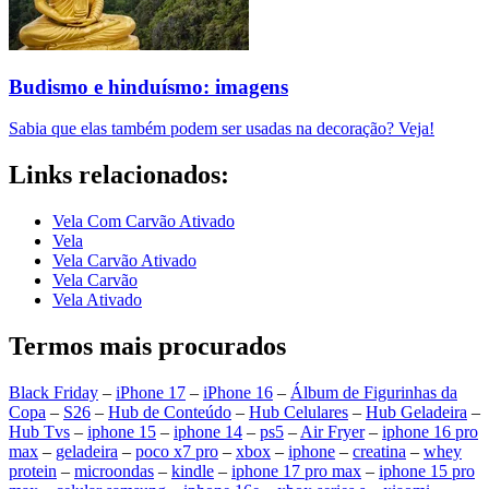
Budismo e hinduísmo: imagens
Sabia que elas também podem ser usadas na decoração? Veja!
Links relacionados:
Vela Com Carvão Ativado
Vela
Vela Carvão Ativado
Vela Carvão
Vela Ativado
Termos mais procurados
Black Friday
–
iPhone 17
–
iPhone 16
–
Álbum de Figurinhas da
Copa
–
S26
–
Hub de Conteúdo
–
Hub Celulares
–
Hub Geladeira
–
Hub Tvs
–
iphone 15
–
iphone 14
–
ps5
–
Air Fryer
–
iphone 16 pro
max
–
geladeira
–
poco x7 pro
–
xbox
–
iphone
–
creatina
–
whey
protein
–
microondas
–
kindle
–
iphone 17 pro max
–
iphone 15 pro