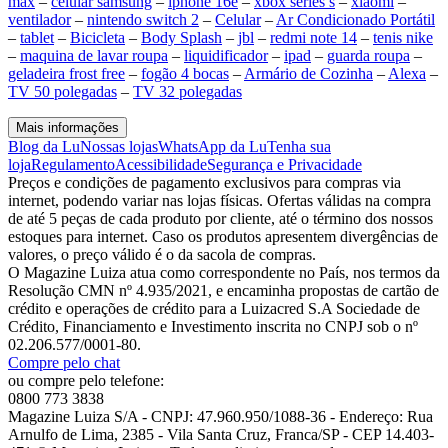
max
–
celular samsung
–
iphone 16e
–
xbox series s
–
xiaomi
–
ventilador
–
nintendo switch 2
–
Celular
–
Ar Condicionado Portátil
–
tablet
–
Bicicleta
–
Body Splash
–
jbl
–
redmi note 14
–
tenis nike
–
maquina de lavar roupa
–
liquidificador
–
ipad
–
guarda roupa
–
geladeira frost free
–
fogão 4 bocas
–
Armário de Cozinha
–
Alexa
–
TV 50 polegadas
–
TV 32 polegadas
Mais informações
Blog da Lu
Nossas lojas
WhatsApp da Lu
Tenha sua
loja
Regulamento
Acessibilidade
Segurança e Privacidade
Preços e condições de pagamento exclusivos para compras via
internet, podendo variar nas lojas físicas. Ofertas válidas na compra
de até 5 peças de cada produto por cliente, até o término dos nossos
estoques para internet. Caso os produtos apresentem divergências de
valores, o preço válido é o da sacola de compras.
O Magazine Luiza atua como correspondente no País, nos termos da
Resolução CMN nº 4.935/2021, e encaminha propostas de cartão de
crédito e operações de crédito para a Luizacred S.A Sociedade de
Crédito, Financiamento e Investimento inscrita no CNPJ sob o nº
02.206.577/0001-80.
Compre pelo chat
ou compre pelo telefone:
0800 773 3838
Magazine Luiza S/A - CNPJ: 47.960.950/1088-36 - Endereço: Rua
Arnulfo de Lima, 2385 - Vila Santa Cruz, Franca/SP - CEP 14.403-