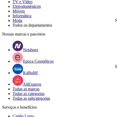
TV e Vídeo
Eletrodomésticos
Móveis
Informática
Moda
N
Todos os departamentos
Nossas marcas e parceiros
Netshoes
Epoca Cosméticos
S
KaBuM!
AliExpress
Todas as marcas
Todas as categorias
Todas as subcategorias
Serviços e benefícios
Cartão Luiza