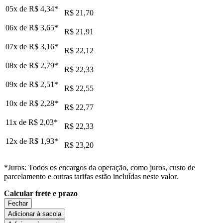
05x de
R$ 4,34
*
R$ 21,70
06x de
R$ 3,65
*
R$ 21,91
07x de
R$ 3,16
*
R$ 22,12
08x de
R$ 2,79
*
R$ 22,33
09x de
R$ 2,51
*
R$ 22,55
10x de
R$ 2,28
*
R$ 22,77
11x de
R$ 2,03
*
R$ 22,33
12x de
R$ 1,93
*
R$ 23,20
*Juros: Todos os encargos da operação, como juros, custo de
parcelamento e outras tarifas estão incluídas neste valor.
Calcular frete e prazo
Fechar
Adicionar à sacola