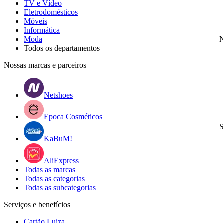
TV e Vídeo
Eletrodomésticos
Móveis
Informática
Moda
N
Todos os departamentos
Nossas marcas e parceiros
Netshoes
Epoca Cosméticos
S
KaBuM!
AliExpress
Todas as marcas
Todas as categorias
Todas as subcategorias
Serviços e benefícios
Cartão Luiza