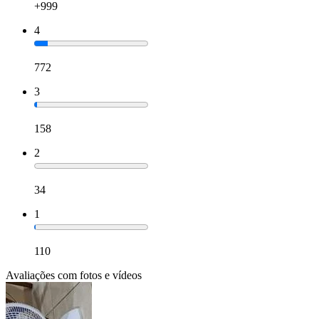
+999
4
772
3
158
2
34
1
110
Avaliações com fotos e vídeos