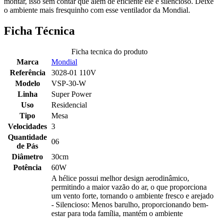
montar, isso sem contar que além de eficiente ele é silencioso. Deixe
o ambiente mais fresquinho com esse ventilador da Mondial.
Ficha Técnica
Ficha tecnica do produto
Marca
Mondial
Referência
3028-01 110V
Modelo
VSP-30-W
Linha
Super Power
Uso
Residencial
Tipo
Mesa
Velocidades
3
Quantidade
06
de Pás
Diâmetro
30cm
Potência
60W
A hélice possui melhor design aerodinâmico,
permitindo a maior vazão do ar, o que proporciona
um vento forte, tornando o ambiente fresco e arejado
- Silencioso: Menos barulho, proporcionando bem-
estar para toda família, mantém o ambiente