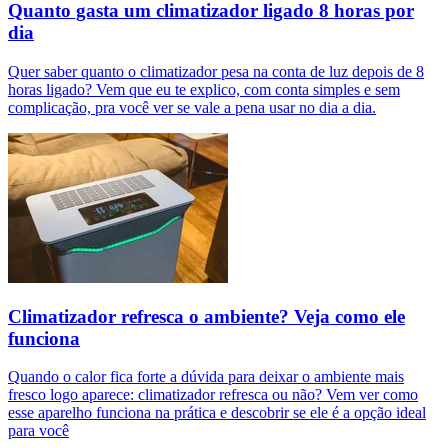
Quanto gasta um climatizador ligado 8 horas por
dia
Quer saber quanto o climatizador pesa na conta de luz depois de 8
horas ligado? Vem que eu te explico, com conta simples e sem
complicação, pra você ver se vale a pena usar no dia a dia.
Climatizador refresca o ambiente? Veja como ele
funciona
Quando o calor fica forte a dúvida para deixar o ambiente mais
fresco logo aparece: climatizador refresca ou não? Vem ver como
esse aparelho funciona na prática e descobrir se ele é a opção ideal
para você