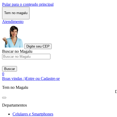
Pular para o conteudo principal
Tem no magalu
Atendimento
Digite seu CEP
Buscar no Magalu
Buscar
0
Boas vindas :)
Entre ou Cadastre-se
Tem no Magalu
D
Departamentos
Celulares e Smartphones