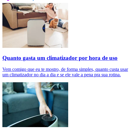
Quanto gasta um climatizador por hora de uso
Vem comigo que eu te mostro, de forma simples, quanto custa usar
um climatizador no dia a dia e se ele vale a pena pra sua rotina.