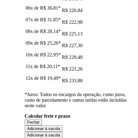
06x de
R$ 36,81
*
R$ 220,84
07x de
R$ 31,85
*
R$ 222,98
08x de
R$ 28,14
*
R$ 225,13
09x de
R$ 25,26
*
R$ 227,30
10x de
R$ 22,95
*
R$ 229,48
11x de
R$ 20,11
*
R$ 221,26
12x de
R$ 19,49
*
R$ 233,88
*Juros: Todos os encargos da operação, como juros,
custo de parcelamento e outras tarifas estão incluídas
neste valor.
Calcular frete e prazo
Fechar
Adicionar à sacola
Adicionar à sacola