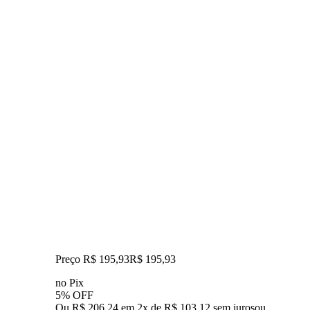
Preço R$ 195,93
R$
195
,
93
no Pix
5% OFF
Ou R$ 206,24 em 2x de R$ 103,12 sem juros
ou