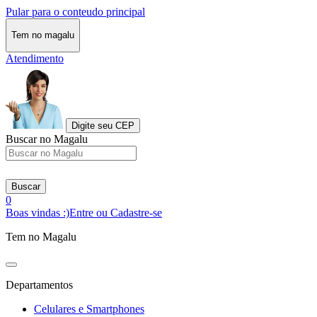
Pular para o conteudo principal
Tem no magalu
Atendimento
Digite seu CEP
Buscar no Magalu
Buscar
0
Boas vindas :)
Entre ou Cadastre-se
Tem no Magalu
Departamentos
Celulares e Smartphones