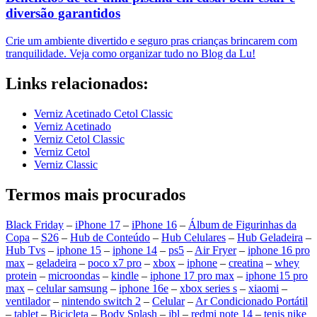
diversão garantidos
Crie um ambiente divertido e seguro pras crianças brincarem com
tranquilidade. Veja como organizar tudo no Blog da Lu!
Links relacionados:
Verniz Acetinado Cetol Classic
Verniz Acetinado
Verniz Cetol Classic
Verniz Cetol
Verniz Classic
Termos mais procurados
Black Friday
–
iPhone 17
–
iPhone 16
–
Álbum de Figurinhas da
Copa
–
S26
–
Hub de Conteúdo
–
Hub Celulares
–
Hub Geladeira
–
Hub Tvs
–
iphone 15
–
iphone 14
–
ps5
–
Air Fryer
–
iphone 16 pro
max
–
geladeira
–
poco x7 pro
–
xbox
–
iphone
–
creatina
–
whey
protein
–
microondas
–
kindle
–
iphone 17 pro max
–
iphone 15 pro
max
–
celular samsung
–
iphone 16e
–
xbox series s
–
xiaomi
–
ventilador
–
nintendo switch 2
–
Celular
–
Ar Condicionado Portátil
–
tablet
–
Bicicleta
–
Body Splash
–
jbl
–
redmi note 14
–
tenis nike