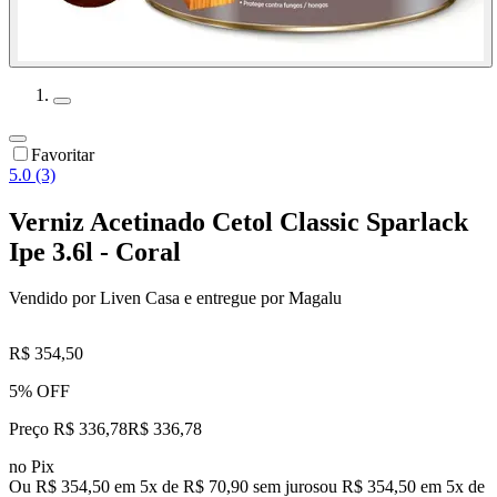
Favoritar
5.0 (3)
Verniz Acetinado Cetol Classic Sparlack
Ipe 3.6l - Coral
Vendido por
Liven Casa
e entregue por
Magalu
R$ 354,50
5% OFF
Preço R$ 336,78
R$
336
,
78
no Pix
Ou R$ 354,50 em 5x de R$ 70,90 sem juros
ou
R$ 354,50
em
5
x de