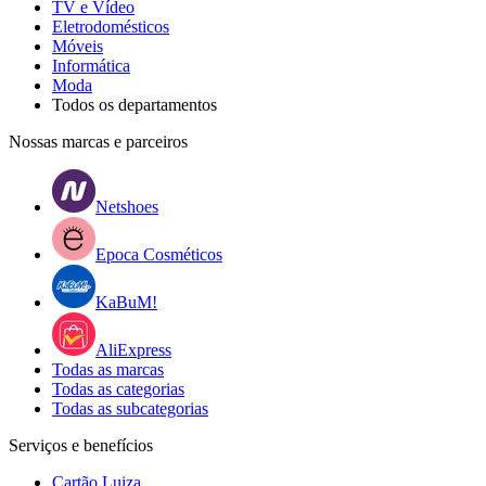
TV e Vídeo
Eletrodomésticos
Móveis
Informática
Moda
Todos os departamentos
Nossas marcas e parceiros
Netshoes
Epoca Cosméticos
KaBuM!
AliExpress
Todas as marcas
Todas as categorias
Todas as subcategorias
Serviços e benefícios
Cartão Luiza