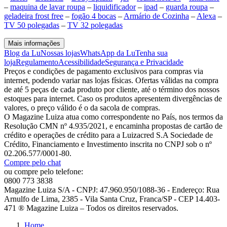
–
maquina de lavar roupa
–
liquidificador
–
ipad
–
guarda roupa
–
geladeira frost free
–
fogão 4 bocas
–
Armário de Cozinha
–
Alexa
–
TV 50 polegadas
–
TV 32 polegadas
Mais informações
Blog da Lu
Nossas lojas
WhatsApp da Lu
Tenha sua
loja
Regulamento
Acessibilidade
Segurança e Privacidade
Preços e condições de pagamento exclusivos para compras via
internet, podendo variar nas lojas físicas. Ofertas válidas na compra
de até 5 peças de cada produto por cliente, até o término dos nossos
estoques para internet. Caso os produtos apresentem divergências de
valores, o preço válido é o da sacola de compras.
O Magazine Luiza atua como correspondente no País, nos termos da
Resolução CMN nº 4.935/2021, e encaminha propostas de cartão de
crédito e operações de crédito para a Luizacred S.A Sociedade de
Crédito, Financiamento e Investimento inscrita no CNPJ sob o nº
02.206.577/0001-80.
Compre pelo chat
ou compre pelo telefone:
0800 773 3838
Magazine Luiza S/A - CNPJ: 47.960.950/1088-36 - Endereço: Rua
Arnulfo de Lima, 2385 - Vila Santa Cruz, Franca/SP - CEP 14.403-
471 ® Magazine Luiza – Todos os direitos reservados.
Home