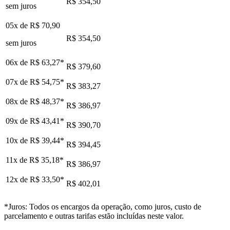
R$ 354,50
sem juros
05x de
R$ 70,90
R$ 354,50
sem juros
06x de
R$ 63,27
*
R$ 379,60
07x de
R$ 54,75
*
R$ 383,27
08x de
R$ 48,37
*
R$ 386,97
09x de
R$ 43,41
*
R$ 390,70
10x de
R$ 39,44
*
R$ 394,45
11x de
R$ 35,18
*
R$ 386,97
12x de
R$ 33,50
*
R$ 402,01
*Juros: Todos os encargos da operação, como juros, custo de
parcelamento e outras tarifas estão incluídas neste valor.