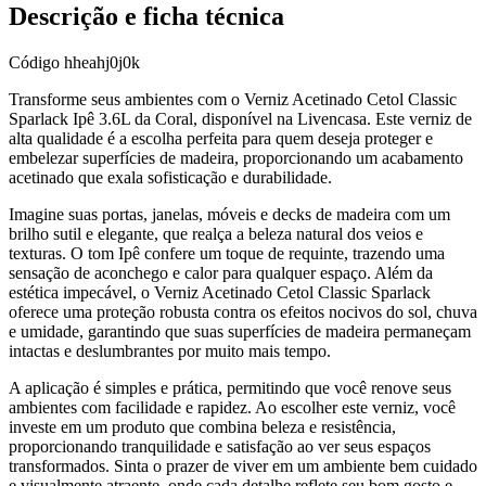
Descrição e ficha técnica
Código
hheahj0j0k
Transforme seus ambientes com o Verniz Acetinado Cetol Classic
Sparlack Ipê 3.6L da Coral, disponível na Livencasa. Este verniz de
alta qualidade é a escolha perfeita para quem deseja proteger e
embelezar superfícies de madeira, proporcionando um acabamento
acetinado que exala sofisticação e durabilidade.
Imagine suas portas, janelas, móveis e decks de madeira com um
brilho sutil e elegante, que realça a beleza natural dos veios e
texturas. O tom Ipê confere um toque de requinte, trazendo uma
sensação de aconchego e calor para qualquer espaço. Além da
estética impecável, o Verniz Acetinado Cetol Classic Sparlack
oferece uma proteção robusta contra os efeitos nocivos do sol, chuva
e umidade, garantindo que suas superfícies de madeira permaneçam
intactas e deslumbrantes por muito mais tempo.
A aplicação é simples e prática, permitindo que você renove seus
ambientes com facilidade e rapidez. Ao escolher este verniz, você
investe em um produto que combina beleza e resistência,
proporcionando tranquilidade e satisfação ao ver seus espaços
transformados. Sinta o prazer de viver em um ambiente bem cuidado
e visualmente atraente, onde cada detalhe reflete seu bom gosto e