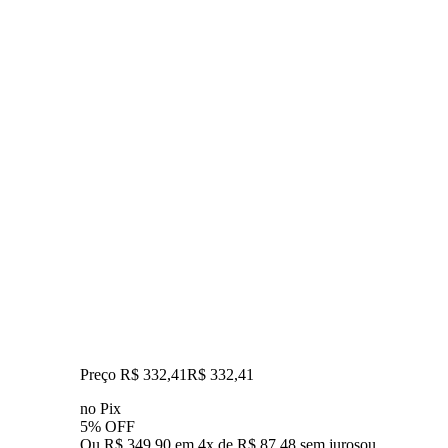
Preço R$ 332,41
R$
332
,
41
no Pix
5% OFF
Ou R$ 349,90 em 4x de R$ 87,48 sem juros
ou