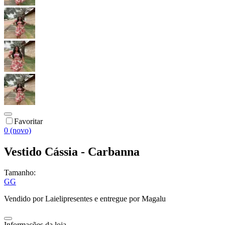
Favoritar
0 (novo)
Vestido Cássia - Carbanna
Tamanho:
GG
Vendido por
Laielipresentes
e entregue por
Magalu
Informações da loja