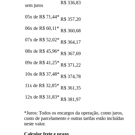
R$ 336,83
sem juros
05x de
R$ 71,44
*
R$ 357,20
06x de
R$ 60,11
*
R$ 360,68
07x de
R$ 52,02
*
R$ 364,17
08x de
R$ 45,96
*
R$ 367,69
09x de
R$ 41,25
*
R$ 371,22
10x de
R$ 37,48
*
R$ 374,78
11x de
R$ 32,85
*
R$ 361,35
12x de
R$ 31,83
*
R$ 381,97
*Juros: Todos os encargos da operação, como juros,
custo de parcelamento e outras tarifas estão incluídas
neste valor.
Calcular frete e prazo