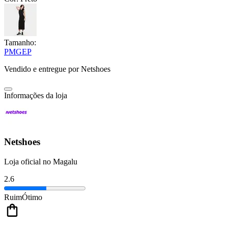
Tamanho:
P
M
G
EP
Vendido e entregue por
Netshoes
Informações da loja
Netshoes
Loja oficial no Magalu
2.6
Ruim
Ótimo