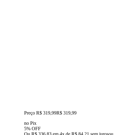
Preço R$ 319,99
R$
319
,
99
no Pix
5% OFF
Ou R$ 336,83 em 4x de R$ 84,21 sem juros
ou