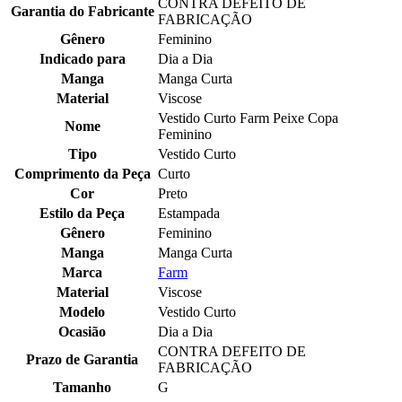
CONTRA DEFEITO DE
Garantia do Fabricante
FABRICAÇÃO
Gênero
Feminino
Indicado para
Dia a Dia
Manga
Manga Curta
Material
Viscose
Vestido Curto Farm Peixe Copa
Nome
Feminino
Tipo
Vestido Curto
Comprimento da Peça
Curto
Cor
Preto
Estilo da Peça
Estampada
Gênero
Feminino
Manga
Manga Curta
Marca
Farm
Material
Viscose
Modelo
Vestido Curto
Ocasião
Dia a Dia
CONTRA DEFEITO DE
Prazo de Garantia
FABRICAÇÃO
Tamanho
G