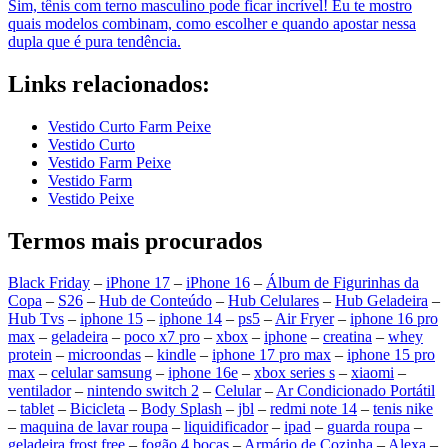
Sim, tênis com terno masculino pode ficar incrível! Eu te mostro
quais modelos combinam, como escolher e quando apostar nessa
dupla que é pura tendência.
Links relacionados:
Vestido Curto Farm Peixe
Vestido Curto
Vestido Farm Peixe
Vestido Farm
Vestido Peixe
Termos mais procurados
Black Friday
–
iPhone 17
–
iPhone 16
–
Álbum de Figurinhas da
Copa
–
S26
–
Hub de Conteúdo
–
Hub Celulares
–
Hub Geladeira
–
Hub Tvs
–
iphone 15
–
iphone 14
–
ps5
–
Air Fryer
–
iphone 16 pro
max
–
geladeira
–
poco x7 pro
–
xbox
–
iphone
–
creatina
–
whey
protein
–
microondas
–
kindle
–
iphone 17 pro max
–
iphone 15 pro
max
–
celular samsung
–
iphone 16e
–
xbox series s
–
xiaomi
–
ventilador
–
nintendo switch 2
–
Celular
–
Ar Condicionado Portátil
–
tablet
–
Bicicleta
–
Body Splash
–
jbl
–
redmi note 14
–
tenis nike
–
maquina de lavar roupa
–
liquidificador
–
ipad
–
guarda roupa
–
geladeira frost free
–
fogão 4 bocas
–
Armário de Cozinha
–
Alexa
–