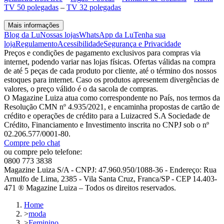
TV 50 polegadas
–
TV 32 polegadas
Mais informações
Blog da Lu
Nossas lojas
WhatsApp da Lu
Tenha sua
loja
Regulamento
Acessibilidade
Segurança e Privacidade
Preços e condições de pagamento exclusivos para compras via
internet, podendo variar nas lojas físicas. Ofertas válidas na compra
de até 5 peças de cada produto por cliente, até o término dos nossos
estoques para internet. Caso os produtos apresentem divergências de
valores, o preço válido é o da sacola de compras.
O Magazine Luiza atua como correspondente no País, nos termos da
Resolução CMN nº 4.935/2021, e encaminha propostas de cartão de
crédito e operações de crédito para a Luizacred S.A Sociedade de
Crédito, Financiamento e Investimento inscrita no CNPJ sob o nº
02.206.577/0001-80.
Compre pelo chat
ou compre pelo telefone:
0800 773 3838
Magazine Luiza S/A - CNPJ: 47.960.950/1088-36 - Endereço: Rua
Arnulfo de Lima, 2385 - Vila Santa Cruz, Franca/SP - CEP 14.403-
471 ® Magazine Luiza – Todos os direitos reservados.
Home
>
moda
>
Feminino