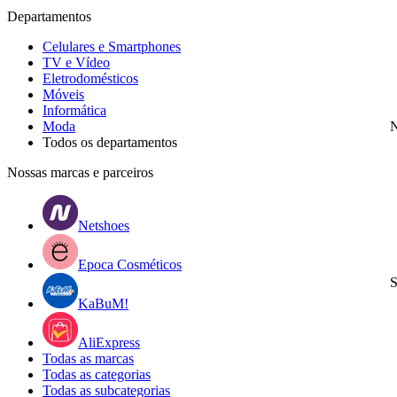
Departamentos
Celulares e Smartphones
TV e Vídeo
Eletrodomésticos
Móveis
Informática
Moda
N
Todos os departamentos
Nossas marcas e parceiros
Netshoes
Epoca Cosméticos
S
KaBuM!
AliExpress
Todas as marcas
Todas as categorias
Todas as subcategorias