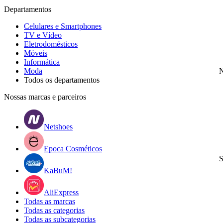
Departamentos
Celulares e Smartphones
TV e Vídeo
Eletrodomésticos
Móveis
Informática
Moda
N
Todos os departamentos
Nossas marcas e parceiros
Netshoes
Epoca Cosméticos
S
KaBuM!
AliExpress
Todas as marcas
Todas as categorias
Todas as subcategorias