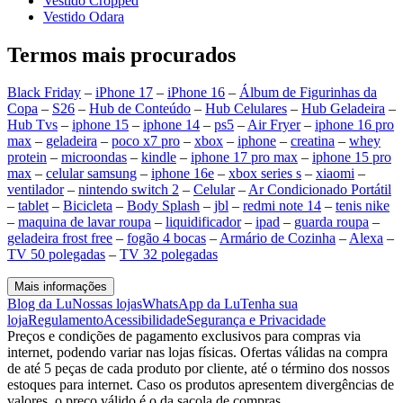
Vestido Cropped
Vestido Odara
Termos mais procurados
Black Friday
–
iPhone 17
–
iPhone 16
–
Álbum de Figurinhas da
Copa
–
S26
–
Hub de Conteúdo
–
Hub Celulares
–
Hub Geladeira
–
Hub Tvs
–
iphone 15
–
iphone 14
–
ps5
–
Air Fryer
–
iphone 16 pro
max
–
geladeira
–
poco x7 pro
–
xbox
–
iphone
–
creatina
–
whey
protein
–
microondas
–
kindle
–
iphone 17 pro max
–
iphone 15 pro
max
–
celular samsung
–
iphone 16e
–
xbox series s
–
xiaomi
–
ventilador
–
nintendo switch 2
–
Celular
–
Ar Condicionado Portátil
–
tablet
–
Bicicleta
–
Body Splash
–
jbl
–
redmi note 14
–
tenis nike
–
maquina de lavar roupa
–
liquidificador
–
ipad
–
guarda roupa
–
geladeira frost free
–
fogão 4 bocas
–
Armário de Cozinha
–
Alexa
–
TV 50 polegadas
–
TV 32 polegadas
Mais informações
Blog da Lu
Nossas lojas
WhatsApp da Lu
Tenha sua
loja
Regulamento
Acessibilidade
Segurança e Privacidade
Preços e condições de pagamento exclusivos para compras via
internet, podendo variar nas lojas físicas. Ofertas válidas na compra
de até 5 peças de cada produto por cliente, até o término dos nossos
estoques para internet. Caso os produtos apresentem divergências de
valores, o preço válido é o da sacola de compras.