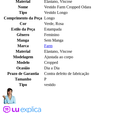
Material
Elastano, Viscose
Nome
Vestido Farm Cropped Odara
Tipo
Vestido Longo
Comprimento da Peça
Longo
Cor
Verde, Rosa
Estilo da Peça
Estampada
Gênero
Feminino
Manga
Sem Manga
Marca
Farm
Material
Elastano, Viscose
Modelagem
Ajustada ao corpo
Modelo
Cropped
Ocasião
Dia a Dia
Prazo de Garantia
Contra defeito de fabricação
Tamanho
P
Tipo
vestido