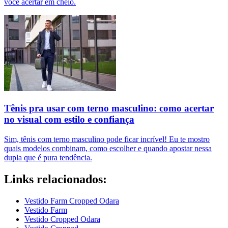
você acertar em cheio.
Tênis pra usar com terno masculino: como acertar
no visual com estilo e confiança
Sim, tênis com terno masculino pode ficar incrível! Eu te mostro
quais modelos combinam, como escolher e quando apostar nessa
dupla que é pura tendência.
Links relacionados:
Vestido Farm Cropped Odara
Vestido Farm
Vestido Cropped Odara