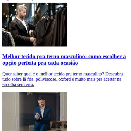
Melhor tecido pra terno masculino: como escolher a
opção perfeita pra cada ocasião
Quer saber qual é o melhor tecido pra terno masculino? Descubra
tudo sobre lã fria, poliviscose, oxford e muito mais pra acertar na
escolha sem erro.