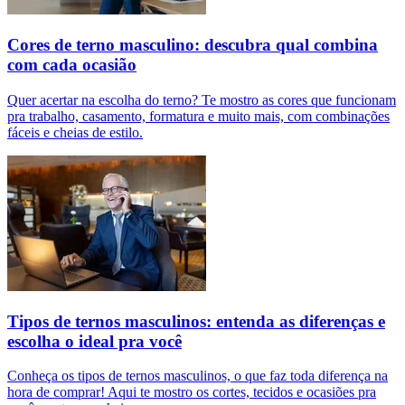
Cores de terno masculino: descubra qual combina
com cada ocasião
Quer acertar na escolha do terno? Te mostro as cores que funcionam
pra trabalho, casamento, formatura e muito mais, com combinações
fáceis e cheias de estilo.
Tipos de ternos masculinos: entenda as diferenças e
escolha o ideal pra você
Conheça os tipos de ternos masculinos, o que faz toda diferença na
hora de comprar! Aqui te mostro os cortes, tecidos e ocasiões pra