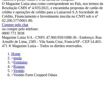
O Magazine Luiza atua como correspondente no País, nos termos da
Resolução CMN nº 4.935/2021, e encaminha propostas de cartão de
crédito e operações de crédito para a Luizacred S.A Sociedade de
Crédito, Financiamento e Investimento inscrita no CNPJ sob o nº
02.206.577/0001-80.
Compre pelo chat
ou compre pelo telefone:
0800 773 3838
Magazine Luiza S/A - CNPJ: 47.960.950/1088-36 - Endereço: Rua
Arnulfo de Lima, 2385 - Vila Santa Cruz, Franca/SP - CEP 14.403-
471 ® Magazine Luiza – Todos os direitos reservados.
Home
>
moda
>
Feminino
>
Roupas
>
Vestido
>
Vestido Farm Cropped Odara