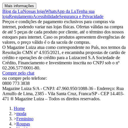
Mais informações
Blog da Lu
Nossas lojas
WhatsApp da Lu
Tenha sua
loja
Regulamento
Acessibilidade
Segurança e Privacidade
Preços e condições de pagamento exclusivos para compras via
internet, podendo variar nas lojas físicas. Ofertas válidas na compra
de até 5 peças de cada produto por cliente, até o término dos nossos
estoques para internet. Caso os produtos apresentem divergências de
valores, o preço válido é o da sacola de compras.
O Magazine Luiza atua como correspondente no País, nos termos da
Resolução CMN nº 4.935/2021, e encaminha propostas de cartão de
crédito e operações de crédito para a Luizacred S.A Sociedade de
Crédito, Financiamento e Investimento inscrita no CNPJ sob o nº
02.206.577/0001-80.
Compre pelo chat
ou compre pelo telefone:
0800 773 3838
Magazine Luiza S/A - CNPJ: 47.960.950/1088-36 - Endereço: Rua
Arnulfo de Lima, 2385 - Vila Santa Cruz, Franca/SP - CEP 14.403-
471 ® Magazine Luiza – Todos os direitos reservados.
Home
>
moda
>
Feminino
>
Roupas