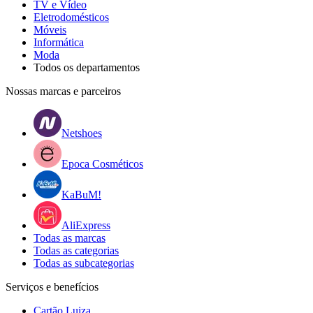
TV e Vídeo
Eletrodomésticos
Móveis
Informática
Moda
Todos os departamentos
Nossas marcas e parceiros
Netshoes
Epoca Cosméticos
KaBuM!
AliExpress
Todas as marcas
Todas as categorias
Todas as subcategorias
Serviços e benefícios
Cartão Luiza