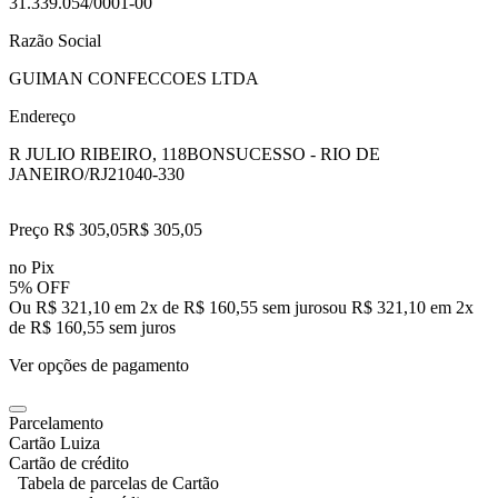
31.339.054/0001-00
Razão Social
GUIMAN CONFECCOES LTDA
Endereço
R JULIO RIBEIRO, 118
BONSUCESSO - RIO DE
JANEIRO/RJ
21040-330
Preço R$ 305,05
R$
305
,
05
no Pix
5% OFF
Ou R$ 321,10 em 2x de R$ 160,55 sem juros
ou
R$ 321,10
em
2
x
de
R$ 160,55
sem juros
Ver opções de pagamento
Parcelamento
Cartão Luiza
Cartão de crédito
Tabela de parcelas de Cartão