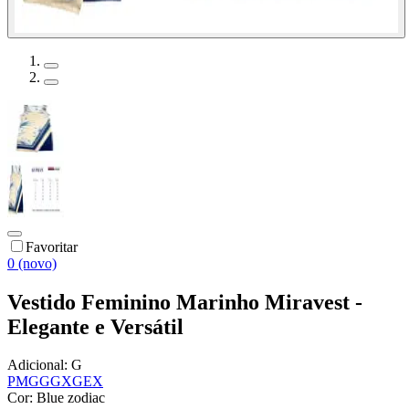
Favoritar
0 (novo)
Vestido Feminino Marinho Miravest -
Elegante e Versátil
Adicional:
G
P
M
G
GG
XG
EX
Cor:
Blue zodiac