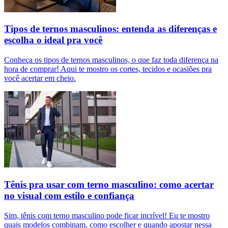
Tipos de ternos masculinos: entenda as diferenças e
escolha o ideal pra você
Conheça os tipos de ternos masculinos, o que faz toda diferença na
hora de comprar! Aqui te mostro os cortes, tecidos e ocasiões pra
você acertar em cheio.
Tênis pra usar com terno masculino: como acertar
no visual com estilo e confiança
Sim, tênis com terno masculino pode ficar incrível! Eu te mostro
quais modelos combinam, como escolher e quando apostar nessa