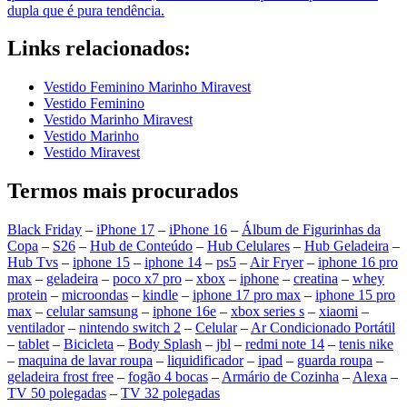
dupla que é pura tendência.
Links relacionados:
Vestido Feminino Marinho Miravest
Vestido Feminino
Vestido Marinho Miravest
Vestido Marinho
Vestido Miravest
Termos mais procurados
Black Friday
–
iPhone 17
–
iPhone 16
–
Álbum de Figurinhas da
Copa
–
S26
–
Hub de Conteúdo
–
Hub Celulares
–
Hub Geladeira
–
Hub Tvs
–
iphone 15
–
iphone 14
–
ps5
–
Air Fryer
–
iphone 16 pro
max
–
geladeira
–
poco x7 pro
–
xbox
–
iphone
–
creatina
–
whey
protein
–
microondas
–
kindle
–
iphone 17 pro max
–
iphone 15 pro
max
–
celular samsung
–
iphone 16e
–
xbox series s
–
xiaomi
–
ventilador
–
nintendo switch 2
–
Celular
–
Ar Condicionado Portátil
–
tablet
–
Bicicleta
–
Body Splash
–
jbl
–
redmi note 14
–
tenis nike
–
maquina de lavar roupa
–
liquidificador
–
ipad
–
guarda roupa
–
geladeira frost free
–
fogão 4 bocas
–
Armário de Cozinha
–
Alexa
–
TV 50 polegadas
–
TV 32 polegadas