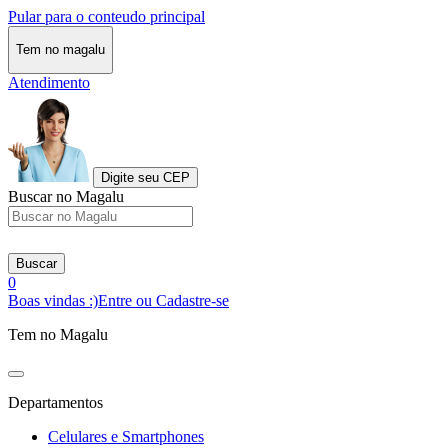
Pular para o conteudo principal
Tem no magalu
Atendimento
Digite seu CEP
Buscar no Magalu
Buscar
0
Boas vindas :)
Entre ou Cadastre-se
Tem no Magalu
Departamentos
Celulares e Smartphones