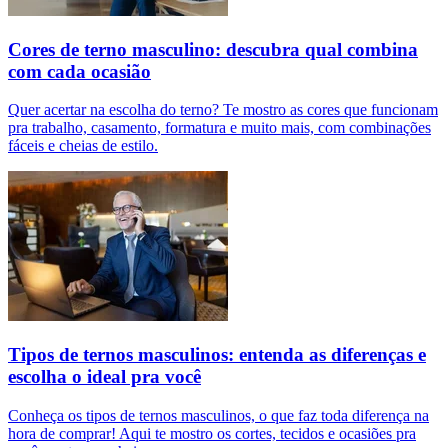
Cores de terno masculino: descubra qual combina
com cada ocasião
Quer acertar na escolha do terno? Te mostro as cores que funcionam
pra trabalho, casamento, formatura e muito mais, com combinações
fáceis e cheias de estilo.
Tipos de ternos masculinos: entenda as diferenças e
escolha o ideal pra você
Conheça os tipos de ternos masculinos, o que faz toda diferença na
hora de comprar! Aqui te mostro os cortes, tecidos e ocasiões pra