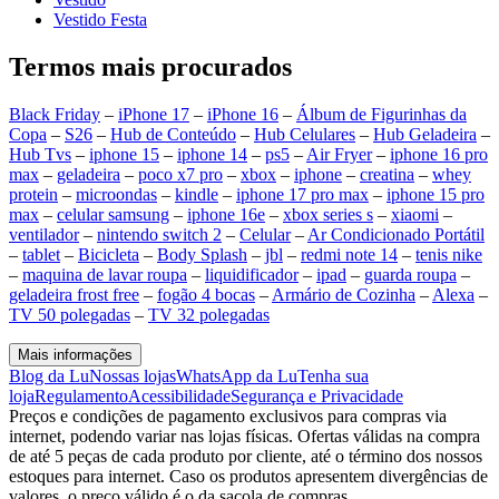
Vestido Festa
Termos mais procurados
Black Friday
–
iPhone 17
–
iPhone 16
–
Álbum de Figurinhas da
Copa
–
S26
–
Hub de Conteúdo
–
Hub Celulares
–
Hub Geladeira
–
Hub Tvs
–
iphone 15
–
iphone 14
–
ps5
–
Air Fryer
–
iphone 16 pro
max
–
geladeira
–
poco x7 pro
–
xbox
–
iphone
–
creatina
–
whey
protein
–
microondas
–
kindle
–
iphone 17 pro max
–
iphone 15 pro
max
–
celular samsung
–
iphone 16e
–
xbox series s
–
xiaomi
–
ventilador
–
nintendo switch 2
–
Celular
–
Ar Condicionado Portátil
–
tablet
–
Bicicleta
–
Body Splash
–
jbl
–
redmi note 14
–
tenis nike
–
maquina de lavar roupa
–
liquidificador
–
ipad
–
guarda roupa
–
geladeira frost free
–
fogão 4 bocas
–
Armário de Cozinha
–
Alexa
–
TV 50 polegadas
–
TV 32 polegadas
Mais informações
Blog da Lu
Nossas lojas
WhatsApp da Lu
Tenha sua
loja
Regulamento
Acessibilidade
Segurança e Privacidade
Preços e condições de pagamento exclusivos para compras via
internet, podendo variar nas lojas físicas. Ofertas válidas na compra
de até 5 peças de cada produto por cliente, até o término dos nossos
estoques para internet. Caso os produtos apresentem divergências de
valores, o preço válido é o da sacola de compras.