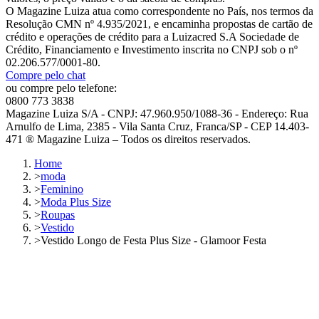
O Magazine Luiza atua como correspondente no País, nos termos da
Resolução CMN nº 4.935/2021, e encaminha propostas de cartão de
crédito e operações de crédito para a Luizacred S.A Sociedade de
Crédito, Financiamento e Investimento inscrita no CNPJ sob o nº
02.206.577/0001-80.
Compre pelo chat
ou compre pelo telefone:
0800 773 3838
Magazine Luiza S/A - CNPJ: 47.960.950/1088-36 - Endereço: Rua
Arnulfo de Lima, 2385 - Vila Santa Cruz, Franca/SP - CEP 14.403-
471 ® Magazine Luiza – Todos os direitos reservados.
Home
>
moda
>
Feminino
>
Moda Plus Size
>
Roupas
>
Vestido
>
Vestido Longo de Festa Plus Size - Glamoor Festa