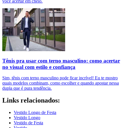
você acertar em cheio.
Tênis pra usar com terno masculino: como acertar
no visual com estilo e confiança
Sim, tênis com terno masculino pode ficar incrível! Eu te mostro
quais modelos combinam, como escolher e quando apostar nessa
dupla que é pura tendência.
Links relacionados:
Vestido Longo de Festa
Vestido Longo
Vestido de Festa
Vestido