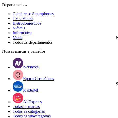
Departamentos
Celulares e Smartphones
TV e Vídeo
Eletrodomésticos
Móveis
Informática
Moda
N
Todos os departamentos
Nossas marcas e parceiros
Netshoes
Epoca Cosméticos
S
KaBuM!
AliExpress
Todas as marcas
Todas as categorias
Todas as subcategorias