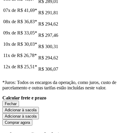
R$ 289,01
07x de
R$ 41,69
*
R$ 291,81
08x de
R$ 36,83
*
R$ 294,62
09x de
R$ 33,05
*
R$ 297,46
10x de
R$ 30,03
*
R$ 300,31
11x de
R$ 26,78
*
R$ 294,62
12x de
R$ 25,51
*
R$ 306,07
*Juros: Todos os encargos da operação, como juros, custo de
parcelamento e outras tarifas estão incluídas neste valor.
Calcular frete e prazo
Fechar
Adicionar à sacola
Adicionar à sacola
Comprar agora