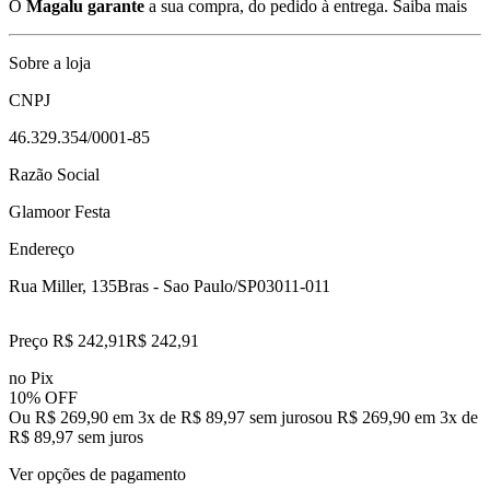
O
Magalu garante
a sua compra, do pedido à entrega.
Saiba mais
Sobre a loja
CNPJ
46.329.354/0001-85
Razão Social
Glamoor Festa
Endereço
Rua Miller, 135
Bras - Sao Paulo/SP
03011-011
Preço R$ 242,91
R$
242
,
91
no Pix
10% OFF
Ou R$ 269,90 em 3x de R$ 89,97 sem juros
ou
R$ 269,90
em
3
x de
R$ 89,97
sem juros
Ver opções de pagamento