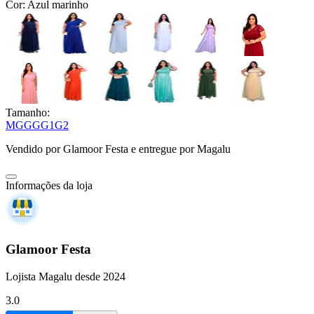
Cor:
Azul marinho
Tamanho:
M
G
GG
G1
G2
Vendido por
Glamoor Festa
e entregue por
Magalu
Informações da loja
Glamoor Festa
Lojista Magalu desde 2024
3.0