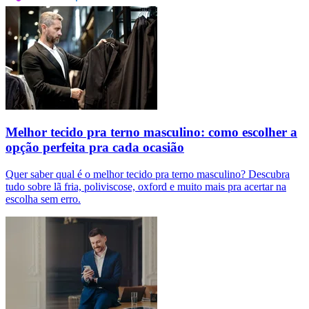
Melhor tecido pra terno masculino: como escolher a
opção perfeita pra cada ocasião
Quer saber qual é o melhor tecido pra terno masculino? Descubra
tudo sobre lã fria, poliviscose, oxford e muito mais pra acertar na
escolha sem erro.