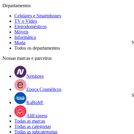
Departamentos
Celulares e Smartphones
TV e Vídeo
Eletrodomésticos
Móveis
Informática
Moda
N
Todos os departamentos
Nossas marcas e parceiros
Netshoes
Epoca Cosméticos
S
KaBuM!
AliExpress
Todas as marcas
Todas as categorias
Todas as subcategorias