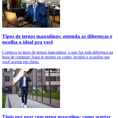
Tipos de ternos masculinos: entenda as diferenças e
escolha o ideal pra você
Conheça os tipos de ternos masculinos, o que faz toda diferença na
hora de comprar! Aqui te mostro os cortes, tecidos e ocasiões pra
você acertar em cheio.
Tênis pra usar com terno masculino: como acertar