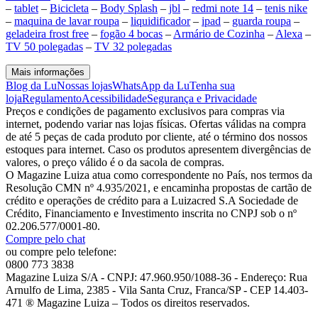
–
tablet
–
Bicicleta
–
Body Splash
–
jbl
–
redmi note 14
–
tenis nike
–
maquina de lavar roupa
–
liquidificador
–
ipad
–
guarda roupa
–
geladeira frost free
–
fogão 4 bocas
–
Armário de Cozinha
–
Alexa
–
TV 50 polegadas
–
TV 32 polegadas
Mais informações
Blog da Lu
Nossas lojas
WhatsApp da Lu
Tenha sua
loja
Regulamento
Acessibilidade
Segurança e Privacidade
Preços e condições de pagamento exclusivos para compras via
internet, podendo variar nas lojas físicas. Ofertas válidas na compra
de até 5 peças de cada produto por cliente, até o término dos nossos
estoques para internet. Caso os produtos apresentem divergências de
valores, o preço válido é o da sacola de compras.
O Magazine Luiza atua como correspondente no País, nos termos da
Resolução CMN nº 4.935/2021, e encaminha propostas de cartão de
crédito e operações de crédito para a Luizacred S.A Sociedade de
Crédito, Financiamento e Investimento inscrita no CNPJ sob o nº
02.206.577/0001-80.
Compre pelo chat
ou compre pelo telefone:
0800 773 3838
Magazine Luiza S/A - CNPJ: 47.960.950/1088-36 - Endereço: Rua
Arnulfo de Lima, 2385 - Vila Santa Cruz, Franca/SP - CEP 14.403-
471 ® Magazine Luiza – Todos os direitos reservados.