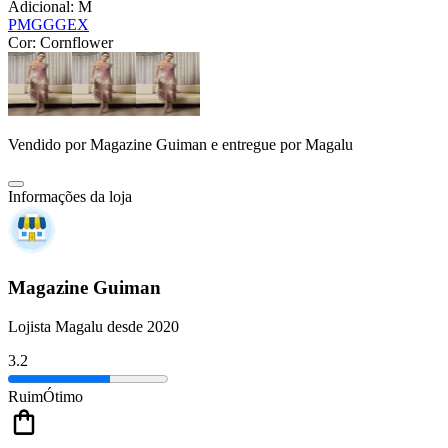
Adicional:
M
P
M
G
GG
EX
Cor:
Cornflower
Vendido por
Magazine Guiman
e entregue por
Magalu
Informações da loja
Magazine Guiman
Lojista Magalu desde 2020
3.2
Ruim
Ótimo