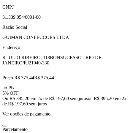
CNPJ
31.339.054/0001-00
Razão Social
GUIMAN CONFECCOES LTDA
Endereço
R JULIO RIBEIRO, 118
BONSUCESSO - RIO DE
JANEIRO/RJ
21040-330
Preço R$ 375,44
R$
375
,
44
no Pix
5% OFF
Ou R$ 395,20 em 2x de R$ 197,60 sem juros
ou
R$ 395,20
em
2
x
de
R$ 197,60
sem juros
Ver opções de pagamento
Parcelamento