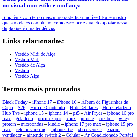
no visual com estilo e confiança
Sim, tênis com terno masculino pode ficar incrível! Eu te mostro
quais modelos combinam, como escolher e quando apostar nessa
dupla que é pura tendência.
Links relacionados:
Vestido Midi de Alça
Vestido Midi
Vestido de Alça
Vestido
Vestido Alça
Termos mais procurados
Black Friday
–
iPhone 17
–
iPhone 16
–
Álbum de Figurinhas da
Copa
–
S26
–
Hub de Conteúdo
–
Hub Celulares
–
Hub Geladeira
–
Hub Tvs
–
iphone 15
–
iphone 14
–
ps5
–
Air Fryer
–
iphone 16 pro
max
–
geladeira
–
poco x7 pro
–
xbox
–
iphone
–
creatina
–
whey
protein
–
microondas
–
kindle
–
iphone 17 pro max
–
iphone 15 pro
max
–
celular samsung
–
iphone 16e
–
xbox series s
–
xiaomi
–
ventilador
–
nintendo switch 2
–
Celular
–
Ar Condicionado Portátil