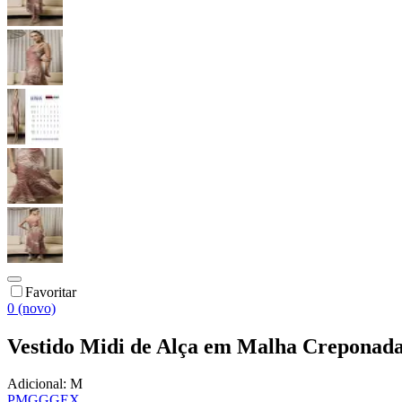
Favoritar
0 (novo)
Vestido Midi de Alça em Malha Creponada
Adicional:
M
P
M
G
GG
EX