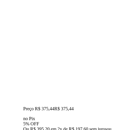
Preço R$ 375,44
R$
375
,
44
no Pix
5% OFF
Ou R$ 395,20 em 2x de R$ 197,60 sem juros
ou