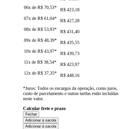
06x de
R$ 70,53
*
R$ 423,18
07x de
R$ 61,04
*
R$ 427,28
08x de
R$ 53,93
*
R$ 431,40
09x de
R$ 48,39
*
R$ 435,55
10x de
R$ 43,97
*
R$ 439,73
11x de
R$ 38,54
*
R$ 423,97
12x de
R$ 37,35
*
R$ 448,16
*Juros: Todos os encargos da operação, como juros,
custo de parcelamento e outras tarifas estão incluídas
neste valor.
Calcular frete e prazo
Fechar
Adicionar à sacola
Adicionar à sacola