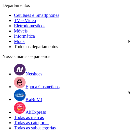
Departamentos
Celulares e Smartphones
TV e Vídeo
Eletrodomésticos
Móveis
Informática
Moda
N
Todos os departamentos
Nossas marcas e parceiros
Netshoes
Epoca Cosméticos
S
KaBuM!
AliExpress
Todas as marcas
Todas as categorias
Todas as subcategorias