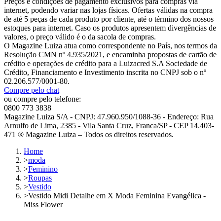
Preços e condições de pagamento exclusivos para compras via
internet, podendo variar nas lojas físicas. Ofertas válidas na compra
de até 5 peças de cada produto por cliente, até o término dos nossos
estoques para internet. Caso os produtos apresentem divergências de
valores, o preço válido é o da sacola de compras.
O Magazine Luiza atua como correspondente no País, nos termos da
Resolução CMN nº 4.935/2021, e encaminha propostas de cartão de
crédito e operações de crédito para a Luizacred S.A Sociedade de
Crédito, Financiamento e Investimento inscrita no CNPJ sob o nº
02.206.577/0001-80.
Compre pelo chat
ou compre pelo telefone:
0800 773 3838
Magazine Luiza S/A - CNPJ: 47.960.950/1088-36 - Endereço: Rua
Arnulfo de Lima, 2385 - Vila Santa Cruz, Franca/SP - CEP 14.403-
471 ® Magazine Luiza – Todos os direitos reservados.
Home
>
moda
>
Feminino
>
Roupas
>
Vestido
>
Vestido Midi Detalhe em X Moda Feminina Evangélica -
Miss Flower