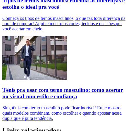
Tipos de ternos masculinos: entenda as diferenças e
escolha o ideal pra você
Conheça os tipos de ternos masculinos, o que faz toda diferença na
hora de comprar! Aqui te mostro os cortes, tecidos e ocasiões pra
você acertar em cheio.
Tênis pra usar com terno masculino: como acertar
no visual com estilo e confiança
Sim, tênis com terno masculino pode ficar incrível! Eu te mostro
quais modelos combinam, como escolher e quando apostar nessa
dupla que é pura tendência.
Links relacionados: