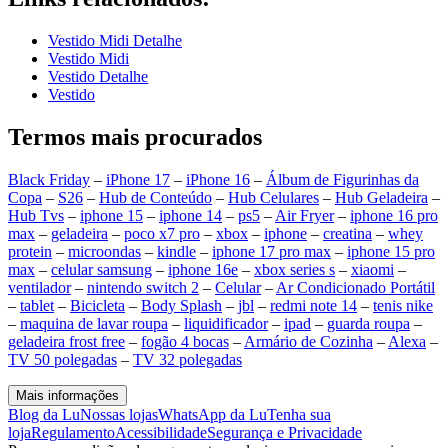
Vestido Midi Detalhe
Vestido Midi
Vestido Detalhe
Vestido
Termos mais procurados
Black Friday
–
iPhone 17
–
iPhone 16
–
Álbum de Figurinhas da
Copa
–
S26
–
Hub de Conteúdo
–
Hub Celulares
–
Hub Geladeira
–
Hub Tvs
–
iphone 15
–
iphone 14
–
ps5
–
Air Fryer
–
iphone 16 pro
max
–
geladeira
–
poco x7 pro
–
xbox
–
iphone
–
creatina
–
whey
protein
–
microondas
–
kindle
–
iphone 17 pro max
–
iphone 15 pro
max
–
celular samsung
–
iphone 16e
–
xbox series s
–
xiaomi
–
ventilador
–
nintendo switch 2
–
Celular
–
Ar Condicionado Portátil
–
tablet
–
Bicicleta
–
Body Splash
–
jbl
–
redmi note 14
–
tenis nike
–
maquina de lavar roupa
–
liquidificador
–
ipad
–
guarda roupa
–
geladeira frost free
–
fogão 4 bocas
–
Armário de Cozinha
–
Alexa
–
TV 50 polegadas
–
TV 32 polegadas
Mais informações
Blog da Lu
Nossas lojas
WhatsApp da Lu
Tenha sua
loja
Regulamento
Acessibilidade
Segurança e Privacidade